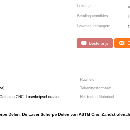
Levertijd:
5
Betalingscondities:
L
Levering vermogen:
1
C
Beste prijs
Ruwheid:
ne)
Tekeningsformaat:
Gemalen CNC, Laserknipsel draaien
Het testen Materiaal:
erpe Delen
De Laser Scherpe Delen van ASTM Cnc
Zandstralenal
,
,