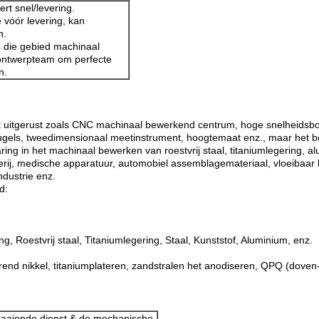
ert snel/levering.
 vóór levering, kan
n.
C die gebied machinaal
ontwerpteam om perfecte
n.
rdt uitgerust zoals CNC machinaal bewerkend centrum, hoge snelheid
eugels, tweedimensionaal meetinstrument, hoogtemaat enz., maar het b
aring in het machinaal bewerken van roestvrij staal, titaniumlegering,
terij, medische apparatuur, automobiel assemblagemateriaal, vloeibaar k
dustrie enz.
d:
 Roestvrij staal, Titaniumlegering, Staal, Kunststof, Aluminium, enz.
rend nikkel, titaniumplateren, zandstralen het anodiseren, QPQ (doven-
aaiende dienst
& de mechanische