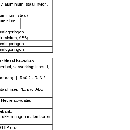
.v. aluminium, staal, nylon,
luminium, staal)
aluminium,
iumlegeringen
 aluminium, ABS)
iumlegeringen
iumlegeringen
achinaal bewerken
teriaal, verwerkingsinhoud,
ar aan) 丨 Ra0.2 - Ra3.2
taal, ijzer, PE, pvc, ABS,
 kleurenoxydatie,
aibank,
trekken ringen malen boren
TEP enz.