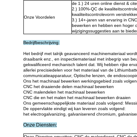
de 1.) 24 uren online dienst & cite
2.) 100%-QC de kwaliteitscontrole
kwaliteitscontrolevorm verstrekke
Onze Voordelen
3.) 14+-jaren van ervaring in CN
bewerken en hebben een hoger 
wijzigingssuggesties aan te biede
Bedrijfbeschrijving:
Het bedrijf met talrijk geavanceerd machinemateriaal wo
draaibank enz., en inspectiemateriaal met inbegrip van b
gekwalificeerd mechanisch talent dat. Wij hebben rijke erv
allerlei precisiedelen voor het materiaal van de Lithiumbat
communicatieapparatuur, Optische lenzen, de endoscoopin
Ons het machinaal bewerken werkingsgebied zoals volgen
CNC het draaiende delen machinaal bewerken
CNC malendelen het machinaal bewerken
CNC die en het malen het machinaal bewerken draaien
Ons gemeenschappelijkste materiaal zoals volgend: Messing,
De oppervlakte eindigt wij kan leveren zoals volgend:
het electrogalvanizing, galvaniserend chromium, galvanise
Onze Diensten:
Onze Diensten omvatten:
CNC de malendienst, CNC de dr