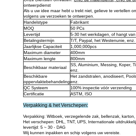
ontwerpdienst
Als u uw idee maar hebt u trekt niet, gelieve te vertellen o
volgens uw verzoeken te ontwerpen.
Handelstype
Fabrikant
MOQ
50 PCs
Levertijd
5-30 het werkdagen, of hangt van
Betalingstermijn
T/T, Paypal, het Westenunie, enz
Jaarlijkse Capaciteit
1,000,000pcs
Maximum diameter
400mm
Maximum lengte
800mm
SS, Aluminium, Messing, Koper, Ti
Beschikbaar materiaal
enz.
Beschikbare
Het zandstralen, anodiseert, Pool
oppervlaktebehandeling
enz.
QC Systeem
100% inspectie vóór verzending
Certificatie
ASTM, ISO
Verpakking & het Verschepen:
Verpakking: Witboek, verzegelende zak, bellenzak, karton, 
Het verschepen: DHL, TNT, UPS, Internationale uitdrukkeli
levertijd: 5 ~ 30 - DAG
Wij kunnen inpakken en schip volgens uw vereiste.