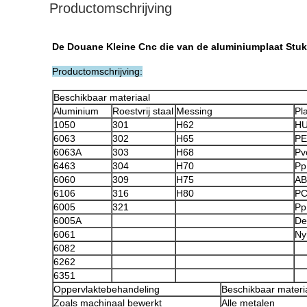
Productomschrijving
De Douane Kleine Cnc die van de aluminiumplaat Stuk
Productomschrijving:
Beschikbaar materiaal
Aluminium
Roestvrij staal
Messing
Pl
1050
301
H62
HU
6063
302
H65
PE
6063A
303
H68
Pv
6463
304
H70
Pp
6060
309
H75
AB
6106
316
H80
P
6005
321
Pp
6005A
De
6061
Ny
6082
6262
6351
Oppervlaktebehandeling
Beschikbaar materi
Zoals machinaal bewerkt
Alle metalen