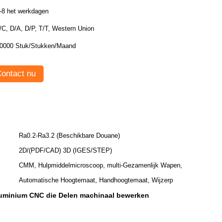
-8 het werkdagen
/C, D/A, D/P, T/T, Western Union
0000 Stuk/Stukken/Maand
ontact nu
Ra0.2-Ra3.2 (Beschikbare Douane)
2D/(PDF/CAD) 3D (IGES/STEP)
CMM, Hulpmiddelmicroscoop, multi-Gezamenlijk Wapen,
Automatische Hoogtemaat, Handhoogtemaat, Wijzerp
uminium CNC die Delen machinaal bewerken