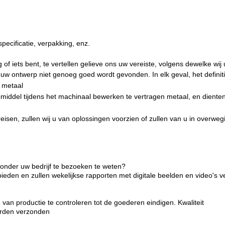
ecificatie, verpakking, enz.
of iets bent, te vertellen gelieve ons uw vereiste, volgens dewelke wij 
 ontwerp niet genoeg goed wordt gevonden. In elk geval, het definiti
 metaal
ddel tijdens het machinaal bewerken te vertragen metaal, en diente
sen, zullen wij u van oplossingen voorzien of zullen van u in overwe
zonder uw bedrijf te bezoeken te weten?
bieden en zullen wekelijkse rapporten met digitale beelden en video's 
 van productie te controleren tot de goederen eindigen. Kwaliteit
orden verzonden