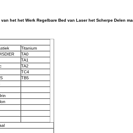
 van het het Werk Regelbare Bed van Laser het Scherpe Delen m
astiek
Titanium
ISDIER
TA0
TA1
c
TA2
TC4
S
TB5
C
lrin
lon
aal