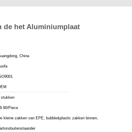
n de het Aluminiumplaat
uangdong, China
uofa
SO9001
OEM
 stukken
9.90/Piece
e kleine zakken van EPE, bubble&plastic zakken binnen,
artonsbuitenstaander