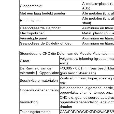
Al metals+plastic (b
Gladgemaakt
ABS)
Met een laag bedekt poeder
Alle metalen (b.v. a
Alle metalen (b.v. 
Het borstelen
staal)
Geanodiseerde Hardcoat
Aluminium en titan
Electropolished
Metal+plastic (b.v.
Vernietigde parel
Aluminium en titan
Geanodiseerde Duidelijk of Kleur
Aluminium en titan
Steundouane CNC die Delen van de Meeste Materialen m
Volgens uw tekening (grootte, ma
Citaat
enz.)
De Ruwheid van de
+/0,005 - 0.01mm (pas beschikba
tolerantie丨 Oppervlakte
(pas beschikbaar aan)
Zoals aluminium, koper, roestvrij s
Beschikbare materialen
enz.
Het oppoetsen, algemene, harde,
Oppervlaktebehandeling
oppervlakte chamfe, tempe, enz.
CNC die, geanodiseerde autodra
Verwerking
oppervlaktebehandeling, enz. ont
draaien.
Tekeningsformaten
CAD/PDF/DWG/DXF/DXW/IGES/S