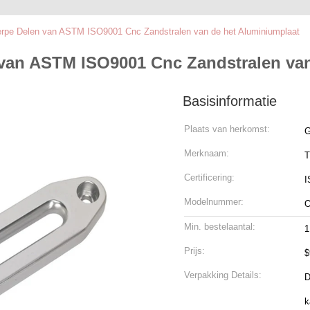
erpe Delen van ASTM ISO9001 Cnc Zandstralen van de het Aluminiumplaat
 van ASTM ISO9001 Cnc Zandstralen va
Basisinformatie
Plaats van herkomst:
G
Merknaam:
T
Certificering:
I
Modelnummer:
Min. bestelaantal:
1
Prijs:
$
Verpakking Details:
D
k