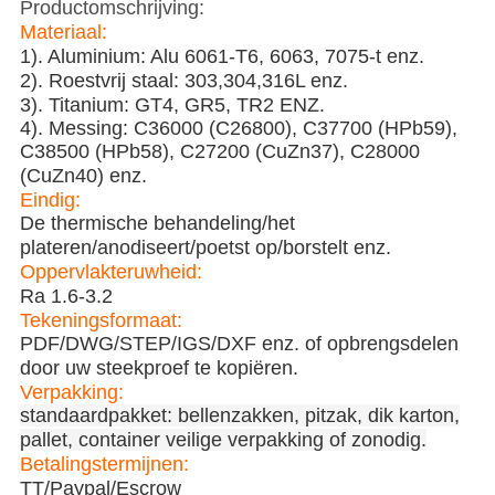
Productomschrijving:
Materiaal:
1). Aluminium: Alu 6061-T6, 6063, 7075-t enz.
2). Roestvrij staal: 303,304,316L enz.
3). Titanium: GT4, GR5, TR2 ENZ.
4). Messing: C36000 (C26800), C37700 (HPb59),
C38500 (HPb58), C27200 (CuZn37), C28000
(CuZn40) enz.
Eindig:
De thermische behandeling/het
plateren/anodiseert/poetst op/borstelt enz.
Oppervlakteruwheid:
Ra 1.6-3.2
Tekeningsformaat:
PDF/DWG/STEP/IGS/DXF enz. of opbrengsdelen
door uw steekproef te kopiëren.
Verpakking:
standaardpakket: bellenzakken, pitzak, dik karton,
pallet, container veilige verpakking of zonodig.
Betalingstermijnen:
TT/Paypal/Escrow