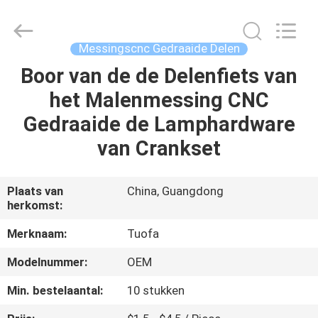
2026
Shenzhen
Tuofa
Technology
Co.,
Messingscnc Gedraaide Delen
Ltd..
All
Rights
Boor van de de Delenfiets van
HUIS
Reserved.
het Malenmessing CNC
PRODUCTEN
Gedraaide de Lamphardware
van Crankset
OVER
ONS
Plaats van
China, Guangdong
herkomst:
FABRIEKSTOCHT
Merknaam:
Tuofa
Modelnummer:
OEM
KWALITEITSCONTROLE
Min. bestelaantal:
10 stukken