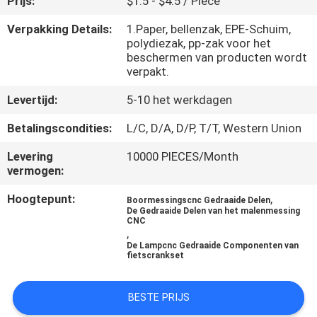
Prijs:
$1.5 - $4.5 / Piece
NEEM
CONTACT
Verpakking Details:
1.Paper, bellenzak, EPE-Schuim,
polydiezak, pp-zak voor het
MET
beschermen van producten wordt
verpakt.
ONS
OP
Levertijd:
5-10 het werkdagen
Betalingscondities:
L/C, D/A, D/P, T/T, Western Union
NIEUWS
Levering
10000 PIECES/Month
vermogen:
VRAAG
Hoogtepunt:
,
Boormessingscnc Gedraaide Delen
De Gedraaide Delen van het malenmessing
EEN
CNC
,
OFFERTE
De Lampcnc Gedraaide Componenten van
fietscrankset
SITEMAP
BESTE PRIJS