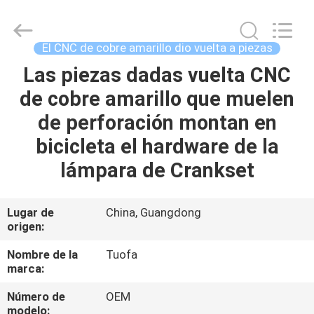
-
2026
Shenzhen
Tuofa
Technology
El CNC de cobre amarillo dio vuelta a piezas
Co.,
Ltd..
All
Las piezas dadas vuelta CNC
EN
Rights
Reserved.
de cobre amarillo que muelen
CASA.
de perforación montan en
PRODUCTOS
bicicleta el hardware de la
lámpara de Crankset
SOBRE
NOSOTROS
Lugar de
China, Guangdong
origen:
RECORRIDO
Nombre de la
Tuofa
marca:
POR
Número de
OEM
LA
modelo: