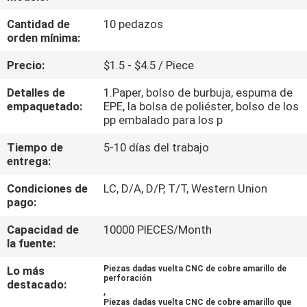
FÁBRICA
Cantidad de
10 pedazos
orden mínima:
CONTROL
Precio:
$1.5 - $4.5 / Piece
DE
Detalles de
1.Paper, bolso de burbuja, espuma de
CALIDAD
empaquetado:
EPE, la bolsa de poliéster, bolso de los
pp embalado para los p
CONTACTA
Tiempo de
5-10 días del trabajo
entrega:
CON
Condiciones de
LC, D/A, D/P, T/T, Western Union
NOSOTROS
pago:
Capacidad de
10000 PIECES/Month
NOTICIAS
la fuente:
Lo más
Piezas dadas vuelta CNC de cobre amarillo de
SOLICITAR
perforación
destacado:
,
UNA
Piezas dadas vuelta CNC de cobre amarillo que