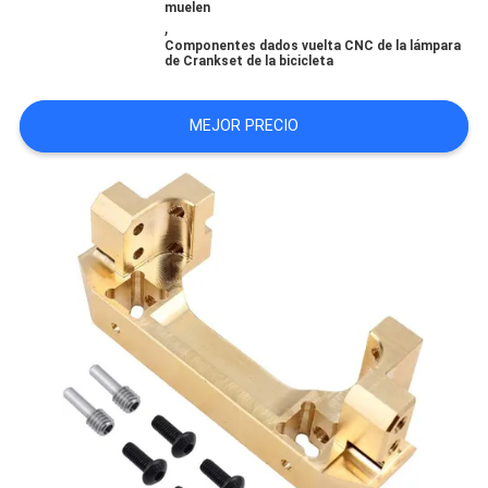
muelen
CITA
,
Componentes dados vuelta CNC de la lámpara
de Crankset de la bicicleta
MAPA
MEJOR PRECIO
DEL
SITIO
POLÍTICA
DE
PRIVACIDAD