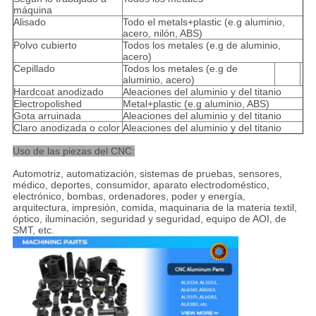
máquina
Alisado
Todo el metals+plastic (e.g aluminio,
acero, nilón, ABS)
Polvo cubierto
Todos los metales (e.g de aluminio,
acero)
Cepillado
Todos los metales (e.g de
aluminio, acero)
Hardcoat anodizado
Aleaciones del aluminio y del titanio
Electropolished
Metal+plastic (e.g aluminio, ABS)
Gota arruinada
Aleaciones del aluminio y del titanio
Claro anodizada o color
Aleaciones del aluminio y del titanio
Uso de las piezas del CNC:
Automotriz, automatización, sistemas de pruebas, sensores,
médico, deportes, consumidor, aparato electrodoméstico,
electrónico, bombas, ordenadores, poder y energía,
arquitectura, impresión, comida, maquinaria de la materia textil,
óptico, iluminación, seguridad y seguridad, equipo de AOI, de
SMT, etc.