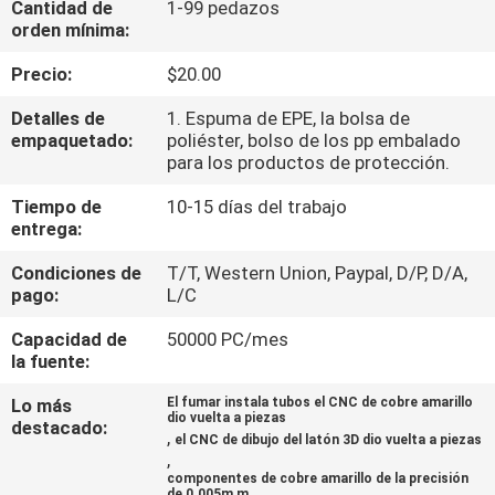
Cantidad de
1-99 pedazos
FÁBRICA
orden mínima:
Precio:
$20.00
CONTROL
Detalles de
1. Espuma de EPE, la bolsa de
DE
empaquetado:
poliéster, bolso de los pp embalado
CALIDAD
para los productos de protección.
Tiempo de
10-15 días del trabajo
entrega:
CONTACTA
CON
Condiciones de
T/T, Western Union, Paypal, D/P, D/A,
pago:
L/C
NOSOTROS
Capacidad de
50000 PC/mes
la fuente:
NOTICIAS
Lo más
El fumar instala tubos el CNC de cobre amarillo
dio vuelta a piezas
destacado:
,
el CNC de dibujo del latón 3D dio vuelta a piezas
SOLICITAR
,
componentes de cobre amarillo de la precisión
UNA
de 0.005m m