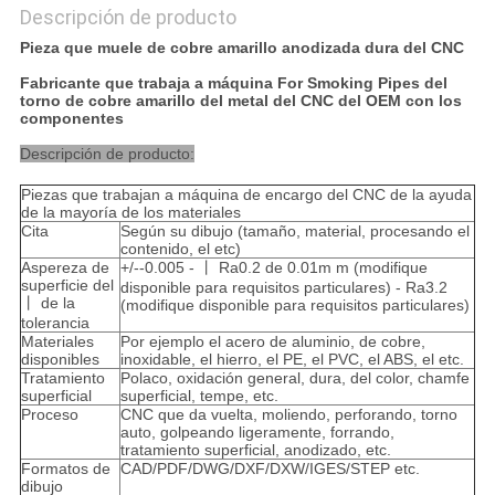
Descripción de producto
Pieza que muele de cobre amarillo anodizada dura del CNC
Fabricante que trabaja a máquina For Smoking Pipes del
torno de cobre amarillo del metal del CNC del OEM con los
componentes
Descripción de producto:
Piezas que trabajan a máquina de encargo del CNC de la ayuda
de la mayoría de los materiales
Cita
Según su dibujo (tamaño, material, procesando el
contenido, el etc)
Aspereza de
+/--0.005 - 丨 Ra0.2 de 0.01m m (modifique
superficie del
disponible para requisitos particulares) - Ra3.2
丨 de la
(modifique disponible para requisitos particulares)
tolerancia
Materiales
Por ejemplo el acero de aluminio, de cobre,
disponibles
inoxidable, el hierro, el PE, el PVC, el ABS, el etc.
Tratamiento
Polaco, oxidación general, dura, del color, chamfe
superficial
superficial, tempe, etc.
Proceso
CNC que da vuelta, moliendo, perforando, torno
auto, golpeando ligeramente, forrando,
tratamiento superficial, anodizado, etc.
Formatos de
CAD/PDF/DWG/DXF/DXW/IGES/STEP etc.
dibujo