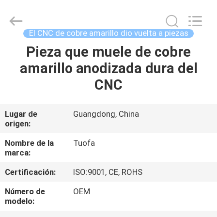
-
2026
Shenzhen
Tuofa
Technology
El CNC de cobre amarillo dio vuelta a piezas
Co.,
Ltd..
All
Pieza que muele de cobre
EN
Rights
Reserved.
amarillo anodizada dura del
CASA.
CNC
PRODUCTOS
Lugar de
Guangdong, China
origen:
SOBRE
NOSOTROS
Nombre de la
Tuofa
marca:
Certificación:
ISO:9001, CE, ROHS
RECORRIDO
POR
Número de
OEM
modelo:
LA