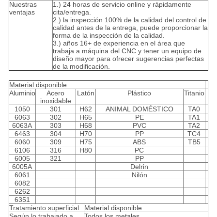
Nuestras
1.) 24 horas de servicio online y rápidamente
ventajas
cita/entrega.
2.) la inspección 100% de la calidad del control de
calidad antes de la entrega, puede proporcionar la
forma de la inspección de la calidad.
3.) años 16+ de experiencia en el área que
trabaja a máquina del CNC y tener un equipo de
diseño mayor para ofrecer sugerencias perfectas
de la modificación.
Material disponible
Aluminio
Acero
Latón
Plástico
Titanio
inoxidable
1050
301
H62
ANIMAL DOMÉSTICO
TA0
6063
302
H65
PE
TA1
6063A
303
H68
PVC
TA2
6463
304
H70
PP
TC4
6060
309
H75
ABS
TB5
6106
316
H80
PC
6005
321
PP
6005A
Delrin
6061
Nilón
6082
6262
6351
Tratamiento superficial
Material disponible
Según lo trabajado a
Todos los metales