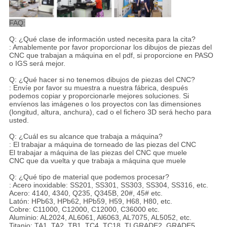
FAQ:
Q: ¿Qué clase de información usted necesita para la cita?
: Amablemente por favor proporcionar los dibujos de piezas del
CNC que trabajan a máquina en el pdf, si proporcione en PASO
o IGS será mejor.
Q: ¿Qué hacer si no tenemos dibujos de piezas del CNC?
: Envíe por favor su muestra a nuestra fábrica, después
podemos copiar y proporcionarle mejores soluciones. Si
envíenos las imágenes o los proyectos con las dimensiones
(longitud, altura, anchura), cad o el fichero 3D será hecho para
usted.
Q: ¿Cuál es su alcance que trabaja a máquina?
: El trabajar a máquina de torneado de las piezas del CNC
El trabajar a máquina de las piezas del CNC que muele
CNC que da vuelta y que trabaja a máquina que muele
Q: ¿Qué tipo de material que podemos procesar?
: Acero inoxidable: SS201, SS301, SS303, SS304, SS316, etc.
Acero: 4140, 4340, Q235, Q345B, 20#, 45# etc.
Latón: HPb63, HPb62, HPb59, H59, H68, H80, etc.
Cobre: C11000, C12000, C12000, C36000 etc.
Aluminio: AL2024, AL6061, Al6063, AL7075, AL5052, etc.
Titanio: TA1, TA2, TB1, TC4, TC18, TI GRADE2, GRADE5.