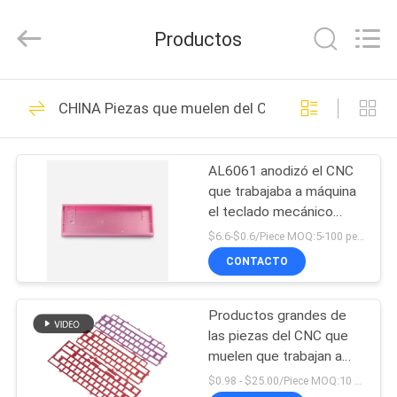
-
2026
Shenzhen
Productos
Tuofa
Technology
Co.,
Ltd..
All
EN
306
Rights
CHINA Piezas que muelen del CNC
Reserved.
CASA.
Piezas que trabajan
a máquina del CNC
AL6061 anodizó el CNC
PRODUCTOS
que trabajaba a máquina
el teclado mecánico
SOBRE
Shell Beadblasting
$6.6-$0.6/Piece MOQ:5-100 pedazos
NOSOTROS
CONTACTO
102
Piezas que muelen
Productos grandes de
RECORRIDO
las piezas del CNC que
POR
del CNC
muelen que trabajan a
máquina el teclado
LA
$0.98 - $25.00/Piece MOQ:10 pedazos/pedazos