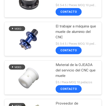
$0.5-4.5 / Pieces MOQ:10 pedazos
CITA
CONTACTO
83
MAPA
Piezas de acero
El trabajar a máquina que
DEL
muele de aluminio del
inoxidables del CNC
SITIO
CNC
$0.5-4.5 / Pieces MOQ:10 pedazos
CONTACTO
POLÍTICA
DE
Material de la OJEADA
203
PRIVACIDAD
del servicio del CNC que
piezas del aluminio
muele
$5 / Piece MOQ:10 pedazos
del CNC
CONTACTO
Proveedor de