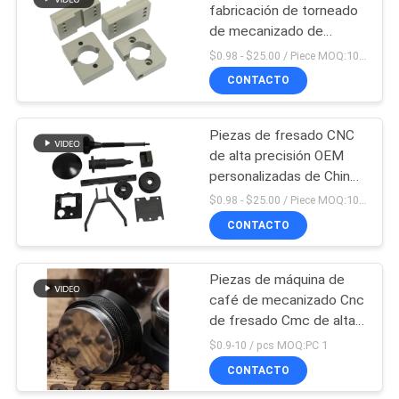
fabricación de torneado
de mecanizado de
57
fresado de piezas de
$0.98 - $25.00 / Piece MOQ:10 piezas
latón CNC personalizado
CNC que trabaja a
CONTACTO
OEM de China
máquina piezas
Piezas de fresado CNC
plásticas
de alta precisión OEM
personalizadas de China
que trabajan a máquina la
$0.98 - $25.00 / Piece MOQ:10 piezas
pieza de metal
CONTACTO
89
El CNC de cobre
Piezas de máquina de
café de mecanizado Cnc
amarillo dio vuelta a
de fresado Cmc de alta
piezas
precisión de China
$0.9-10 / pcs MOQ:PC 1
CONTACTO