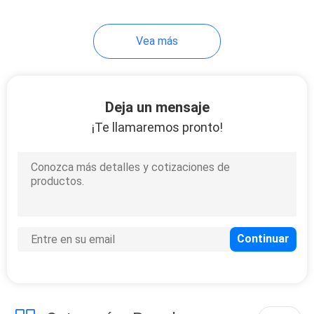
14
Vea más
Servicio de encargo
de soldadura
Deja un mensaje
¡Te llamaremos pronto!
110
Fabricación de
chapa del CNC