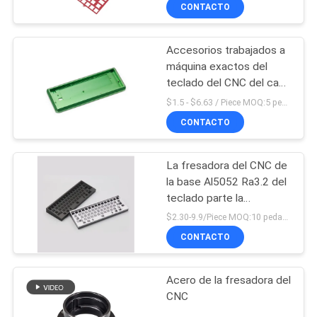
mecánico Shell
CONTACTO
FÁBRICA
Accesorios trabajados a
CONTROL
75
máquina exactos del
DE
teclado del CNC del caso
componentes
de aluminio mecánicos
CALIDAD
$1.5 - $6.63 / Piece MOQ:5 pedazos/pedazos
dados vuelta CNC
CONTACTO
CONTACTA
La fresadora del CNC de
CON
la base Al5052 Ra3.2 del
NOSOTROS
teclado parte la
35
tolerancia de 0.01m m
$2.30-9.9/Piece MOQ:10 pedazos/pedazos
Piezas del titanio
CONTACTO
NOTICIAS
del CNC
Acero de la fresadora del
SOLICITAR
CNC
UNA