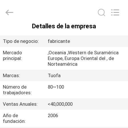
-
2026
Shenzhen
Tuofa
Technology
Co.,
Ltd..
Detalles de la empresa
All
EN
Rights
Reserved.
CASA.
Tipo de negocio:
fabricante
Mercado
,Oceania ,Western de Suramérica
PRODUCTOS
principal:
Europe, Europa Oriental del , de
Norteamérica
SOBRE
Marcas:
Tuofa
NOSOTROS
Número de
80~100
trabajadores:
RECORRIDO
Ventas Anuales:
<40,000,000
POR
Año de
2006
fundación:
LA