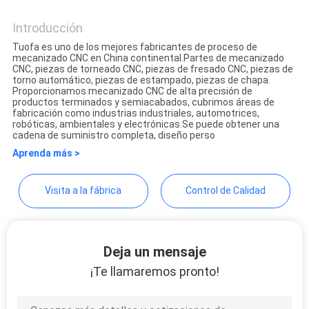
Shenzhen Tuofa Technology
CITA
Co., Ltd.
Introducción
Tuofa es uno de los mejores fabricantes de proceso de
mecanizado CNC en China continental.Partes de mecanizado
MAPA
CNC, piezas de torneado CNC, piezas de fresado CNC, piezas de
torno automático, piezas de estampado, piezas de chapa.
DEL
Proporcionamos mecanizado CNC de alta precisión de
productos terminados y semiacabados, cubrimos áreas de
SITIO
fabricación como industrias industriales, automotrices,
robóticas, ambientales y electrónicas.Se puede obtener una
cadena de suministro completa, diseño perso
POLÍTICA
Aprenda más >
DE
Visita a la fábrica
Control de Calidad
PRIVACIDAD
Deja un mensaje
¡Te llamaremos pronto!