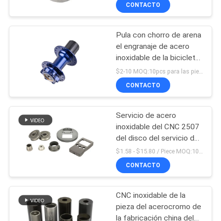
CONTACTO
FÁBRICA
Pula con chorro de arena
CONTROL
75
el engranaje de acero
DE
inoxidable de la bicicleta
componentes
de las piezas Ra3.2 del
CALIDAD
$2-10 MOQ:10pcs para las piezas de acero inoxidables
dados vuelta CNC
CNC de la tolerancia de
CONTACTO
CMM 0.2m m
CONTACTA
Servicio de acero
CON
inoxidable del CNC 2507
NOSOTROS
del disco del servicio del
35
CMC que trabaja a
$1.58 - $15.80 / Piece MOQ:10 piezas
máquina
Piezas del titanio
CONTACTO
NOTICIAS
del CNC
CNC inoxidable de la
SOLICITAR
pieza del acerocromo de
UNA
la fabricación china del