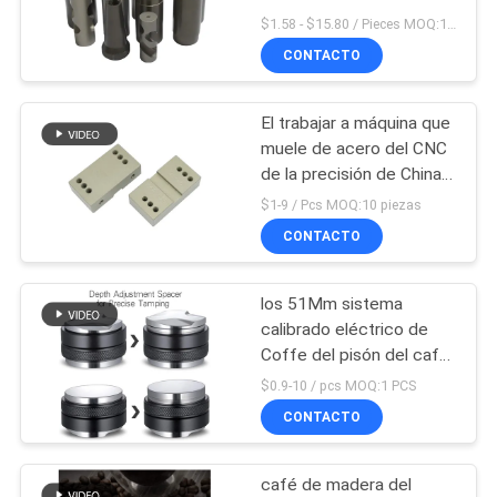
proveedor que trabaja a
$1.58 - $15.80 / Pieces MOQ:10 piezas
CITA
máquina pequeñas
CONTACTO
piezas
83
MAPA
Piezas de acero
El trabajar a máquina que
DEL
muele de acero del CNC
inoxidables del CNC
SITIO
de la precisión de China
del servicio que trabaja a
$1-9 / Pcs MOQ:10 piezas
máquina micro
CONTACTO
POLÍTICA
DE
los 51Mm sistema
203
PRIVACIDAD
calibrado eléctrico de
piezas del aluminio
Coffe del pisón del café
del café express de 53
$0.9-10 / pcs MOQ:1 PCS
del CNC
58 milímetros
CONTACTO
café de madera del