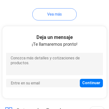
14
Vea más
Servicio de encargo
de soldadura
Deja un mensaje
¡Te llamaremos pronto!
110
Fabricación de
chapa del CNC