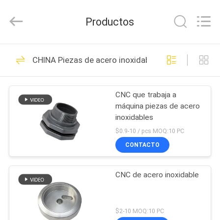
-
2026
Shenzhen
Productos
Tuofa
Technology
Co.,
Ltd..
All
EN
306
Rights
CHINA Piezas de acero inoxidables del CNC
Reserved.
CASA.
Piezas que trabajan
a máquina del CNC
CNC que trabaja a
PRODUCTOS
máquina piezas de acero
inoxidables
SOBRE
$0.9-10 / pcs MOQ:10 PC
NOSOTROS
CONTACTO
102
Piezas que muelen
CNC de acero inoxidable
RECORRIDO
POR
del CNC
LA
$2-10 MOQ:10 PC