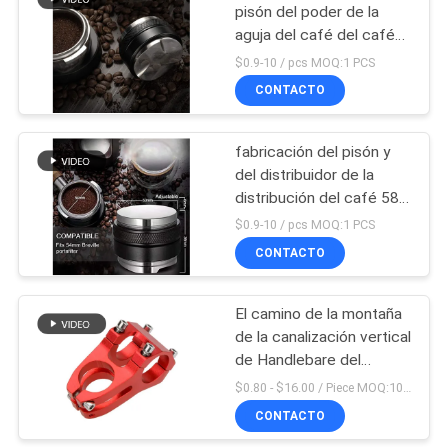
pisón del poder de la
aguja del café del café
57
express de la manija de
$0.9-10 / pcs MOQ:1 PCS
los 49.5Mm
CNC que trabaja a
CONTACTO
máquina piezas
fabricación del pisón y
plásticas
del distribuidor de la
distribución del café 58,5
de los 53Mm
$0.9-10 / pcs MOQ:1 PCS
CONTACTO
89
El CNC de cobre
El camino de la montaña
de la canalización vertical
amarillo dio vuelta a
de Handlebare del
piezas
carbono embroma
$0.80 - $16.00 / Piece MOQ:10 pedazos
cortocircuito del tronco
CONTACTO
de la bici de E proviene H