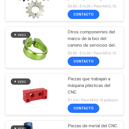
máquina del CNC de la
$0.80 - $16.00 / Piece MOQ:10 pedazos/pedazos
CITA
fábrica de la rueda
CONTACTO
volante
83
MAPA
Piezas de acero
Otros componentes del
DEL
marco de la bici del
inoxidables del CNC
SITIO
camino de servicios del
CNC de la fabricación
$0.80 - $16.00 / Piece MOQ:10 pedazos
CONTACTO
POLÍTICA
DE
Piezas que trabajan a
203
PRIVACIDAD
máquina plásticas del
piezas del aluminio
CNC
$1.5-4 / Piece MOQ:10 pedazos
del CNC
CONTACTO
Piezas de metal del CNC