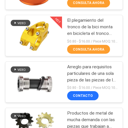
trabajan a máquina
CONSULTA AHORA
FÁBRICA
HOT
El plegamiento del
CONTROL
75
tronco de la bici monta
DE
en bicicleta el tronco
componentes
doble ajustable hecho en
CALIDAD
$0.80 - $16.00 / Piece MOQ:10 pedazos
dados vuelta CNC
China
CONSULTA AHORA
CONTACTA
Arreglo para requisitos
CON
particulares de una sola
NOSOTROS
pieza de las piezas de la
35
bici del soporte inferior
$0.80 - $16.00 / Piece MOQ:10 pedazos/pedazos
universal
Piezas del titanio
CONTACTO
NOTICIAS
del CNC
Productos de metal de
SOLICITAR
mucha demanda con las
UNA
piezas que trabajan a