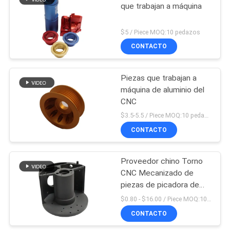
que trabajan a máquina
57
$5 / Piece MOQ:10 pedazos
CNC que trabaja a
CONTACTO
máquina piezas
Piezas que trabajan a
plásticas
máquina de aluminio del
CNC
$3.5-5.5 / Piece MOQ:10 pedazos
CONTACTO
89
El CNC de cobre
Proveedor chino Torno
CNC Mecanizado de
amarillo dio vuelta a
piezas de picadora de
piezas
aluminio personalizadas
$0.80 - $16.00 / Piece MOQ:10 piezas
CONTACTO