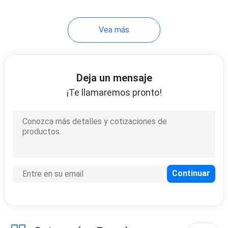
14
Vea más
Servicio de encargo
de soldadura
Deja un mensaje
¡Te llamaremos pronto!
110
Fabricación de
chapa del CNC