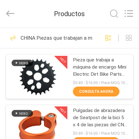
-
2026
Shenzhen
Productos
Tuofa
Technology
Co.,
Ltd..
All
EN
306
Rights
CHINA Piezas que trabajan a máquina del CNC
Reserved.
CASA.
Piezas que trabajan
a máquina del CNC
HOT
Pieza que trabaja a
PRODUCTOS
máquina de encargo Mini
Electric Dirt Bike Parts
SOBRE
del CNC del OEM
$0.80 - $16.00 / Piece MOQ:10 pedazos
NOSOTROS
CONSULTA AHORA
102
Piezas que muelen
HOT
Pulgadas de abrazadera
RECORRIDO
de Seatpost de la bici 5
POR
del CNC
x 4 de las piezas del CNC
de la precisión que
LA
$0.80 - $16.00 / Piece MOQ:10 pedazos