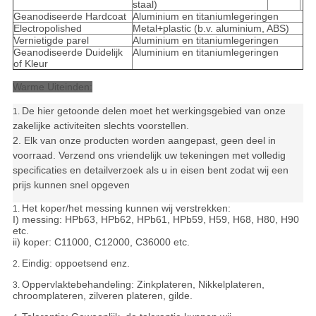
staal)
Geanodiseerde Hardcoat
Aluminium en titaniumlegeringen
Electropolished
Metal+plastic (b.v. aluminium, ABS)
Vernietigde parel
Aluminium en titaniumlegeringen
Geanodiseerde Duidelijk
Aluminium en titaniumlegeringen
of Kleur
Warme Uiteinden:
De hier getoonde delen moet het werkingsgebied van onze
1.
zakelijke activiteiten slechts voorstellen.
2. Elk van onze producten worden aangepast, geen deel in
voorraad. Verzend ons vriendelijk uw tekeningen met volledig
specificaties en detailverzoek als u in eisen bent zodat wij een
prijs kunnen snel opgeven
Het koper/het messing kunnen wij verstrekken:
1.
I) messing: HPb63, HPb62, HPb61, HPb59, H59, H68, H80, H90
etc.
ii) koper: C11000, C12000, C36000 etc.
Eindig: oppoetsend enz.
2.
Oppervlaktebehandeling: Zinkplateren, Nikkelplateren,
3.
chroomplateren, zilveren plateren, gilde.