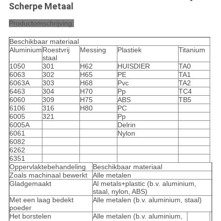
Scherpe Metaal
Productomschrijving:
Beschikbaar materiaal
Aluminium
Roestvrij
Messing
Plastiek
Titanium
staal
1050
301
H62
HUISDIER
TA0
6063
302
H65
PE
TA1
6063A
303
H68
Pvc
TA2
6463
304
H70
Pp
TC4
6060
309
H75
ABS
TB5
6106
316
H80
PC
6005
321
Pp
6005A
Delrin
6061
Nylon
6082
6262
6351
Oppervlaktebehandeling
Beschikbaar materiaal
Zoals machinaal bewerkt
Alle metalen
Gladgemaakt
Al metals+plastic (b.v. aluminium,
staal, nylon, ABS)
Met een laag bedekt
Alle metalen (b.v. aluminium, staal)
poeder
Het borstelen
Alle metalen (b.v. aluminium,