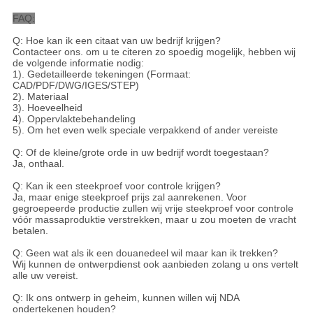
FAQ:
Q: Hoe kan ik een citaat van uw bedrijf krijgen?
Contacteer ons. om u te citeren zo spoedig mogelijk, hebben wij
de volgende informatie nodig:
1). Gedetailleerde tekeningen (Formaat:
CAD/PDF/DWG/IGES/STEP)
2). Materiaal
3). Hoeveelheid
4). Oppervlaktebehandeling
5). Om het even welk speciale verpakkend of ander vereiste
Q: Of de kleine/grote orde in uw bedrijf wordt toegestaan?
Ja, onthaal.
Q: Kan ik een steekproef voor controle krijgen?
Ja, maar enige steekproef prijs zal aanrekenen. Voor
gegroepeerde productie zullen wij vrije steekproef voor controle
vóór massaproduktie verstrekken, maar u zou moeten de vracht
betalen.
Q: Geen wat als ik een douanedeel wil maar kan ik trekken?
Wij kunnen de ontwerpdienst ook aanbieden zolang u ons vertelt
alle uw vereist.
Q: Ik ons ontwerp in geheim, kunnen willen wij NDA
ondertekenen houden?