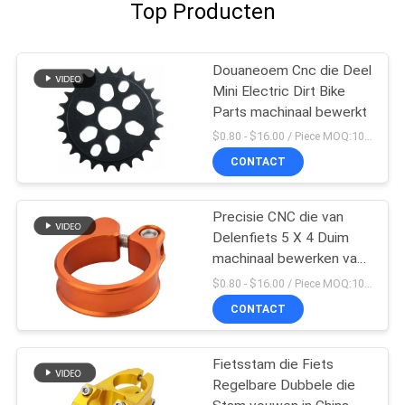
Top Producten
Douaneoem Cnc die Deel
Mini Electric Dirt Bike
Parts machinaal bewerkt
$0.80 - $16.00 / Piece MOQ:10 stukken
CONTACT
Precisie CNC die van
Delenfiets 5 X 4 Duim
machinaal bewerken van
Seatpost de Klem
$0.80 - $16.00 / Piece MOQ:10 stukken
CONTACT
Fietsstam die Fiets
Regelbare Dubbele die