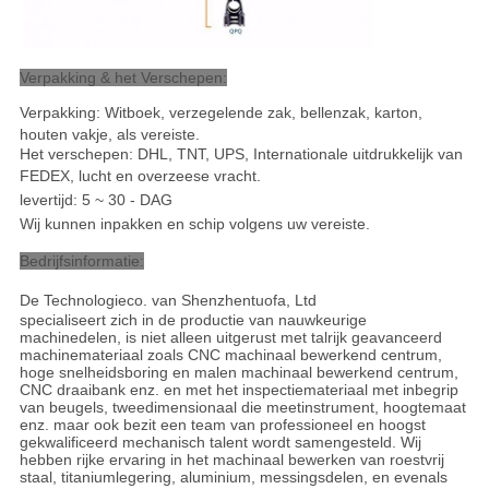
Verpakking & het Verschepen:
Verpakking: Witboek, verzegelende zak, bellenzak, karton,
houten vakje, als vereiste.
Het verschepen: DHL, TNT, UPS, Internationale uitdrukkelijk van
FEDEX, lucht en overzeese vracht
.
levertijd: 5 ~ 30 - DAG
Wij kunnen inpakken en schip volgens uw vereiste.
Bedrijfsinformatie:
De Technologieco. van Shenzhentuofa, Ltd
specialiseert zich in de productie van nauwkeurige
machinedelen, is niet alleen uitgerust met talrijk geavanceerd
machinemateriaal zoals CNC machinaal bewerkend centrum,
hoge snelheidsboring en malen machinaal bewerkend centrum,
CNC draaibank enz. en met het inspectiemateriaal met inbegrip
van beugels, tweedimensionaal die meetinstrument, hoogtemaat
enz. maar ook bezit een team van professioneel en hoogst
gekwalificeerd mechanisch talent wordt samengesteld. Wij
hebben rijke ervaring in het machinaal bewerken van roestvrij
staal, titaniumlegering, aluminium, messingsdelen, en evenals