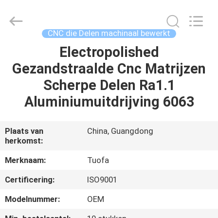
2026
Shenzhen
Tuofa
Technology
Co.,
CNC die Delen machinaal bewerkt
Ltd..
All
Rights
Electropolished
HUIS
Reserved.
Gezandstraalde Cnc Matrijzen
PRODUCTEN
Scherpe Delen Ra1.1
Aluminiumuitdrijving 6063
OVER
ONS
Plaats van
China, Guangdong
herkomst:
FABRIEKSTOCHT
Merknaam:
Tuofa
Certificering:
ISO9001
KWALITEITSCONTROLE
Modelnummer:
OEM