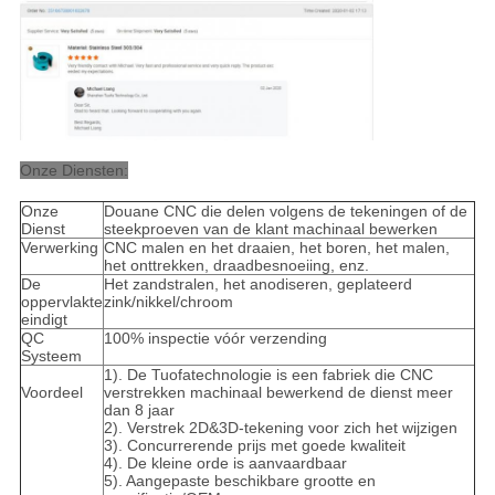
Onze Diensten:
Onze
Douane CNC die delen volgens de tekeningen of de
Dienst
steekproeven van de klant machinaal bewerken
Verwerking
CNC malen en het draaien, het boren, het malen,
het onttrekken, draadbesnoeiing, enz.
De
Het zandstralen, het anodiseren, geplateerd
oppervlakte
zink/nikkel/chroom
eindigt
QC
100% inspectie vóór verzending
Systeem
1). De Tuofatechnologie is een fabriek die CNC
Voordeel
verstrekken machinaal bewerkend de dienst meer
dan 8 jaar
2). Verstrek 2D&3D-tekening voor zich het wijzigen
3). Concurrerende prijs met goede kwaliteit
4). De kleine orde is aanvaardbaar
5). Aangepaste beschikbare grootte en