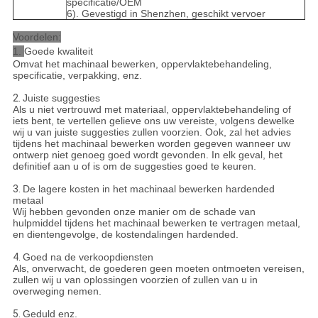
specificatie/OEM
6). Gevestigd in Shenzhen, geschikt vervoer
Voordelen:
1.
Goede kwaliteit
Omvat het machinaal bewerken, oppervlaktebehandeling,
specificatie, verpakking, enz.
2.
Juiste suggesties
Als u niet vertrouwd met materiaal, oppervlaktebehandeling of
iets bent, te vertellen gelieve ons uw vereiste, volgens dewelke
wij u van juiste suggesties zullen voorzien. Ook, zal het advies
tijdens het machinaal bewerken worden gegeven wanneer uw
ontwerp niet genoeg goed wordt gevonden. In elk geval, het
definitief aan u of is om de suggesties goed te keuren.
3.
De lagere kosten in het machinaal bewerken hardended
metaal
Wij hebben gevonden onze manier om de schade van
hulpmiddel tijdens het machinaal bewerken te vertragen metaal,
en dientengevolge, de kostendalingen hardended.
4.
Goed na de verkoopdiensten
Als, onverwacht, de goederen geen moeten ontmoeten vereisen,
zullen wij u van oplossingen voorzien of zullen van u in
overweging nemen.
5.
Geduld enz.