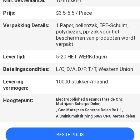
Min. bestelaantal:
10 stukken
NEEM
CONTACT
Prijs:
$3.5-5.5 / Piece
MET
Verpakking Details:
1.Paper, bellenzak, EPE-Schuim,
polydiezak, pp-zak voor het
ONS
beschermen van producten wordt
OP
verpakt.
Levertijd:
5-20 HET WERKdagen
NIEUWS
Betalingscondities:
L/C, D/A, D/P, T/T, Western Union
Levering
10000 stukken/maand
VRAAG
vermogen:
EEN
Hoogtepunt:
Electropolished Gezandstraalde Cnc
Matrijzen Scherpe Delen
OFFERTE
,
,
Cnc Matrijzen Scherpe Delen Ra1.1
Aluminiumuitdrijving 6063 CNC Metaaldelen
SITEMAP
BESTE PRIJS