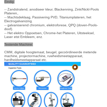
Eindig:
--
Zandstralend, anodiseer kleur, Blackenning, Zink/Nickl-Pools
Plateren,
.
--
Machtsdeklaag, Passivering PVD, Titaniumplateren, het
Electrogalvanizing
.
--
galvaniserend chromium, elektroforese, QPQ (doven-Pools-
doof)
.
--
Het elektro Oppoetsen, Chrome-het Plateren, Uitsteeksel,
Laser etst Embleem, enz.
Testende Machine:
CMM, digitale hoogtemaat, beugel, gecoördineerde metende
machine, projectormachine, ruwheidsmeetapparaat,
hardheidsmeetapparaat etc.