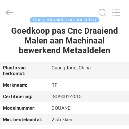
2026
Shenzhen
Tuofa
Technology
Co.,
Cnc gedraaide componenten
Ltd..
All
Rights
Goedkoop pas Cnc Draaiend
HUIS
Reserved.
Malen aan Machinaal
PRODUCTEN
bewerkend Metaaldelen
OVER
Plaats van
Guangdong, China
herkomst:
ONS
Merknaam:
TF
FABRIEKSTOCHT
Certificering:
ISO9001-2015
Modelnummer:
DOUANE
KWALITEITSCONTROLE
Min. bestelaantal:
2 stukken