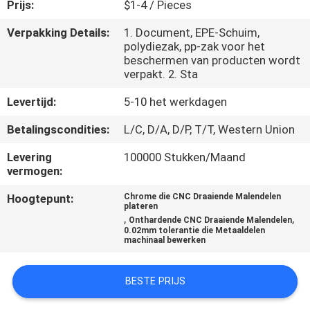
NEEM
Prijs:
$1-4 / Pieces
CONTACT
Verpakking Details:
1. Document, EPE-Schuim,
polydiezak, pp-zak voor het
MET
beschermen van producten wordt
ONS
verpakt. 2. Sta
OP
Levertijd:
5-10 het werkdagen
Betalingscondities:
L/C, D/A, D/P, T/T, Western Union
NIEUWS
Levering
100000 Stukken/Maand
vermogen:
VRAAG
Hoogtepunt:
Chrome die CNC Draaiende Malendelen
plateren
EEN
,
,
Onthardende CNC Draaiende Malendelen
0.02mm tolerantie die Metaaldelen
OFFERTE
machinaal bewerken
SITEMAP
BESTE PRIJS