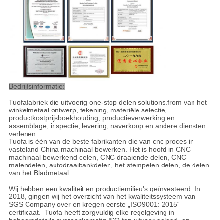
Bedrijfsinformatie:
Tuofafabriek die uitvoerig one-stop delen solutions.from van het
winkelmetaal ontwerp, tekening, materiële selectie,
productkostprijsboekhouding, productieverwerking en
assemblage, inspectie, levering, naverkoop en andere diensten
verlenen.
Tuofa is één van de beste fabrikanten die van cnc proces in
vasteland China machinaal bewerken. Het is hoofd in CNC
machinaal bewerkend delen, CNC draaiende delen, CNC
malendelen, autodraaibankdelen, het stempelen delen, de delen
van het Bladmetaal.
Wij hebben een kwaliteit en productiemilieu's geïnvesteerd. In
2018, gingen wij het overzicht van het kwaliteitssysteem van
SGS Company over en kregen eerste „ISO9001: 2015“
certificaat. Tuofa heeft zorgvuldig elke regelgeving in
beheersdetails overeenkomstig ISO ten uitvoer gelegd, en