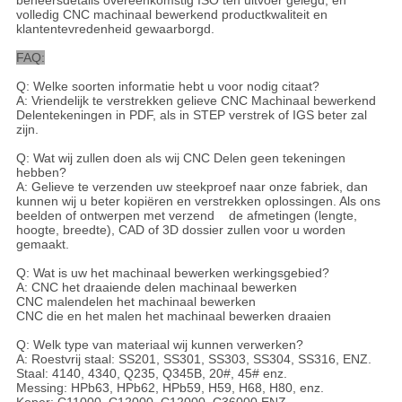
volledig CNC machinaal bewerkend productkwaliteit en
klantentevredenheid gewaarborgd.
FAQ:
Q: Welke soorten informatie hebt u voor nodig citaat?
A: Vriendelijk te verstrekken gelieve CNC Machinaal bewerkend
Delentekeningen in PDF, als in STEP verstrek of IGS beter zal
zijn.
Q: Wat wij zullen doen als wij CNC Delen geen tekeningen
hebben?
A: Gelieve te verzenden uw steekproef naar onze fabriek, dan
kunnen wij u beter kopiëren en verstrekken oplossingen. Als ons
beelden of ontwerpen met verzend de afmetingen (lengte,
hoogte, breedte), CAD of 3D dossier zullen voor u worden
gemaakt.
Q: Wat is uw het machinaal bewerken werkingsgebied?
A: CNC het draaiende delen machinaal bewerken
CNC malendelen het machinaal bewerken
CNC die en het malen het machinaal bewerken draaien
Q: Welk type van materiaal wij kunnen verwerken?
A: Roestvrij staal: SS201, SS301, SS303, SS304, SS316, ENZ.
Staal: 4140, 4340, Q235, Q345B, 20#, 45# enz.
Messing: HPb63, HPb62, HPb59, H59, H68, H80, enz.
Koper: C11000, C12000, C12000, C36000 ENZ.