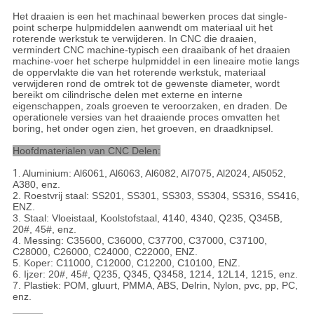
Het draaien is een het machinaal bewerken proces dat single-
point scherpe hulpmiddelen aanwendt om materiaal uit het
roterende werkstuk te verwijderen. In CNC die draaien,
vermindert CNC machine-typisch een draaibank of het draaien
machine-voer het scherpe hulpmiddel in een lineaire motie langs
de oppervlakte die van het roterende werkstuk, materiaal
verwijderen rond de omtrek tot de gewenste diameter, wordt
bereikt om cilindrische delen met externe en interne
eigenschappen, zoals groeven te veroorzaken, en draden. De
operationele versies van het draaiende proces omvatten het
boring, het onder ogen zien, het groeven, en draadknipsel.
Hoofdmaterialen van CNC Delen:
1.
Aluminium: Al6061, Al6063, Al6082, Al7075, Al2024, Al5052,
A380, enz.
2. Roestvrij staal: SS201, SS301, SS303, SS304, SS316, SS416,
ENZ.
3. Staal: Vloeistaal, Koolstofstaal, 4140, 4340, Q235, Q345B,
20#, 45#, enz.
4. Messing: C35600, C36000, C37700, C37000, C37100,
C28000, C26000, C24000, C22000, ENZ.
5. Koper: C11000, C12000, C12200, C10100, ENZ.
6. Ijzer: 20#, 45#, Q235, Q345, Q3458, 1214, 12L14, 1215, enz.
7. Plastiek: POM, gluurt, PMMA, ABS, Delrin, Nylon, pvc, pp, PC,
enz.