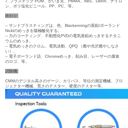
て
7. プラスチック:POM、かいま見、PMMA、ABS、Delrin、ナイロ
ン、ポリ塩化ビニール、PP、PC、等。
く
終わり:
だ
--
サンドブラスティングは、色、Blackenningの亜鉛/ポーランド
Nicklのめっきを陽極酸化する
。
さ
--
力のコーティング、不動態化PVDの電気亜鉛めっきするチタニ
ウムのめっき
。
い
--
電気めっきのクロム、電気泳動、QPQ （癒や光沢癒やしなさ
い）
。
--
電子ポーランド語、Chromeめっき、刻み目、レーザーの腐食
のロゴ、等。
サ
試験機:
イ
CMMのデジタル高さのゲージ、カリパス、等位の測定機械、プロ
ジェクター機械、荒さのテスター、硬度のテスター等。
ト
マ
ッ
プ