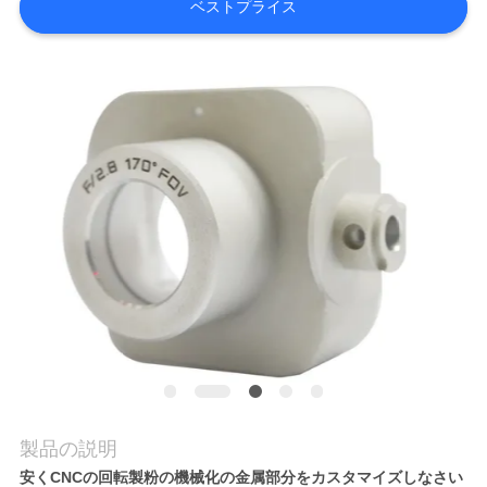
ベストプライス
品
質
管
理
連
絡
く
だ
さ
製品の説明
い
安くCNCの回転製粉の機械化の金属部分をカスタマイズしなさい