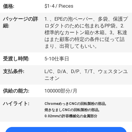
た
$1-4 / Pieces
価格:
ち
パッケージの詳
1. 、EPEの泡ペーパー、多袋、保護プ
に
細:
ロダクトのために包まれるPP袋。2.
標準的なカートン箱か木箱。3。私達
つ
はまた顧客の特定の条件に従って詰
い
まり、出荷してもいい。
て
受渡し時間:
5-10仕事日
支払条件:
L/C、D/A、D/P、T/T、ウェスタンユ
工
ニオン
場
供給の能力:
100000部分/月
ツ
,
ハイライト:
ChromeめっきCNCの回転製粉の部品
,
焼きなましCNCの回転製粉の部品
ア
0.02mmの許容機械化の金属部分
ー