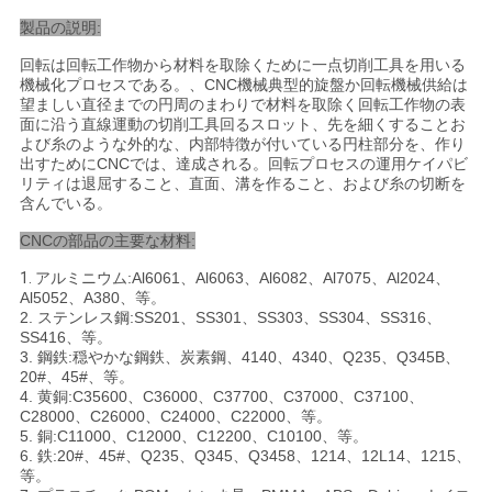
製品の説明:
ニ
回転は回転工作物から材料を取除くために一点切削工具を用いる
機械化プロセスである。、CNC機械典型的旋盤か回転機械供給は
ュ
望ましい直径までの円周のまわりで材料を取除く回転工作物の表
面に沿う直線運動の切削工具回るスロット、先を細くすることお
よび糸のような外的な、内部特徴が付いている円柱部分を、作り
ー
出すためにCNCでは、達成される。回転プロセスの運用ケイパビ
リティは退屈すること、直面、溝を作ること、および糸の切断を
ス
含んでいる。
CNCの部品の主要な材料:
引
1.
アルミニウム:Al6061、Al6063、Al6082、Al7075、Al2024、
Al5052、A380、等。
金
2. ステンレス鋼:SS201、SS301、SS303、SS304、SS316、
SS416、等。
を
3. 鋼鉄:穏やかな鋼鉄、炭素鋼、4140、4340、Q235、Q345B、
20#、45#、等。
4. 黄銅:C35600、C36000、C37700、C37000、C37100、
求
C28000、C26000、C24000、C22000、等。
5. 銅:C11000、C12000、C12200、C10100、等。
め
6. 鉄:20#、45#、Q235、Q345、Q3458、1214、12L14、1215、
等。