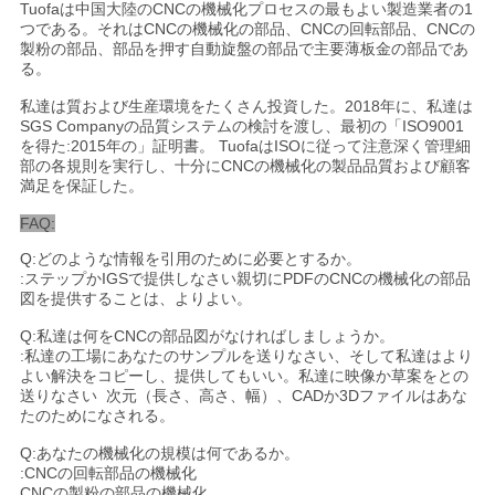
Tuofaは中国大陸のCNCの機械化プロセスの最もよい製造業者の1
つである。それはCNCの機械化の部品、CNCの回転部品、CNCの
製粉の部品、部品を押す自動旋盤の部品で主要薄板金の部品であ
る。
私達は質および生産環境をたくさん投資した。2018年に、私達は
SGS Companyの品質システムの検討を渡し、最初の「ISO9001
を得た:2015年の」証明書。 TuofaはISOに従って注意深く管理細
部の各規則を実行し、十分にCNCの機械化の製品品質および顧客
満足を保証した。
FAQ:
Q:どのような情報を引用のために必要とするか。
:ステップかIGSで提供しなさい親切にPDFのCNCの機械化の部品
図を提供することは、よりよい。
Q:私達は何をCNCの部品図がなければしましょうか。
:私達の工場にあなたのサンプルを送りなさい、そして私達はより
よい解決をコピーし、提供してもいい。私達に映像か草案をとの
送りなさい 次元（長さ、高さ、幅）、CADか3Dファイルはあな
たのためになされる。
Q:あなたの機械化の規模は何であるか。
:CNCの回転部品の機械化
CNCの製粉の部品の機械化