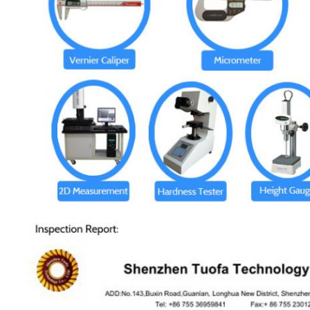
プ
ラ
イ
バ
シ
ー
ポ
リ
シ
ー