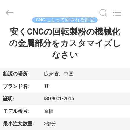
ヤ
ー.
Copyright
©
2021
CNCによって回される部品
-
2026
Shenzhen
安くCNCの回転製粉の機械化
家
Tuofa
Technology
Co.,
の金属部分をカスタマイズし
へ
Ltd..
All
Rights
なさい
Reserved.
製
品
起源の場所:
広東省、中国
TF
ブランド名:
わ
ISO9001-2015
証明:
た
モデル番号:
習慣
し
最小注文数量:
2部分