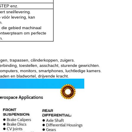
TEP enz.
ert snel/levering.
 vóór levering, kan
n.
C die gebied machinaal
ontwerpteam om perfecte
n.
en, trapassen, cilinderkoppen, zuigers.
rbinding, toestellen, asschacht, sturende gewrichten.
omputers, monitors, smartphones, luchtledige kamers.
aden en bladwortel, drijvende kracht.