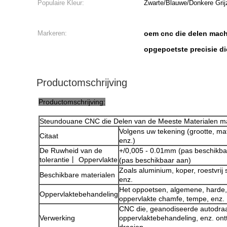
Populaire Kleur:
Zwarte/Blauwe/Donkere Grij
Markeren:
oem cnc die delen mac
opgepoetste precisie d
Productomschrijving
Productomschrijving:
Steundouane CNC die Delen van de Meeste Materialen m
Volgens uw tekening (grootte, ma
Citaat
enz.)
De Ruwheid van de
+/0,005 - 0.01mm (pas beschikba
tolerantie丨 Oppervlakte
(pas beschikbaar aan)
Zoals aluminium, koper, roestvrij s
Beschikbare materialen
enz.
Het oppoetsen, algemene, harde,
Oppervlaktebehandeling
oppervlakte chamfe, tempe, enz.
CNC die, geanodiseerde autodra
Verwerking
oppervlaktebehandeling, enz. ont