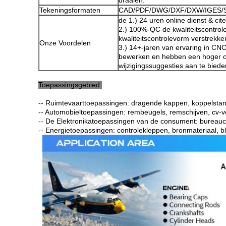
draaien.
Tekeningsformaten
CAD/PDF/DWG/DXF/DXW/IGES/S
de 1.) 24 uren online dienst & cite
2.) 100%-QC de kwaliteitscontrole
kwaliteitscontrolevorm verstrekke
Onze Voordelen
3.) 14+-jaren van ervaring in CN
bewerken en hebben een hoger 
wijzigingssuggesties aan te biede
Toepassingsgebied:
-- Ruimtevaarttoepassingen: dragende kappen, koppelstang
-- Automobieltoepassingen: rembeugels, remschijven, cv-ve
-- De Elektronikatoepassingen van de consument: bureauc
-- Energietoepassingen: controlekleppen, bronmateriaal, bl