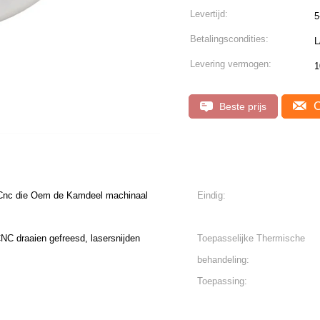
Levertijd:
5
Betalingscondities:
L
Levering vermogen:
1
C
Beste prijs
 Cnc die Oem de Kamdeel machinaal
Eindig:
NC draaien gefreesd, lasersnijden
Toepasselijke Thermische
behandeling:
Toepassing: