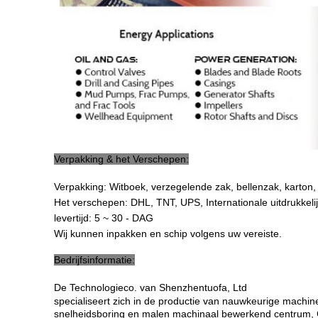
Verpakking & het Verschepen:
Verpakking: Witboek, verzegelende zak, bellenzak, karton, 
Het verschepen: DHL, TNT, UPS, Internationale uitdrukkel
levertijd: 5 ~ 30 - DAG
Wij kunnen inpakken en schip volgens uw vereiste.
Bedrijfsinformatie:
De Technologieco. van Shenzhentuofa, Ltd
specialiseert zich in de productie van nauwkeurige machi
snelheidsboring en malen machinaal bewerkend centrum, C