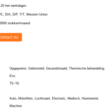
-20 het werkdagen
/C, D/A, D/P, T/T, Western Union
0000 stukken/maand
ontact nu
Opgepoetst, Geborsteld, Gezandstraald, Thermische behandeling
Enz.
T5~T6
Auto, Motorfiets, Luchtvaart, Electonic, Medisch, Huistoestel,
Machine