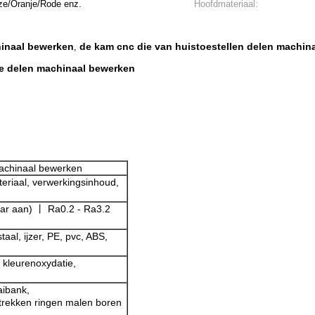
ze/Oranje/Rode enz.
Hoofdmateriaal:
hinaal bewerken
de kam cnc die van huistoestellen delen machin
,
ie delen machinaal bewerken
achinaal bewerken
teriaal, verwerkingsinhoud,
ar aan) 丨 Ra0.2 - Ra3.2
taal, ijzer, PE, pvc, ABS,
 kleurenoxydatie,
aibank,
trekken ringen malen boren