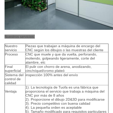
Nuestros servicios:
Nuestro
Piezas que trabajan a máquina de encargo del
servicio
CNC según los dibujos o las muestras del cliente
Proceso
CNC que muele y que da vuelta, perforando,
moliendo, golpeando ligeramente, corte del
alambre, etc
Final
El pulir con chorro de arena, anodizando,
superficial
cinc/níquel/cromo plateó
Sistema del
inspección 100% antes del envío
control de
calidad
1). La tecnología de Tuofa es una fábrica que
Ventaja
proporciona el servicio que trabaja a máquina del
CNC por más de 8 años
2). Proporcione el dibujo 2D&3D para modificarse
3). Precio competitivo con buena calidad
4). La pequeña orden es aceptable
5). Tamaño modificado para requisitos particulares