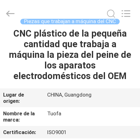
-
2026
Shenzhen
Tuofa
Technology
Piezas que trabajan a máquina del CNC
Co.,
Ltd..
All
CNC plástico de la pequeña
EN
Rights
Reserved.
cantidad que trabaja a
CASA.
máquina la pieza del peine de
PRODUCTOS
los aparatos
electrodomésticos del OEM
SOBRE
NOSOTROS
Lugar de
CHINA, Guangdong
origen:
RECORRIDO
Nombre de la
Tuofa
marca:
POR
Certificación:
ISO9001
LA