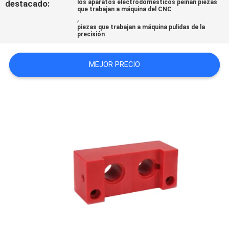
destacado:
los aparatos electrodomésticos peinan piezas
que trabajan a máquina del CNC
CITA
,
piezas que trabajan a máquina pulidas de la
precisión
MAPA
DEL
MEJOR PRECIO
SITIO
POLÍTICA
DE
PRIVACIDAD