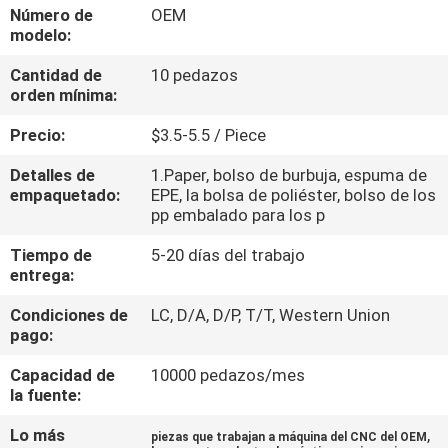
FÁBRICA
Número de
OEM
modelo:
Cantidad de
10 pedazos
CONTROL
orden mínima:
DE
Precio:
$3.5-5.5 / Piece
CALIDAD
Detalles de
1.Paper, bolso de burbuja, espuma de
empaquetado:
EPE, la bolsa de poliéster, bolso de los
CONTACTA
pp embalado para los p
CON
Tiempo de
5-20 días del trabajo
entrega:
NOSOTROS
Condiciones de
LC, D/A, D/P, T/T, Western Union
pago:
NOTICIAS
Capacidad de
10000 pedazos/mes
la fuente:
SOLICITAR
Lo más
,
UNA
piezas que trabajan a máquina del CNC del OEM