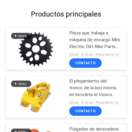
Productos principales
Pieza que trabaja a
máquina de encargo Mini
Electric Dirt Bike Parts
del CNC del OEM
$0.80 - $16.00 / Piece MOQ:10 pedazos
CONTACTO
El plegamiento del
tronco de la bici monta
en bicicleta el tronco
doble ajustable hecho en
$0.80 - $16.00 / Piece MOQ:10 pedazos
China
CONTACTO
Pulgadas de abrazadera