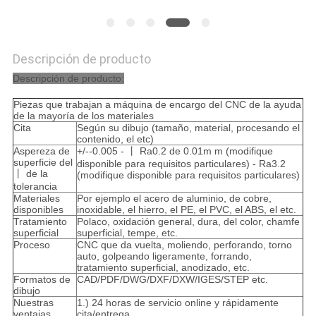
Descripción de producto
Descripción de producto:
Piezas que trabajan a máquina de encargo del CNC de la ayuda
de la mayoría de los materiales
Cita
Según su dibujo (tamaño, material, procesando el
contenido, el etc)
Aspereza de
+/--0.005 - 丨 Ra0.2 de 0.01m m (modifique
superficie del
disponible para requisitos particulares) - Ra3.2
丨 de la
(modifique disponible para requisitos particulares)
tolerancia
Materiales
Por ejemplo el acero de aluminio, de cobre,
disponibles
inoxidable, el hierro, el PE, el PVC, el ABS, el etc.
Tratamiento
Polaco, oxidación general, dura, del color, chamfe
superficial
superficial, tempe, etc.
Proceso
CNC que da vuelta, moliendo, perforando, torno
auto, golpeando ligeramente, forrando,
tratamiento superficial, anodizado, etc.
Formatos de
CAD/PDF/DWG/DXF/DXW/IGES/STEP etc.
dibujo
Nuestras
1.) 24 horas de servicio online y rápidamente
ventajas
cita/entrega.