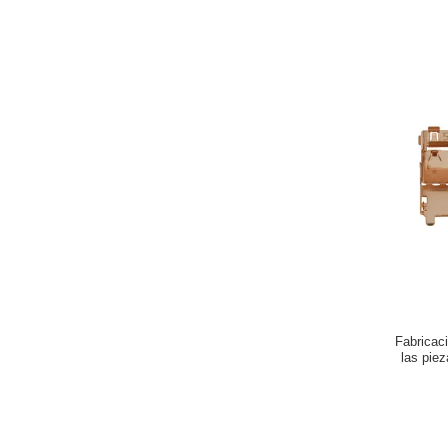
Fabricac
las piez