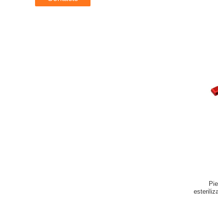
Pie
esterili
a