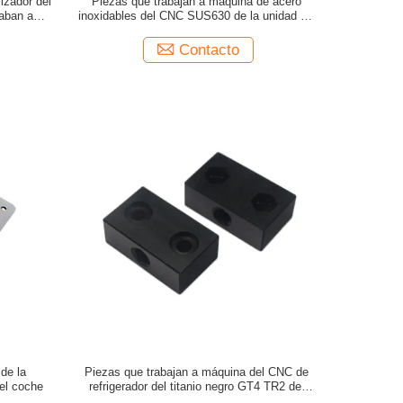
izador del
Piezas que trabajan a máquina de acero
jaban a
inoxidables del CNC SUS630 de la unidad del
 m
filtro de aire 304
Contacto
de la
Piezas que trabajan a máquina del CNC de
el coche
refrigerador del titanio negro GT4 TR2 del
congelador