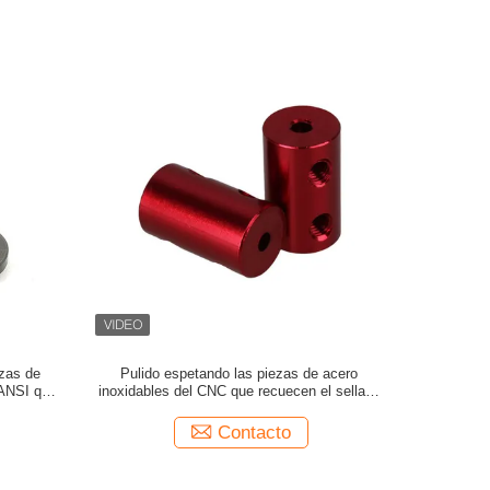
ezas de
Pulido espetando las piezas de acero
 ANSI que
inoxidables del CNC que recuecen el sellado
de torneado de la fabricación
Contacto