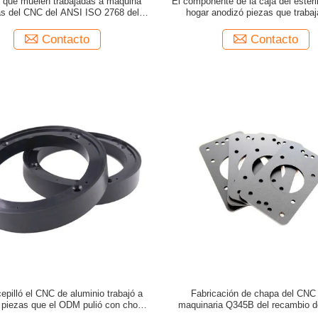
 que muelen trabajadas a máquina
El componente de la caja del esteril
as del CNC del ANSI ISO 2768 del
hogar anodizó piezas que traba
aluminio de Metel
máquina del CNC de 400m
Contacto
Contacto
epilló el CNC de aluminio trabajó a
Fabricación de chapa del CNC 
piezas que el ODM pulió con chorro
maquinaria Q345B del recambio d
a la puesta en la brocheta del ANSI