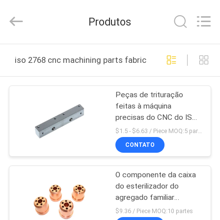
2026
Shenzhen
Tuofa
Produtos
Technology
Co.,
Ltd..
All
PARA
Rights
Reserved.
iso 2768 cnc machining parts fabricação online
CASA
Peças de trituração
PRODUTOS
feitas à máquina
precisas do CNC do ISO
SOBRE
2768 do ANSI do
$1.5 - $6.63 / Piece MOQ:5 partes/partes
alumínio de Metel
NÓS
CONTATO
O componente da caixa
VISITA
do esterilizador do
À
agregado familiar
anodizou as peças
FÁBRICA
$9.36 / Piece MOQ:10 partes