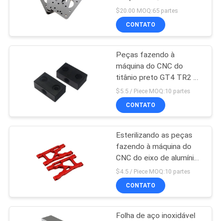
peça sobresselente do
MAPA
$20.00 MOQ:65 partes
carro
CONTATO
DO
SITE
Peças fazendo à
máquina do CNC do
POLÍTICA
titânio preto GT4 TR2 do
congelador de
DE
$5.5 / Piece MOQ:10 partes
refrigerador
CONTATO
PRIVACIDADE
Esterilizando as peças
fazendo à máquina do
CNC do eixo de alumínio
de aço 244*120mm do
$4.5 / Piece MOQ:10 partes
armário
CONTATO
Folha de aço inoxidável