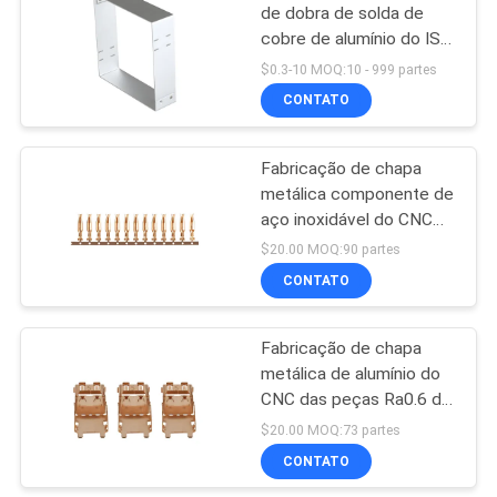
de dobra de solda de
cobre de alumínio do ISO
2768
$0.3-10 MOQ:10 - 999 partes
CONTATO
Fabricação de chapa
metálica componente de
aço inoxidável do CNC
Al6061
$20.00 MOQ:90 partes
CONTATO
Fabricação de chapa
metálica de alumínio do
CNC das peças Ra0.6 do
laser Cutted do quadro
$20.00 MOQ:73 partes
CONTATO