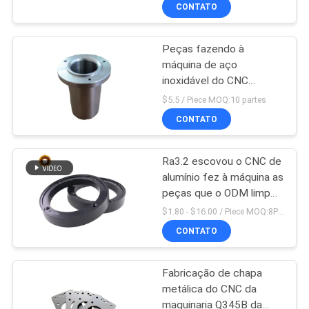
fazendo à máquina do
CONTATO
CNC de 400mm
CONTROLE
Peças fazendo à
DE
máquina de aço
QUALIDADE
inoxidável do CNC
SUS630 da unidade de
$5.5 / Piece MOQ:10 partes
purificador de ar 304
CONTACTE-
CONTATO
NOS
Ra3.2 escovou o CNC de
alumínio fez à máquina as
NOTÍCIAS
peças que o ODM limpou
com jato de areia a
$1.80 - $16.00 / Piece MOQ:8Piece/Pieces
perfuração do ANSI
SOLICITE
CONTATO
UM
Fabricação de chapa
ORÇAMENTO
metálica do CNC da
maquinaria Q345B da