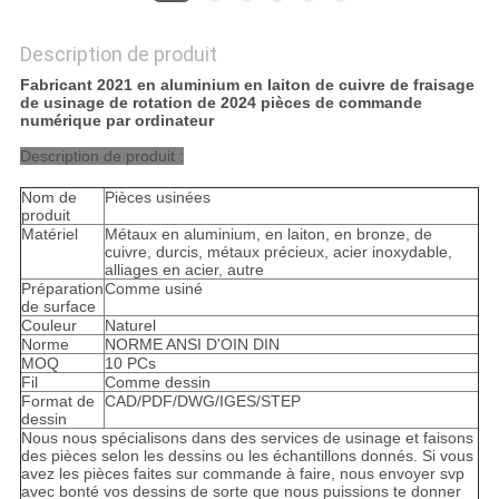
Description de produit
Fabricant 2021 en aluminium en laiton de cuivre de fraisage
de usinage de rotation de 2024 pièces de commande
numérique par ordinateur
Description de produit :
Nom de
Pièces usinées
produit
Matériel
Métaux en aluminium, en laiton, en bronze, de
cuivre, durcis, métaux précieux, acier inoxydable,
alliages en acier, autre
Préparation
Comme usiné
de surface
Couleur
Naturel
Norme
NORME ANSI D'OIN DIN
MOQ
10 PCs
Fil
Comme dessin
Format de
CAD/PDF/DWG/IGES/STEP
dessin
Nous nous spécialisons dans des services de usinage et faisons
des pièces selon les dessins ou les échantillons donnés. Si vous
avez les pièces faites sur commande à faire, nous envoyer svp
avec bonté vos dessins de sorte que nous puissions te donner