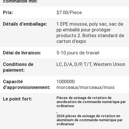
commande min:
VISITE
Prix:
$7.00/Piece
DE
L'USINE
Détails d'emballage:
1.EPE mousse, poly sac, sac de
pp emballé pour protéger
products.2. Boîtes standard de
carton d'expo
CONTRÔLE
DE
Délai de livraison:
5-10 jours de travail
LA
Conditions de
LC, D/A, D/P, T/T, Western Union
paiement:
QUALITÉ
Capacité
1000000
d'approvisionnement:
morceaux/morceaux/mois
NOUS
Le point fort:
Pièces de usinage de rotation de
CONTACTER
anodisation de commande numérique par
ordinateur
,
2024 pièces de usinage de rotation en
NOUVELLES
aluminium de commande numérique par
ordinateur