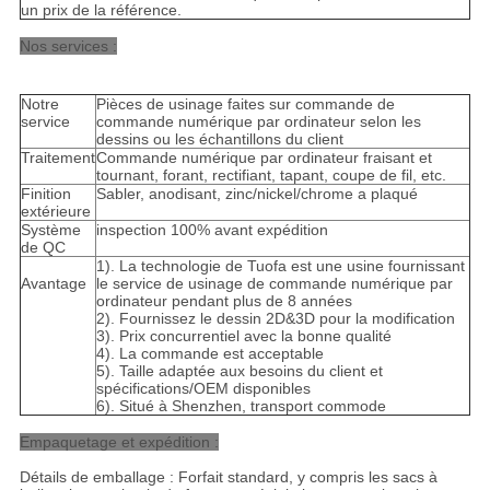
un prix de la référence.
Nos services :
Notre
Pièces de usinage faites sur commande de
service
commande numérique par ordinateur selon les
dessins ou les échantillons du client
Traitement
Commande numérique par ordinateur fraisant et
tournant, forant, rectifiant, tapant, coupe de fil, etc.
Finition
Sabler, anodisant, zinc/nickel/chrome a plaqué
extérieure
Système
inspection 100% avant expédition
de QC
1). La technologie de Tuofa est une usine fournissant
Avantage
le service de usinage de commande numérique par
ordinateur pendant plus de 8 années
2). Fournissez le dessin 2D&3D pour la modification
3). Prix concurrentiel avec la bonne qualité
4). La commande est acceptable
5). Taille adaptée aux besoins du client et
spécifications/OEM disponibles
6). Situé à Shenzhen, transport commode
Empaquetage et expédition :
Détails de emballage : Forfait standard, y compris les sacs à