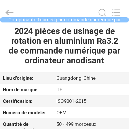
2021
-
2026
Shenzhen
Tuofa
Composants tournés par commande numérique par
Technology
ordinateur
Co.,
Ltd..
À
2024 pièces de usinage de
All
Rights
LA
rotation en aluminium Ra3.2
Reserved.
MAISON
de commande numérique par
ordinateur anodisant
PRODUITS
Lieu d'origine:
Guangdong, Chine
À
Nom de marque:
TF
PROPOS
Certification:
ISO9001-2015
DE
Numéro de modèle:
OEM
NOUS
Quantité de
50 - 499 morceaux