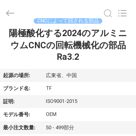
ヤ
ー.
Copyright
©
2021
CNCによって回される部品
-
2026
Shenzhen
陽極酸化する2024のアルミニ
家
Tuofa
Technology
Co.,
ウムCNCの回転機械化の部品
へ
Ltd..
All
Rights
Ra3.2
Reserved.
製
起源の場所:
広東省、中国
品
TF
ブランド名:
わ
ISO9001-2015
証明:
た
OEM
モデル番号:
し
最小注文数量:
50 - 499部分