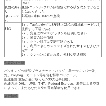
て
CNC
表面の終わ
亜鉛/ニッケル/クロム陽極酸化する砂を吹き付けるこ
く
り
とはめっきした
QCシステ
郵送物の前の100%の点検
だ
ム
1）。Tuofaの技術は8年以上CNCの機械化サービスを
さ
利点
提供する工場である
2）。変更に2D&3Dデッサンを提供しなさい
い
3）。良質の競争価格
4）。小さい順序は受諾可能である
5）。利用できるカスタマイズされたサイズおよび指
定/OEM
サ
6）。シンセンに置かれる、便利な交通機関
包装及び出荷:
イ
パッキングの細部:プラスチック・バッグ、単一のジッパー袋、
ト
泡、Polybag、カートン等を含む標準パッケージ。
配達細部:支払が受け取った7-30の仕事日後。
マ
配達方法:DHL、UPS、TNT、Federal Express、海等による空気
によって。またあなた自身の運送業者を使用できる。
ッ
会社情報:
プ