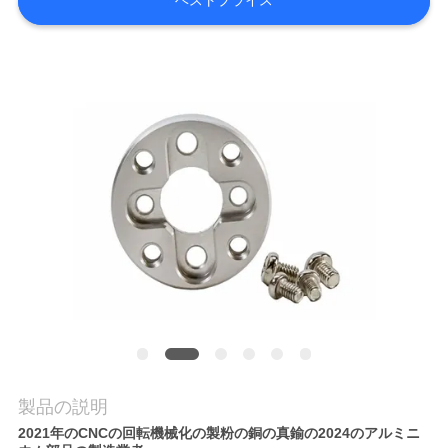
ベストプライス
品
質
管
理
連
絡
く
だ
さ
製品の説明
い
2021年のCNCの回転機械化の製粉の銅の真鍮の2024のアルミニ