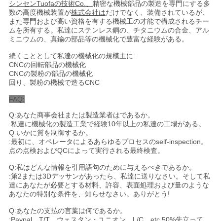
シンセンTuofaの技術Co.、
精密な機械部品の製造を専門にする多
数の高度機械装置が
株式会社は
だけでなく、装備されているが、
また専門および高い資格を有する機械工の才能で構成されるチー
プ
ムを所有する。私達にステンレス鋼の、チタニウムの合金、アル
ミニウムの、真鍮の部品等の機械化で豊富な経験がある。
ラ
続くこととして私達の機械化の規模主に:
イ
CNCの回転部品の機械化
CNCの製粉の部品の機械化
回り、製粉の機械で造るCNC
バ
FAQ:
シ
Q:あなた商事会社または製造業者はであるか。
ー
:私達に機械化の製造工業で経験10年以上の私達の工場がある。
Q:いかに質を制御するか。
:最初に、オペレータによるあらゆるプロセスのself-inspection。
ポ
点の点検およびQCによって実行される最終検査。
リ
Q:私はどんな情報を引用語句のために与えるべきであるか。
:第2または3Dデッサンがあったら、私達に送りなさい。そして私
シ
達にあなたが必要とする材料、許容、表面処理および量のような
あなたの特別な条件を、知らせなさい。ありがとう!
ー
Q:あなたの支払の言葉は何であるか。
:Paypal、T/T、ウェスタン・ユニオン、L/C、etc.50%先立って、