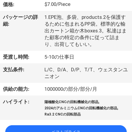
た
$7.00/Piece
価格:
ち
パッケージの詳
1.EPE泡、多袋、products.2を保護す
に
細:
るために包まれるPP袋。標準的な輸
出カートン箱か木boxes.3。私達はま
つ
た顧客の特定の条件に従って詰ま
り、出荷してもいい。
い
て
受渡し時間:
5-10の仕事日
支払条件:
L/C、D/A、D/P、T/T、ウェスタンユ
ニオン
工
供給の能力:
1000000の部分/部分/月
場
ツ
,
ハイライト:
陽極酸化CNCの回転機械化の部品
,
2024のアルミニウムCNCの回転機械化の部品
ア
Ra3.2 CNCの回転部品
ー