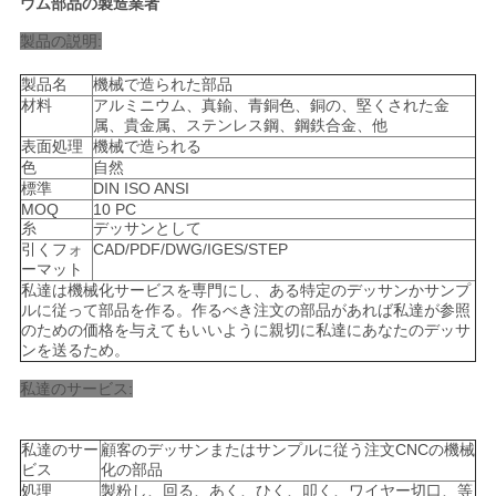
ウム部品の製造業者
製品の説明:
ニ
製品名
機械で造られた部品
ュ
材料
アルミニウム、真鍮、青銅色、銅の、堅くされた金
属、貴金属、ステンレス鋼、鋼鉄合金、他
表面処理
機械で造られる
ー
色
自然
標準
DIN ISO ANSI
ス
MOQ
10 PC
糸
デッサンとして
引くフォ
CAD/PDF/DWG/IGES/STEP
ーマット
引
私達は機械化サービスを専門にし、ある特定のデッサンかサンプ
ルに従って部品を作る。作るべき注文の部品があれば私達が参照
金
のための価格を与えてもいいように親切に私達にあなたのデッサ
ンを送るため。
を
私達のサービス:
求
め
私達のサー
顧客のデッサンまたはサンプルに従う注文CNCの機械
ビス
化の部品
処理
製粉し、回る、あく、ひく、叩く、ワイヤー切口、等