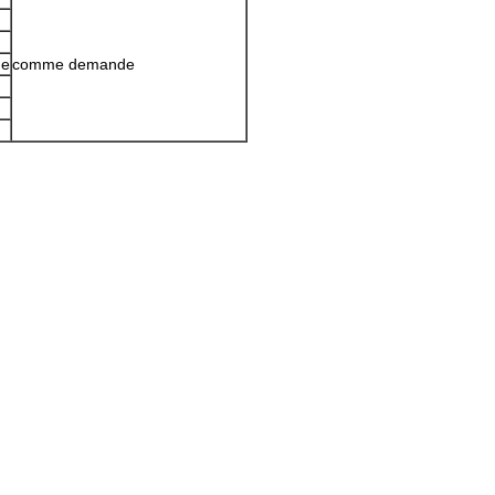
me
comme demande