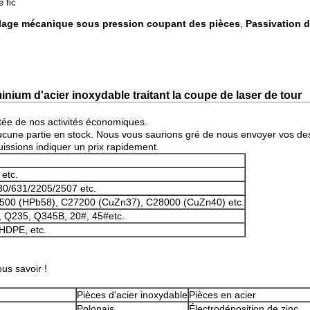
 fic
ulage mécanique sous pression coupant des pièces
Passivation d
,
ium d'acier inoxydable traitant la coupe de laser de tour
tée de nos activités économiques.
aucune partie en stock. Nous vous saurions gré de nous envoyer vos de
uissions indiquer un prix rapidement.
etc.
30/631/2205/2507 etc.
500 (HPb58), C27200 (CuZn37), C28000 (CuZn40) etc.
0, Q235, Q345B, 20#, 45#etc.
 HDPE, etc.
us savoir !
Pièces d'acier inoxydable
Pièces en acier
Polonais
Électrodéposition de zinc