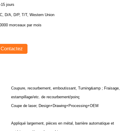
-15 jours
C, D/A, D/P, T/T, Western Union
0000 morceaux par mois
Contactez
Coupure, recourbement, emboutissant, Turning&amp ; Fraisage,
estampillage/etc. de recourbement/poinç
Coupe de laser, Design+Drawing+Processing+OEM
Appliqué largement, pièces en métal, barrière automatique et