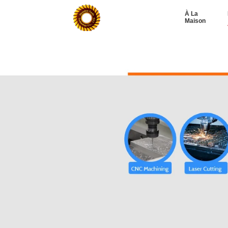
À La
Maison