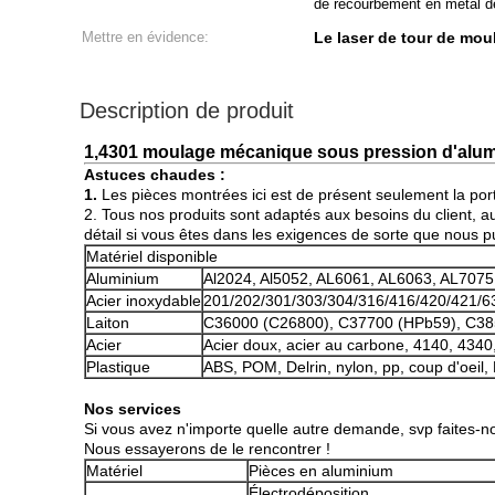
de recourbement en métal de
Mettre en évidence:
Le laser de tour de mo
Description de produit
1,4301 moulage mécanique sous pression d'alumin
Astuces chaudes :
1.
Les pièces montrées ici est de présent seulement la por
2. Tous nos produits sont adaptés aux besoins du client, 
détail si vous êtes dans les exigences de sorte que nous p
Matériel disponible
Aluminium
Al2024, Al5052, AL6061, AL6063, AL7075 
Acier inoxydable
201/202/301/303/304/316/416/420/421/6
Laiton
C36000 (C26800), C37700 (HPb59), C38
Acier
Acier doux, acier au carbone, 4140, 434
Plastique
ABS, POM, Delrin, nylon, pp, coup d'oeil,
Nos services
Si vous avez n'importe quelle autre demande, svp faites-no
Nous essayerons de le rencontrer !
Matériel
Pièces en aluminium
Électrodéposition