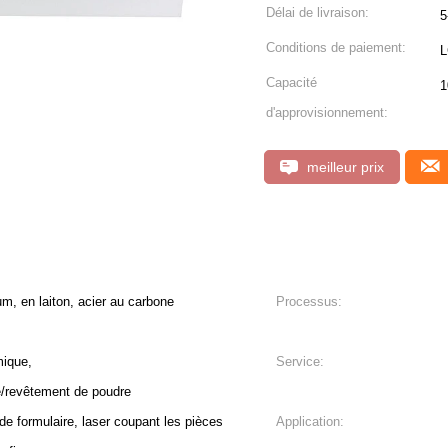
Délai de livraison:
5
Conditions de paiement:
L
Capacité
1
d'approvisionnement:
meilleur prix
m, en laiton, acier au carbone
Processus:
mique,
Service:
se/revêtement de poudre
 de formulaire, laser coupant les pièces
Application: