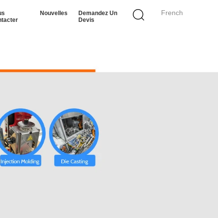
French
us
Nouvelles
Demandez Un
tacter
Devis