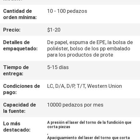
FÁBRICA
Cantidad de
10 - 100 pedazos
orden mínima:
CONTROL
Precio:
$1-20
DE
Detalles de
De papel, espuma de EPE, la bolsa de
CALIDAD
empaquetado:
poliéster, bolso de los pp embalado
para los productos de prote
CONTACTA
Tiempo de
5-15 días
entrega:
CON
Condiciones de
LC, D/A, D/P, T/T, Western Union
NOSOTROS
pago:
Capacidad de
10000 pedazos por mes
NOTICIAS
la fuente:
Lo más
A presión el laser del torno de la fundición que
SOLICITAR
corta piezas
destacado:
,
UNA
Apaciguamiento del laser del torno que corta