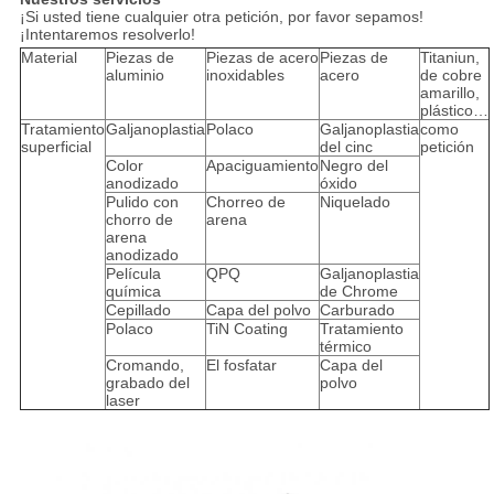
¡Si usted tiene cualquier otra petición, por favor sepamos!
¡Intentaremos resolverlo!
Material
Piezas de
Piezas de acero
Piezas de
Titaniun,
aluminio
inoxidables
acero
de cobre
amarillo,
plástico…
Tratamiento
Galjanoplastia
Polaco
Galjanoplastia
como
superficial
del cinc
petición
Color
Apaciguamiento
Negro del
anodizado
óxido
Pulido con
Chorreo de
Niquelado
chorro de
arena
arena
anodizado
Película
QPQ
Galjanoplastia
química
de Chrome
Cepillado
Capa del polvo
Carburado
Polaco
TiN Coating
Tratamiento
térmico
Cromando,
El fosfatar
Capa del
grabado del
polvo
laser