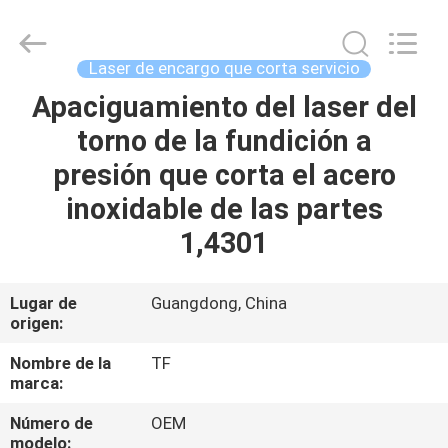
-
2026
Shenzhen
Tuofa
Technology
Laser de encargo que corta servicio
Co.,
Ltd..
All
Apaciguamiento del laser del
EN
Rights
Reserved.
torno de la fundición a
CASA.
presión que corta el acero
PRODUCTOS
inoxidable de las partes
1,4301
SOBRE
NOSOTROS
Lugar de
Guangdong, China
origen:
RECORRIDO
Nombre de la
TF
marca:
POR
Número de
OEM
LA
modelo: