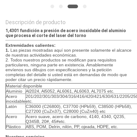
Descripción de producto
1,4301 fundición a presión de acero inoxidable del aluminio
que procesa el corte del laser del torno
Extremidades calientes:
1.
Las piezas mostradas aquí son presente solamente el alcance
de nuestras actividades económicas.
2. Todos nuestros productos se modifican para requisitos
particulares, ninguna parte en existencia. Amablemente
envíenos sus dibujos con especificaciones y la petición
completas del detalle si usted está en demandas de modo que
poder citar un precio rápidamente.
Material disponible
Aluminio
Al2024, Al5052, AL6061, AL6063, AL7075 etc.
Acero
201/202/301/303/304/316/416/420/421/630/631/2205/25
inoxidable
etc.
Latón
C36000 (C26800), C37700 (HPb59), C38500 (HPb58),
C27200 (CuZn37), C28000 (CuZn40) etc
Acero
Acero suave, acero de carbono, 4140, 4340, Q235,
Q345B, 20#, 45#etc.
Plástico
ABS, POM, Delrin, nilón, PP, ojeada, HDPE, etc.
Nuestros servicios