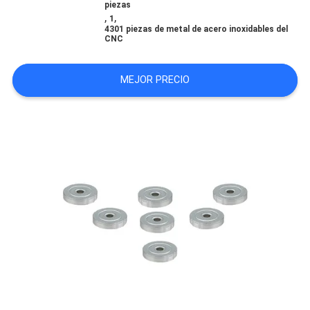
piezas
CITA
,
,
1
4301 piezas de metal de acero inoxidables del
CNC
MAPA
MEJOR PRECIO
DEL
SITIO
POLÍTICA
DE
PRIVACIDAD