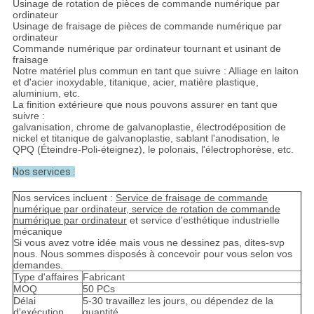
Usinage de rotation de pièces de commande numérique par
ordinateur
Usinage de fraisage de pièces de commande numérique par
ordinateur
Commande numérique par ordinateur tournant et usinant de
fraisage
Notre matériel plus commun en tant que suivre : Alliage en laiton
et d'acier inoxydable, titanique, acier, matière plastique,
aluminium, etc.
La finition extérieure que nous pouvons assurer en tant que
suivre :
galvanisation, chrome de galvanoplastie, électrodéposition de
nickel et titanique de galvanoplastie, sablant l'anodisation, le
QPQ (Éteindre-Poli-éteignez), le polonais, l'électrophorèse, etc.
Nos services :
Nos services incluent :
Service de fraisage de commande
numérique par ordinateur, service de rotation de commande
numérique par ordinateur
et service d'esthétique industrielle
mécanique
Si vous avez votre idée mais vous ne dessinez pas, dites-svp
nous. Nous sommes disposés à concevoir pour vous selon vos
demandes.
Type d'affaires
Fabricant
MOQ
50 PCs
Délai
5-30 travaillez les jours, ou dépendez de la
d'exécution
quantité