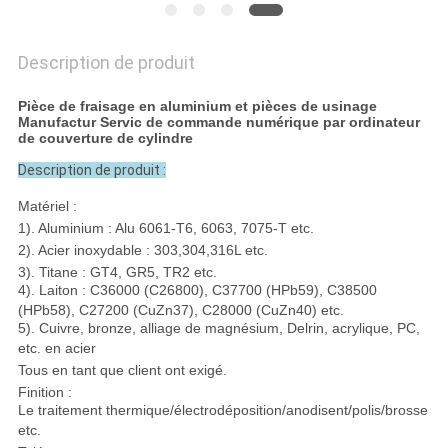
Description de produit
Pièce de fraisage en aluminium et pièces de usinage
Manufactur Servic de commande numérique par ordinateur
de couverture de cylindre
Description de produit :
Matériel :
1). Aluminium : Alu 6061-T6, 6063, 7075-T etc.
2). Acier inoxydable : 303,304,316L etc.
3). Titane : GT4, GR5, TR2 etc.
4). Laiton : C36000 (C26800), C37700 (HPb59), C38500
(HPb58), C27200 (CuZn37), C28000 (CuZn40) etc.
5). Cuivre, bronze, alliage de magnésium, Delrin, acrylique, PC,
etc. en acier
Tous en tant que client ont exigé.
Finition :
Le traitement thermique/électrodéposition/anodisent/polis/brosse
etc.