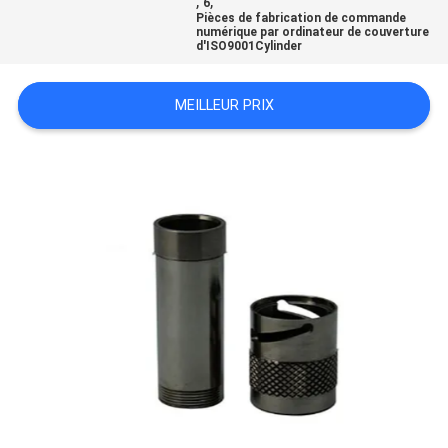
,
,
6
Pièces de fabrication de commande
DEMANDEZ
numérique par ordinateur de couverture
d'ISO9001Cylinder
UN
DEVIS
MEILLEUR PRIX
PLAN
DU
SITE
POLITIQUE
DE
CONFIDENTIALITÉ