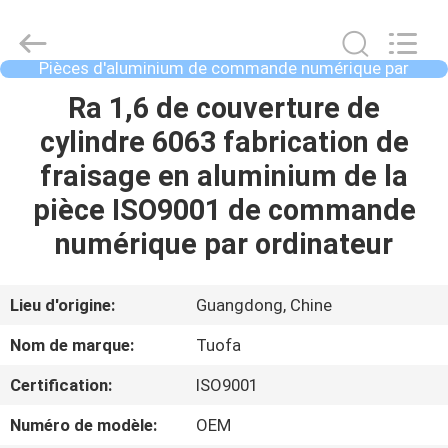
2021
-
2026
Shenzhen
Tuofa
Pièces d'aluminium de commande numérique par
Technology
ordinateur
Co.,
Ltd..
À
Ra 1,6 de couverture de
All
Rights
LA
cylindre 6063 fabrication de
Reserved.
MAISON
fraisage en aluminium de la
pièce ISO9001 de commande
PRODUITS
numérique par ordinateur
À
Lieu d'origine:
Guangdong, Chine
PROPOS
Nom de marque:
Tuofa
DE
Certification:
ISO9001
NOUS
Numéro de modèle:
OEM