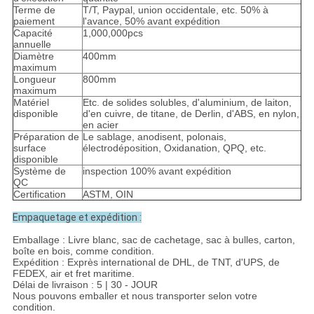
Terme de
T/T, Paypal, union occidentale, etc. 50% à
paiement
l'avance, 50% avant expédition
Capacité
1,000,000pcs
annuelle
Diamètre
400mm
maximum
Longueur
800mm
maximum
Matériel
Etc. de solides solubles, d'aluminium, de laiton,
disponible
d'en cuivre, de titane, de Derlin, d'ABS, en nylon,
en acier
Préparation de
Le sablage, anodisent, polonais,
surface
électrodéposition, Oxidanation, QPQ, etc.
disponible
Système de
inspection 100% avant expédition
QC
Certification
ASTM, OIN
Empaquetage et expédition :
Emballage : Livre blanc, sac de cachetage, sac à bulles, carton,
boîte en bois, comme condition.
Expédition : Exprès international de DHL, de TNT, d'UPS, de
FEDEX, air et fret maritime.
Délai de livraison : 5 | 30 - JOUR
Nous pouvons emballer et nous transporter selon votre
condition.