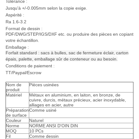
Tolérance :
Jusqu'à +/-0.005mm selon la copie exige.
Aspérité :
Ra 1.6-3.2
Format de dessin :
PDF/DWG/STEP/IGS/DXF etc. ou produire des pièces en copiant
votre échantillon.
Emballage :
Forfait standard : sacs à bulles, sac de fermeture éclair, carton
épais, palette, emballage sûr de conteneur ou au besoin.
Conditions de paiement :
TT/Paypal/Escrow
Nom de
Pièces usinées
produit
Matériel
Métaux en aluminium, en laiton, en bronze, de
cuivre, durcis, métaux précieux, acier inoxydable,
alliages en acier, autre
Préparation
Comme usiné
de surface
Couleur
Naturel
Norme
NORME ANSI D'OIN DIN
MOQ
10 PCs
Fil
Comme dessin