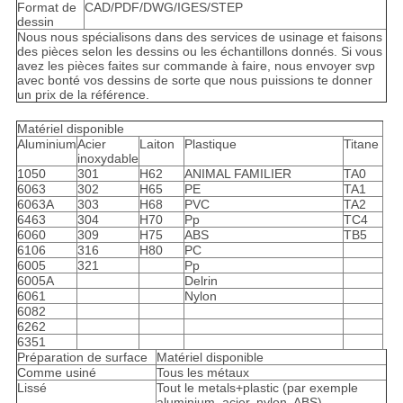
Format de
CAD/PDF/DWG/IGES/STEP
dessin
Nous nous spécialisons dans des services de usinage et faisons
des pièces selon les dessins ou les échantillons donnés. Si vous
avez les pièces faites sur commande à faire, nous envoyer svp
avec bonté vos dessins de sorte que nous puissions te donner
un prix de la référence.
Matériel disponible
Aluminium
Acier
Laiton
Plastique
Titane
inoxydable
1050
301
H62
ANIMAL FAMILIER
TA0
6063
302
H65
PE
TA1
6063A
303
H68
PVC
TA2
6463
304
H70
Pp
TC4
6060
309
H75
ABS
TB5
6106
316
H80
PC
6005
321
Pp
6005A
Delrin
6061
Nylon
6082
6262
6351
Préparation de surface
Matériel disponible
Comme usiné
Tous les métaux
Lissé
Tout le metals+plastic (par exemple
aluminium, acier, nylon, ABS)