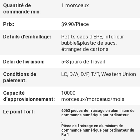
VISITE
Quantité de
1 morceaux
commande min:
DE
Prix:
$9.90/Piece
L'USINE
Détails d'emballage:
Petits sacs d'EPE, intérieur
bubble&plastic de sacs,
CONTRÔLE
étranger de cartons
DE
Délai de livraison:
5-8 jours de travail
LA
Conditions de
LC, D/A, D/P, T/T, Western Union
QUALITÉ
paiement:
Capacité
10000
NOUS
d'approvisionnement:
morceaux/morceaux/mois
CONTACTER
Le point fort:
6063 pièces de fraisage en aluminium de
commande numérique par ordinateur
,
Pièce de fraisage en aluminium de
NOUVELLES
commande numérique par ordinateur du
Ra 1