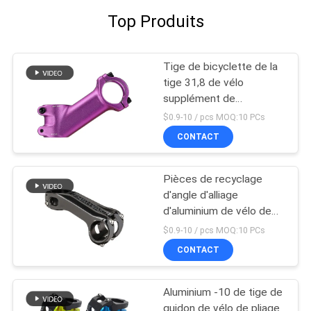
Top Produits
Tige de bicyclette de la
tige 31,8 de vélo
supplément de
canalisation verticale de
$0.9-10 / pcs MOQ:10 PCs
guidon de 35 degrés
CONTACT
Pièces de recyclage
d'angle d'alliage
d'aluminium de vélo de
guidon de bicyclette
$0.9-10 / pcs MOQ:10 PCs
réglable de tige
CONTACT
Aluminium -10 de tige de
guidon de vélo de pliage