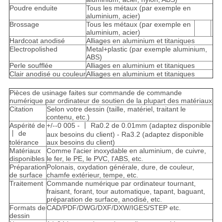
Poudre enduite
Tous les métaux (par exemple en
aluminium, acier)
Brossage
Tous les métaux (par exemple en
aluminium, acier)
Hardcoat anodisé
Alliages en aluminium et titaniques
Electropolished
Metal+plastic (par exemple aluminium,
ABS)
Perle soufflée
Alliages en aluminium et titaniques
Clair anodisé ou couleur
Alliages en aluminium et titaniques
Pièces de usinage faites sur commande de commande
numérique par ordinateur de soutien de la plupart des matériaux
Citation
Selon votre dessin (taille, matériel, traitant le
contenu, etc.)
Aspérité de
+/--0 005 - 丨 Ra0.2 de 0.01mm (adaptez disponible
丨 de
aux besoins du client) - Ra3.2 (adaptez disponible
tolérance
aux besoins du client)
Matériaux
Comme l'acier inoxydable en aluminium, de cuivre,
disponibles
le fer, le PE, le PVC, l'ABS, etc.
Préparation
Polonais, oxydation générale, dure, de couleur,
de surface
chamfe extérieur, tempe, etc.
Traitement
Commande numérique par ordinateur tournant,
fraisant, forant, tour automatique, tapant, baguant,
préparation de surface, anodisé, etc.
Formats de
CAD/PDF/DWG/DXF/DXW/IGES/STEP etc.
dessin