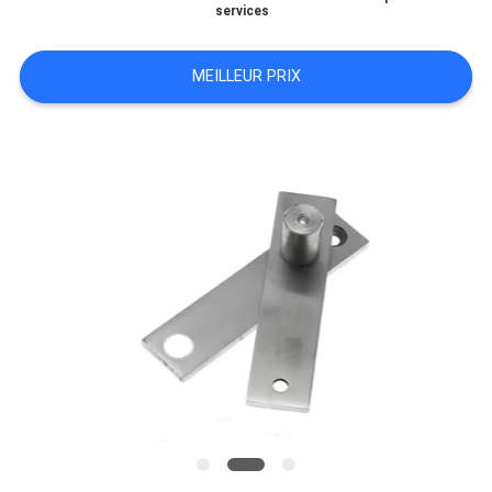
services
DEMANDEZ
UN
MEILLEUR PRIX
DEVIS
PLAN
DU
SITE
POLITIQUE
DE
CONFIDENTIALITÉ