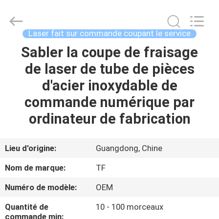
2021
-
2026
Shenzhen
Tuofa
Laser fait sur commande coupant le service
Technology
Co.,
Ltd..
Sabler la coupe de fraisage
À
All
Rights
de laser de tube de pièces
LA
Reserved.
d'acier inoxydable de
MAISON
commande numérique par
PRODUITS
ordinateur de fabrication
À
Lieu d'origine:
Guangdong, Chine
PROPOS
Nom de marque:
TF
DE
Numéro de modèle:
OEM
NOUS
Quantité de
10 - 100 morceaux
commande min: