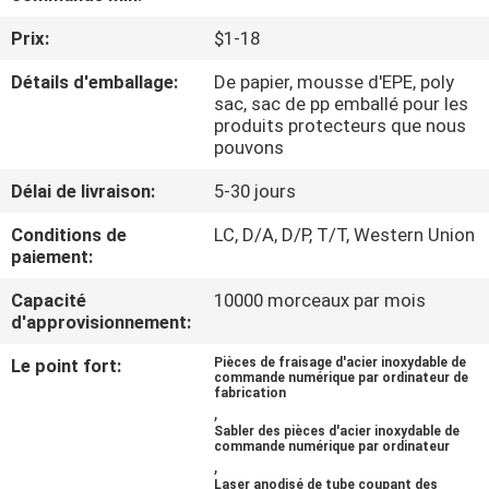
VISITE
Prix:
$1-18
DE
Détails d'emballage:
De papier, mousse d'EPE, poly
L'USINE
sac, sac de pp emballé pour les
produits protecteurs que nous
pouvons
CONTRÔLE
Délai de livraison:
5-30 jours
DE
LA
Conditions de
LC, D/A, D/P, T/T, Western Union
paiement:
QUALITÉ
Capacité
10000 morceaux par mois
d'approvisionnement:
NOUS
Le point fort:
Pièces de fraisage d'acier inoxydable de
CONTACTER
commande numérique par ordinateur de
fabrication
,
Sabler des pièces d'acier inoxydable de
NOUVELLES
commande numérique par ordinateur
,
Laser anodisé de tube coupant des