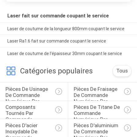
Laser fait sur commande coupant le service
Laser de coutume de la longueur 800mm coupant le service
Laser Ra1.6 fait sur commande coupant le service
Laser de coutume de l'épaisseur 30mm coupant le service
Catégories populaires
Tous
Pièces De Usinage 
Pièces De Fraisage 
De Commande 
De Commande 
Numérique Par 
Numérique Par 
Composants 
Pièces De Titane De 
Ordinateur
Ordinateur
Tournés Par 
Commande 
Commande 
Numérique Par 
Pièces D'acier 
Pièces D'aluminium 
Numérique Par 
Ordinateur
Inoxydable De 
De Commande 
Ordinateur