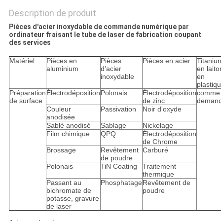
Description de produit
Pièces d'acier inoxydable de commande numérique par
ordinateur fraisant le tube de laser de fabrication coupant
des services
Matériel
Pièces en
Pièces
Pièces en acier
Titaniun
aluminium
d'acier
en laito
inoxydable
en
plasti
Préparation
Électrodéposition
Polonais
Électrodéposition
comme
de surface
de zinc
deman
Couleur
Passivation
Noir d'oxyde
anodisée
Sablé anodisé
Sablage
Nickelage
Film chimique
QPQ
Électrodéposition
de Chrome
Brossage
Revêtement
Carburé
de poudre
Polonais
TiN Coating
Traitement
thermique
Passant au
Phosphatage
Revêtement de
bichromate de
poudre
potasse, gravure
de laser