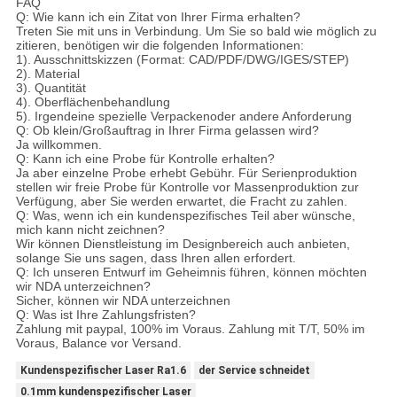
FAQ
Q: Wie kann ich ein Zitat von Ihrer Firma erhalten?
Treten Sie mit uns in Verbindung. Um Sie so bald wie möglich zu
zitieren, benötigen wir die folgenden Informationen:
1). Ausschnittskizzen (Format: CAD/PDF/DWG/IGES/STEP)
2). Material
3). Quantität
4). Oberflächenbehandlung
5). Irgendeine spezielle Verpackenoder andere Anforderung
Q: Ob klein/Großauftrag in Ihrer Firma gelassen wird?
Ja willkommen.
Q: Kann ich eine Probe für Kontrolle erhalten?
Ja aber einzelne Probe erhebt Gebühr. Für Serienproduktion
stellen wir freie Probe für Kontrolle vor Massenproduktion zur
Verfügung, aber Sie werden erwartet, die Fracht zu zahlen.
Q: Was, wenn ich ein kundenspezifisches Teil aber wünsche,
mich kann nicht zeichnen?
Wir können Dienstleistung im Designbereich auch anbieten,
solange Sie uns sagen, dass Ihren allen erfordert.
Q: Ich unseren Entwurf im Geheimnis führen, können möchten
wir NDA unterzeichnen?
Sicher, können wir NDA unterzeichnen
Q: Was ist Ihre Zahlungsfristen?
Zahlung mit paypal, 100% im Voraus. Zahlung mit T/T, 50% im
Voraus, Balance vor Versand.
Kundenspezifischer Laser Ra1.6
der Service schneidet
0.1mm kundenspezifischer Laser