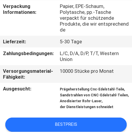
Verpackung
Papier, EPE-Schaum,
KONTAKT
Informationen:
Polytasche, pp.-Tasche
verpackt für schützende
MIT
Produkte, die wir entsprechend
de
UNS
Lieferzeit:
5-30 Tage
NEUIGKEITEN
Zahlungsbedingungen:
L/C, D/A, D/P, T/T, Western
Union
BITTE
Versorgungsmaterial-
10000 Stücke pro Monat
Fähigkeit:
UM
Ausgesucht:
,
EIN
Prägeherstellung Cnc-Edelstahl-Teile
,
Sandstrahlen von CNC-Edelstahl-Teilen
ANGEBOT
,
Anodisierter Rohr-Laser
der Dienstleistungen schneidet
SITEMAP
BESTPREIS