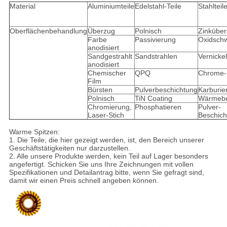
Material
Aluminiumteile
Edelstahl-Teile
Stahlteil
Oberflächenbehandlung
Überzug
Polnisch
Zinkübe
Farbe
Passivierung
Oxidsch
anodisiert
Sandgestrahlt
Sandstrahlen
Vernicke
anodisiert
Chemischer
QPQ
Chrome-
Film
Bürsten
Pulverbeschichtung
Karburier
Polnisch
TiN Coating
Wärmebe
Chromierung,
Phosphatieren
Pulver-
Laser-Stich
Beschich
Warme Spitzen:
1. Die Teile, die hier gezeigt werden, ist, den Bereich unserer
Geschäftstätigkeiten nur darzustellen.
2. Alle unsere Produkte werden, kein Teil auf Lager besonders
angefertigt. Schicken Sie uns Ihre Zeichnungen mit vollen
Spezifikationen und Detailantrag bitte, wenn Sie gefragt sind,
damit wir einen Preis schnell angeben können.