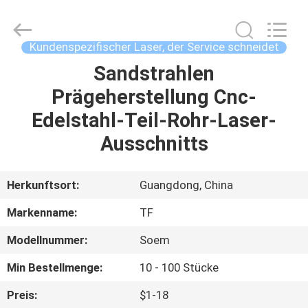
Tuofa
Technology
Co.,
Ltd..
All
Kundenspezifischer Laser, der Service schneidet
Rights
Reserved.
Sandstrahlen
ZU
Prägeherstellung Cnc-
HAUSE
Edelstahl-Teil-Rohr-Laser-
PRODUKTE
Ausschnitts
ÜBER
Herkunftsort:
Guangdong, China
UNS
Markenname:
TF
Modellnummer:
Soem
WERKSBESICHTIGUNG
Min Bestellmenge:
10 - 100 Stücke
QUALITÄTSKONTROLLE
Preis:
$1-18