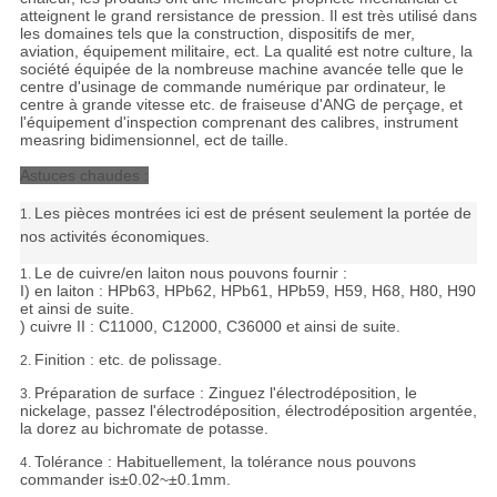
atteignent le grand rersistance de pression. Il est très utilisé dans
les domaines tels que la construction, dispositifs de mer,
aviation, équipement militaire, ect. La qualité est notre culture, la
société équipée de la nombreuse machine avancée telle que le
centre d'usinage de commande numérique par ordinateur, le
centre à grande vitesse etc. de fraiseuse d'ANG de perçage, et
l'équipement d'inspection comprenant des calibres, instrument
measring bidimensionnel, ect de taille.
Astuces chaudes :
Les pièces montrées ici est de présent seulement la portée de
1.
nos activités économiques.
Le de cuivre/en laiton nous pouvons fournir :
1.
I) en laiton : HPb63, HPb62, HPb61, HPb59, H59, H68, H80, H90
et ainsi de suite.
) cuivre II : C11000, C12000, C36000 et ainsi de suite.
Finition : etc. de polissage.
2.
Préparation de surface : Zinguez l'électrodéposition, le
3.
nickelage, passez l'électrodéposition, électrodéposition argentée,
la dorez au bichromate de potasse.
Tolérance :
Habituellement, la tolérance nous pouvons
4.
commander is±0.02~±0.1mm.