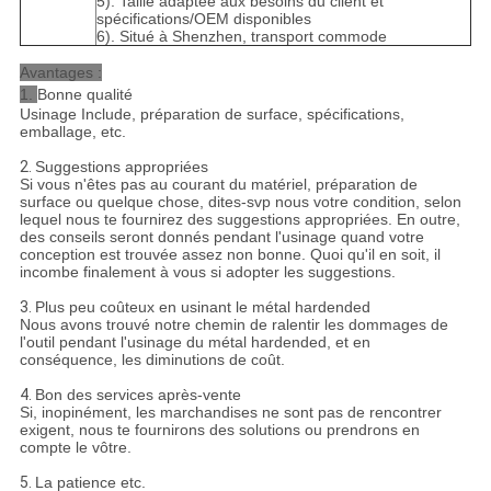
5). Taille adaptée aux besoins du client et
spécifications/OEM disponibles
6). Situé à Shenzhen, transport commode
Avantages :
1.
Bonne qualité
Usinage Include, préparation de surface, spécifications,
emballage, etc.
2.
Suggestions appropriées
Si vous n'êtes pas au courant du matériel, préparation de
surface ou quelque chose, dites-svp nous votre condition, selon
lequel nous te fournirez des suggestions appropriées. En outre,
des conseils seront donnés pendant l'usinage quand votre
conception est trouvée assez non bonne. Quoi qu'il en soit, il
incombe finalement à vous si adopter les suggestions.
3.
Plus peu coûteux en usinant le métal hardended
Nous avons trouvé notre chemin de ralentir les dommages de
l'outil pendant l'usinage du métal hardended, et en
conséquence, les diminutions de coût.
4.
Bon des services après-vente
Si, inopinément, les marchandises ne sont pas de rencontrer
exigent, nous te fournirons des solutions ou prendrons en
compte le vôtre.
5.
La patience etc.