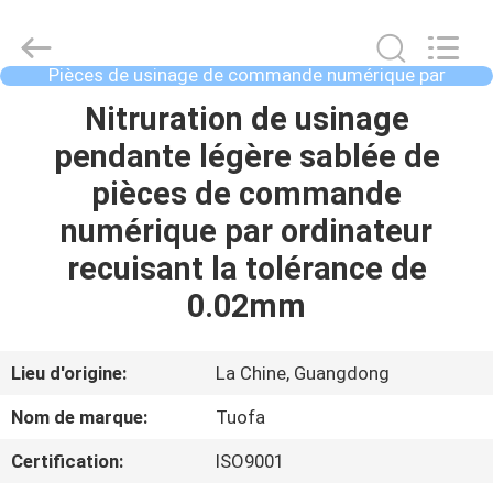
2021
-
2026
Shenzhen
Tuofa
Pièces de usinage de commande numérique par
Technology
ordinateur
Co.,
Ltd..
À
Nitruration de usinage
All
Rights
LA
pendante légère sablée de
Reserved.
MAISON
pièces de commande
numérique par ordinateur
PRODUITS
recuisant la tolérance de
0.02mm
À
PROPOS
Lieu d'origine:
La Chine, Guangdong
DE
Nom de marque:
Tuofa
NOUS
Certification:
ISO9001