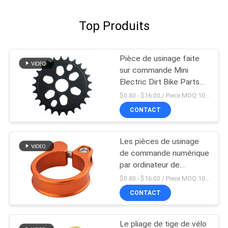
Top Produits
Pièce de usinage faite
sur commande Mini
Electric Dirt Bike Parts
de commande numérique
$0.80 - $16.00 / Piece MOQ:10 morceaux
par ordinateur d'OEM
CONTACT
Les pièces de usinage
de commande numérique
par ordinateur de
précision font du vélo 5 x
$0.80 - $16.00 / Piece MOQ:10 morceaux
4 pouces de bride de
CONTACT
Seatpost
Le pliage de tige de vélo