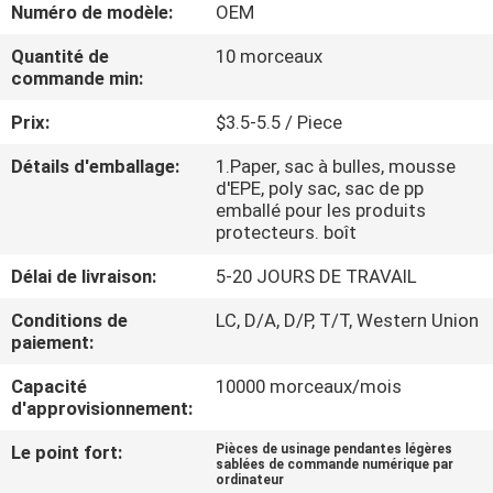
Numéro de modèle:
OEM
VISITE
DE
Quantité de
10 morceaux
commande min:
L'USINE
Prix:
$3.5-5.5 / Piece
CONTRÔLE
Détails d'emballage:
1.Paper, sac à bulles, mousse
d'EPE, poly sac, sac de pp
DE
emballé pour les produits
protecteurs. boît
LA
QUALITÉ
Délai de livraison:
5-20 JOURS DE TRAVAIL
Conditions de
LC, D/A, D/P, T/T, Western Union
paiement:
NOUS
CONTACTER
Capacité
10000 morceaux/mois
d'approvisionnement:
NOUVELLES
Le point fort:
Pièces de usinage pendantes légères
sablées de commande numérique par
ordinateur