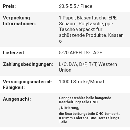
Preis:
$3.5-5.5 / Piece
KONTAKT
Verpackung
1.Paper, Blasentasche, EPE-
MIT
Informationen:
Schaum, Polytasche, pp.-
Tasche verpackt für
UNS
schützende Produkte. Kästen
o
NEUIGKEITEN
Lieferzeit:
5-20 ARBEITS-TAGE
Zahlungsbedingungen:
L/C, D/A, D/P, T/T, Western
BITTE
Union
UM
Versorgungsmaterial-
10000 Stücke/Monat
Fähigkeit:
EIN
ANGEBOT
Ausgesucht:
Sandgestrahlte helle hängende
Bearbeitungsteile CNC
,
,
Nitrierung
,
die Bearbeitungsteile CNC tempert
SITEMAP
0.02mm Toleranz Cnc-Herstellungs-
Teile