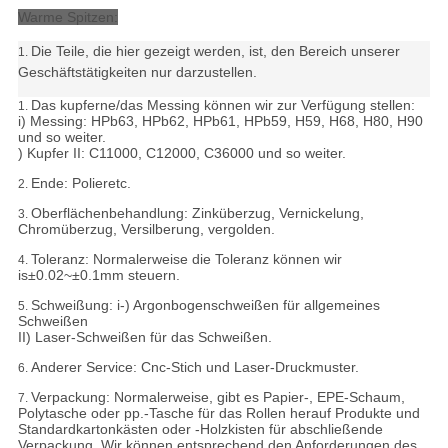
Warme Spitzen:
Die Teile, die hier gezeigt werden, ist, den Bereich unserer
1.
Geschäftstätigkeiten nur darzustellen.
Das kupferne/das Messing können wir zur Verfügung stellen:
1.
i) Messing: HPb63, HPb62, HPb61, HPb59, H59, H68, H80, H90
und so weiter.
) Kupfer II: C11000, C12000, C36000 und so weiter.
Ende: Polieretc.
2.
Oberflächenbehandlung: Zinküberzug, Vernickelung,
3.
Chromüberzug, Versilberung, vergolden.
Toleranz:
Normalerweise die Toleranz können wir
4.
is±0.02~±0.1mm steuern.
Schweißung: i-) Argonbogenschweißen für allgemeines
5.
Schweißen
II) Laser-Schweißen für das Schweißen.
Anderer Service: Cnc-Stich und Laser-Druckmuster.
6.
Verpackung:
Normalerweise, gibt es Papier-, EPE-Schaum,
7.
Polytasche oder pp.-Tasche für das Rollen herauf Produkte und
Standardkartonkästen oder -Holzkisten für abschließende
Verpackung. Wir können entsprechend den Anforderungen des