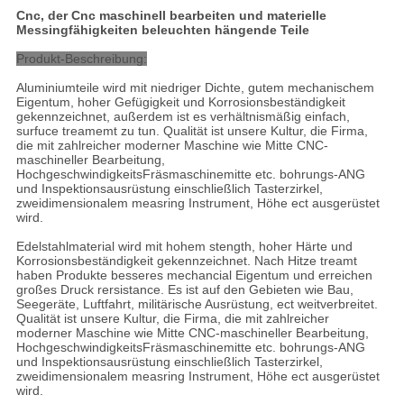
Cnc, der Cnc maschinell bearbeiten und materielle
Messingfähigkeiten beleuchten hängende Teile
Produkt-Beschreibung:
Aluminiumteile wird mit niedriger Dichte, gutem mechanischem
Eigentum, hoher Gefügigkeit und Korrosionsbeständigkeit
gekennzeichnet, außerdem ist es verhältnismäßig einfach,
surfuce treamemt zu tun. Qualität ist unsere Kultur, die Firma,
die mit zahlreicher moderner Maschine wie Mitte CNC-
maschineller Bearbeitung,
HochgeschwindigkeitsFräsmaschinemitte etc. bohrungs-ANG
und Inspektionsausrüstung einschließlich Tasterzirkel,
zweidimensionalem measring Instrument, Höhe ect ausgerüstet
wird.
Edelstahlmaterial wird mit hohem stength, hoher Härte und
Korrosionsbeständigkeit gekennzeichnet. Nach Hitze treamt
haben Produkte besseres mechancial Eigentum und erreichen
großes Druck rersistance. Es ist auf den Gebieten wie Bau,
Seegeräte, Luftfahrt, militärische Ausrüstung, ect weitverbreitet.
Qualität ist unsere Kultur, die Firma, die mit zahlreicher
moderner Maschine wie Mitte CNC-maschineller Bearbeitung,
HochgeschwindigkeitsFräsmaschinemitte etc. bohrungs-ANG
und Inspektionsausrüstung einschließlich Tasterzirkel,
zweidimensionalem measring Instrument, Höhe ect ausgerüstet
wird.