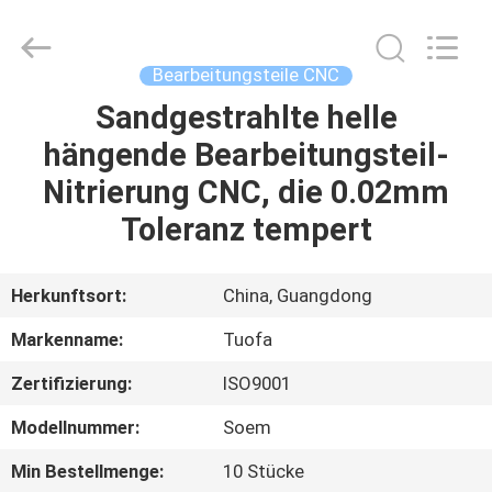
Tuofa
Technology
Co.,
Ltd..
All
Bearbeitungsteile CNC
Rights
Reserved.
Sandgestrahlte helle
ZU
hängende Bearbeitungsteil-
HAUSE
Nitrierung CNC, die 0.02mm
PRODUKTE
Toleranz tempert
ÜBER
Herkunftsort:
China, Guangdong
UNS
Markenname:
Tuofa
Zertifizierung:
ISO9001
WERKSBESICHTIGUNG
Modellnummer:
Soem
QUALITÄTSKONTROLLE
Min Bestellmenge:
10 Stücke