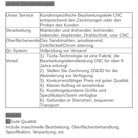
Unsere Dienstleistungen:
Unser Service
Kundenspezifische Bearbeitungsteile CNC
entsprechend den Zeichnungen oder den
Proben des Kunden
Verarbeitung
Mahlender und drehender, bohrender,
reibender, klopfender, Drahtschnitt, usw. CNC
Oberflächenende
Das Sandstrahlen, anodisierend,
Zink/Nickel/Chrom überzog
Qc-System
Vollprüfung vor Versand
1). Tuofa-Technologie ist eine Fabrik, die
Vorteil
Bearbeitungsdienstleistung CNC für über 8
Jahre erbringt
2). Stellen Sie Zeichnung 2D&3D für die
Abänderung zur Verfügung
3). Konkurrenzfähiger Preis mit guter Qualität
4). Kleiner Auftrag ist annehmbar
5). Kundengebundene Größe und
Spezifikation/Soem verfügbar
6). Gefunden in Shenzhen, bequemer
Transport
Vorteile:
1.
Gute Qualität
Include maschinelle Bearbeitung, Oberflächenbehandlung,
Spezifikation, Verpackung, etc.