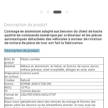
Description de produit
L'usinage en aluminium adapté aux besoins du client de haute
qualité de commande numérique par ordinateur et les pièces
automatiques détachées des véhicules à moteur de rotation
de voiture de pièce de tour ont fait la fabrication
Description de produit :
Nom de
Pièces usinées
produit
Matériel
Métaux en aluminium, en laiton, en bronze, de cuivre, durcis,
métaux précieux, acier inoxydable, alliages en acier, autre
Préparation
Comme usiné
de surface
Couleur
Naturel
Norme
NORME ANSI D'OIN DIN
MOQ
10 PCs
Fil
Comme dessin
Format de
CAD/PDF/DWG/IGES/STEP
dessin
Nous nous spécialisons dans des services de usinage et faisons des
pièces selon les dessins ou les échantillons donnés. Si vous avez les