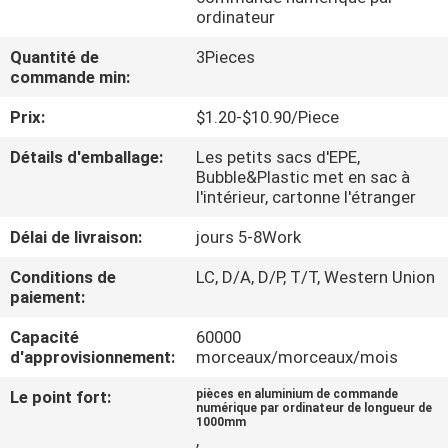
VISITE
ordinateur
DE
Quantité de
3Pieces
commande min:
L'USINE
Prix:
$1.20-$10.90/Piece
CONTRÔLE
Détails d'emballage:
Les petits sacs d'EPE,
Bubble&Plastic met en sac à
DE
l'intérieur, cartonne l'étranger
LA
Délai de livraison:
jours 5-8Work
QUALITÉ
Conditions de
LC, D/A, D/P, T/T, Western Union
paiement:
NOUS
Capacité
60000
CONTACTER
d'approvisionnement:
morceaux/morceaux/mois
Le point fort:
pièces en aluminium de commande
NOUVELLES
numérique par ordinateur de longueur de
1000mm
,