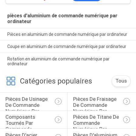
pièces d'aluminium de commande numérique par
ordinateur
Pièces en aluminium de commande numérique par ordinateur
Coupe en aluminium de commande numérique par ordinateur
Rotation en aluminium de commande numérique par
ordinateur
Catégories populaires
Tous
Pièces De Usinage 
Pièces De Fraisage 
De Commande 
De Commande 
Numérique Par 
Numérique Par 
Composants 
Pièces De Titane De 
Ordinateur
Ordinateur
Tournés Par 
Commande 
Commande 
Numérique Par 
Pièces D'acier 
Pièces D'aluminium 
Numérique Par 
Ordinateur