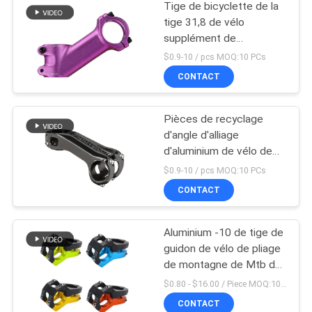
Tige de bicyclette de la
tige 31,8 de vélo
supplément de
canalisation verticale de
$0.9-10 / pcs MOQ:10 PCs
guidon de 35 degrés
CONTACT
Pièces de recyclage
d'angle d'alliage
d'aluminium de vélo de
guidon de bicyclette
$0.9-10 / pcs MOQ:10 PCs
réglable de tige
CONTACT
Aluminium -10 de tige de
guidon de vélo de pliage
de montagne de Mtb de
route d'Aliminum
$0.80 - $16.00 / Piece MOQ:10 morceaux
CONTACT