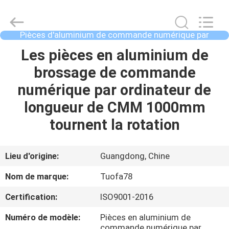
2021
-
2026
Shenzhen
Tuofa
Pièces d'aluminium de commande numérique par
Technology
ordinateur
Co.,
Ltd..
À
Les pièces en aluminium de
All
Rights
LA
brossage de commande
Reserved.
MAISON
numérique par ordinateur de
longueur de CMM 1000mm
PRODUITS
tournent la rotation
À
Lieu d'origine:
Guangdong, Chine
PROPOS
Nom de marque:
Tuofa78
DE
Certification:
ISO9001-2016
NOUS
Numéro de modèle:
Pièces en aluminium de
commande numérique par