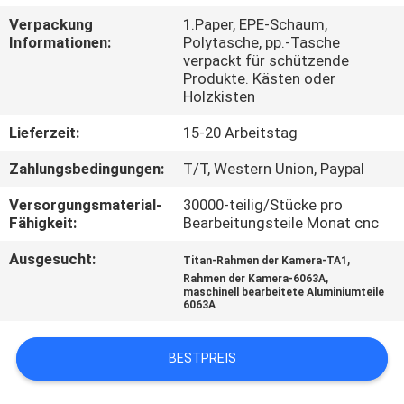
Verpackung
1.Paper, EPE-Schaum,
KONTAKT
Informationen:
Polytasche, pp.-Tasche
verpackt für schützende
MIT
Produkte. Kästen oder
UNS
Holzkisten
Lieferzeit:
15-20 Arbeitstag
NEUIGKEITEN
Zahlungsbedingungen:
T/T, Western Union, Paypal
Versorgungsmaterial-
30000-teilig/Stücke pro
BITTE
Fähigkeit:
Bearbeitungsteile Monat cnc
UM
Ausgesucht:
,
Titan-Rahmen der Kamera-TA1
EIN
,
Rahmen der Kamera-6063A
maschinell bearbeitete Aluminiumteile
ANGEBOT
6063A
BESTPREIS
SITEMAP