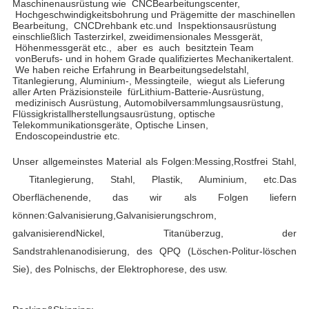
Maschinenausrüstung wie
CNC
Bearbeitungscente
r
,
Hochgeschwindigkeitsbohrung und Prägemitte der maschinellen 
Bearbeitung,
CNC
Drehbank etc.
und
Inspektionsausrüstung 
einschließlich Tasterzirkel, zweidimensionales Messgerät,
Höhenmessgerät etc.
,
aber
es
auch
besitzt
ein Team
von
Berufs- und in hohem Grade qualifiziertes Mechanikertalent.
W
e haben reiche Erfahrung in Bearbeitungsedelstahl, 
Titanlegierung,
Aluminium-, Messingteile,
wie
gut als Lieferung 
aller Arten Präzisionsteile
für
Lithium-Batterie-Ausrüstung,
medizinisch
Ausrüstung,
Automobilversammlungsausrüstung, 
Flüssigkristallherstellungsausrüstung,
optische 
Telekommunikationsgeräte,
Optische Linsen,
Endoscopeindustrie etc.
Unser allgemeinstes Material als Folgen:
Messing,
Rostfrei
Stahl,
Titanlegierung,
Stahl,
Plastik
, Aluminium, etc.
Das 
Oberflächenende, das wir als Folgen liefern 
können:
Galvanisierung,
Galvanisierungschrom, 
galvanisierend
Nickel,
Titanüberzug,
der 
Sandstrahlenanodisierung, des QPQ (Löschen-Politur-löschen 
Sie), des Polnischs, der Elektrophorese, des usw.