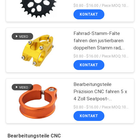
Soem Cnc
$0.80 - $16.00 / Piece MOQ:10 Stücke
KONTAKT
Fahrrad-Stamm-Falte
fahren den justierbaren
doppelten Stamm rad,
der in China hergestellt
$0.80 - $16.00 / Piece MOQ:10 Stücke
wird
KONTAKT
Bearbeitungsteile
Präzision CNC fahren 5 x
4 Zoll Seatpost-
Klammern-rad
$0.80 - $16.00 / Piece MOQ:10 Stücke
KONTAKT
Bearbeitungsteile CNC