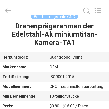
Tuofa
Technology
Co.,
Ltd..
All
Bearbeitungsteile CNC
Rights
Reserved.
Drehenprägerahmen der
ZU
Edelstahl-Aluminiumtitan-
HAUSE
Kamera-TA1
PRODUKTE
Herkunftsort:
Guangdong, China
ÜBER
Markenname:
OEM
UNS
Zertifizierung:
ISO9001:2015
Modellnummer:
CNC maschinelle Bearbeitung
WERKSBESICHTIGUNG
Min Bestellmenge:
10-teilig/Stücke
QUALITÄTSKONTROLLE
Preis:
$0.80 - $16.00 / Piece