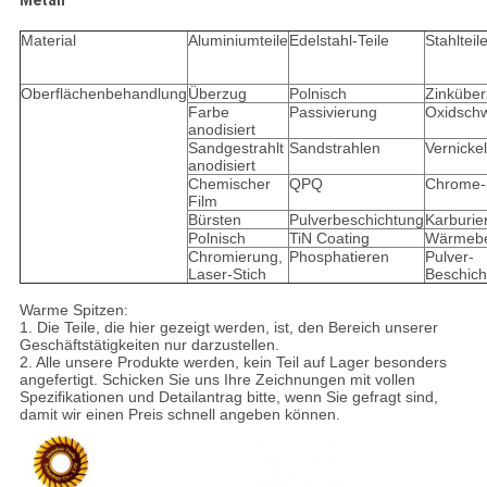
Metall
Material
Aluminiumteile
Edelstahl-Teile
Stahlteil
Oberflächenbehandlung
Überzug
Polnisch
Zinkübe
Farbe
Passivierung
Oxidsch
anodisiert
Sandgestrahlt
Sandstrahlen
Vernicke
anodisiert
Chemischer
QPQ
Chrome-
Film
Bürsten
Pulverbeschichtung
Karburier
Polnisch
TiN Coating
Wärmebe
Chromierung,
Phosphatieren
Pulver-
Laser-Stich
Beschich
Warme Spitzen:
1. Die Teile, die hier gezeigt werden, ist, den Bereich unserer
Geschäftstätigkeiten nur darzustellen.
2. Alle unsere Produkte werden, kein Teil auf Lager besonders
angefertigt. Schicken Sie uns Ihre Zeichnungen mit vollen
Spezifikationen und Detailantrag bitte, wenn Sie gefragt sind,
damit wir einen Preis schnell angeben können.