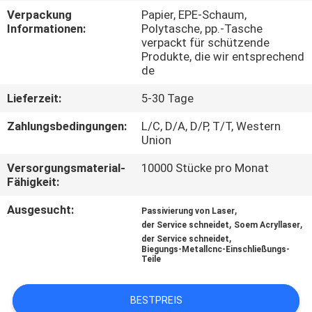
Verpackung
Papier, EPE-Schaum,
KONTAKT
Informationen:
Polytasche, pp.-Tasche
verpackt für schützende
MIT
Produkte, die wir entsprechend
de
UNS
Lieferzeit:
5-30 Tage
NEUIGKEITEN
Zahlungsbedingungen:
L/C, D/A, D/P, T/T, Western
Union
BITTE
Versorgungsmaterial-
10000 Stücke pro Monat
Fähigkeit:
UM
Ausgesucht:
,
EIN
Passivierung von Laser
,
,
der Service schneidet
Soem Acryllaser
ANGEBOT
,
der Service schneidet
Biegungs-Metallcnc-Einschließungs-
Teile
SITEMAP
BESTPREIS