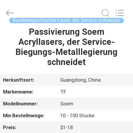
Tuofa
Technology
Co.,
Ltd..
All
Kundenspezifischer Laser, der Service schneidet
Rights
Reserved.
Passivierung Soem
ZU
Acryllasers, der Service-
HAUSE
Biegungs-Metalllegierung
PRODUKTE
schneidet
ÜBER
Herkunftsort:
Guangdong, China
UNS
Markenname:
TF
Modellnummer:
Soem
WERKSBESICHTIGUNG
Min Bestellmenge:
10 - 100 Stücke
QUALITÄTSKONTROLLE
Preis:
$1-18