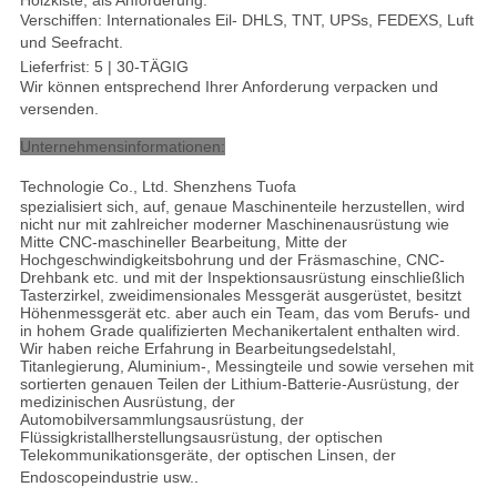
Verschiffen: Internationales Eil- DHLS, TNT, UPSs, FEDEXS, Luft
und Seefracht
.
Lieferfrist: 5 | 30-TÄGIG
Wir können entsprechend Ihrer Anforderung verpacken und
versenden.
Unternehmensinformationen:
Technologie Co., Ltd. Shenzhens Tuofa
spezialisiert sich, auf, genaue Maschinenteile herzustellen, wird
nicht nur mit zahlreicher moderner Maschinenausrüstung wie
Mitte CNC-maschineller Bearbeitung, Mitte der
Hochgeschwindigkeitsbohrung und der Fräsmaschine, CNC-
Drehbank etc. und mit der Inspektionsausrüstung einschließlich
Tasterzirkel, zweidimensionales Messgerät ausgerüstet, besitzt
Höhenmessgerät etc. aber auch ein Team, das vom Berufs- und
in hohem Grade qualifizierten Mechanikertalent enthalten wird.
Wir haben reiche Erfahrung in Bearbeitungsedelstahl,
Titanlegierung, Aluminium-, Messingteile und sowie versehen mit
sortierten genauen Teilen der Lithium-Batterie-Ausrüstung, der
medizinischen Ausrüstung, der
Automobilversammlungsausrüstung, der
Flüssigkristallherstellungsausrüstung, der optischen
Telekommunikationsgeräte, der optischen Linsen, der
Endoscopeindustrie usw.
.