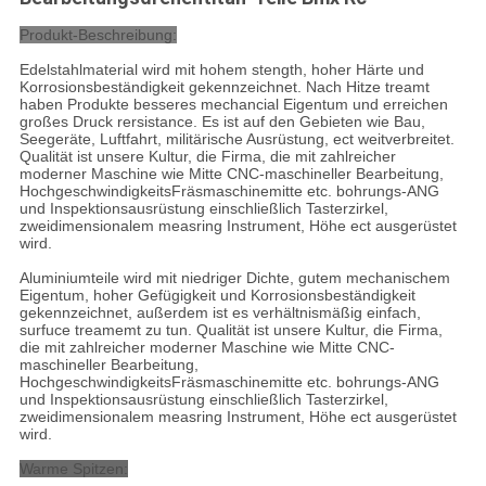
Produkt-Beschreibung:
Edelstahlmaterial wird mit hohem stength, hoher Härte und
Korrosionsbeständigkeit gekennzeichnet. Nach Hitze treamt
haben Produkte besseres mechancial Eigentum und erreichen
großes Druck rersistance. Es ist auf den Gebieten wie Bau,
Seegeräte, Luftfahrt, militärische Ausrüstung, ect weitverbreitet.
Qualität ist unsere Kultur, die Firma, die mit zahlreicher
moderner Maschine wie Mitte CNC-maschineller Bearbeitung,
HochgeschwindigkeitsFräsmaschinemitte etc. bohrungs-ANG
und Inspektionsausrüstung einschließlich Tasterzirkel,
zweidimensionalem measring Instrument, Höhe ect ausgerüstet
wird.
Aluminiumteile wird mit niedriger Dichte, gutem mechanischem
Eigentum, hoher Gefügigkeit und Korrosionsbeständigkeit
gekennzeichnet, außerdem ist es verhältnismäßig einfach,
surfuce treamemt zu tun. Qualität ist unsere Kultur, die Firma,
die mit zahlreicher moderner Maschine wie Mitte CNC-
maschineller Bearbeitung,
HochgeschwindigkeitsFräsmaschinemitte etc. bohrungs-ANG
und Inspektionsausrüstung einschließlich Tasterzirkel,
zweidimensionalem measring Instrument, Höhe ect ausgerüstet
wird.
Warme Spitzen: