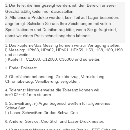
Die Teile, die hier gezeigt werden, ist, den Bereich unserer
1.
Geschäftstätigkeiten nur darzustellen.
2. Alle unsere Produkte werden, kein Teil auf Lager besonders
angefertigt. Schicken Sie uns Ihre Zeichnungen mit vollen
Spezifikationen und Detailantrag bitte, wenn Sie gefragt sind,
damit wir einen Preis schnell angeben können
Das kupferne/das Messing können wir zur Verfügung stellen:
1.
i) Messing: HPb63, HPb62, HPb61, HPb59, H59, H68, H80, H90
und so weiter.
) Kupfer II: C11000, C12000, C36000 und so weiter.
Ende: Polieretc.
2.
Oberflächenbehandlung: Zinküberzug, Vernickelung,
3.
Chromüberzug, Versilberung, vergolden.
Toleranz:
Normalerweise die Toleranz können wir
4.
is±0.02~±0.1mm steuern.
Schweißung: i-) Argonbogenschweißen für allgemeines
5.
Schweißen
II) Laser-Schweißen für das Schweißen.
Anderer Service: Cnc-Stich und Laser-Druckmuster.
6.