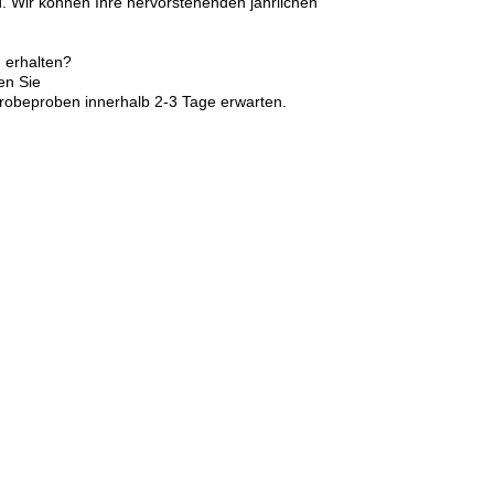
d. Wir können Ihre hervorstehenden jährlichen
 erhalten?
en Sie
robeproben innerhalb 2-3 Tage erwarten.