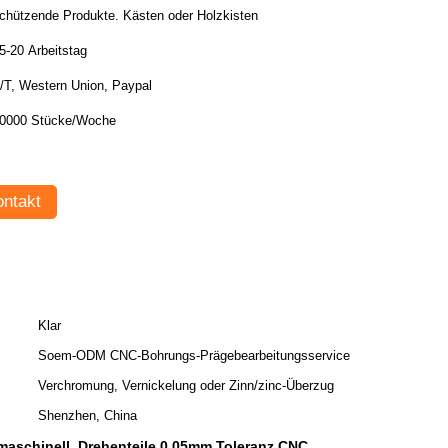
chützende Produkte. Kästen oder Holzkisten
5-20 Arbeitstag
/T, Western Union, Paypal
0000 Stücke/Woche
ntakt
Klar
Soem-ODM CNC-Bohrungs-Prägebearbeitungsservice
Verchromung, Vernickelung oder Zinn/zinc-Überzug
Shenzhen, China
maschinell
Drehenteile 0.05mm Toleranz CNC
,