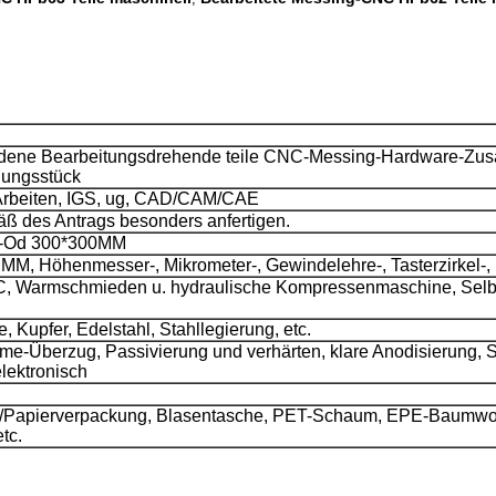
ne Bearbeitungsdrehende teile CNC-Messing-Hardware-Zusatz
dungsstück
Arbeiten, IGS, ug, CAD/CAM/CAE
 des Antrags besonders anfertigen.
ax-Od 300*300MM
CMM, Höhenmesser-, Mikrometer-, Gewindelehre-, Tasterzirkel-, 
, Warmschmieden u. hydraulische Kompressenmaschine, Selbs
 Kupfer, Edelstahl, Stahllegierung, etc.
ome-Überzug, Passivierung und verhärten, klare Anodisierung,
elektronisch
ik-/Papierverpackung, Blasentasche, PET-Schaum, EPE-Baumw
tc.