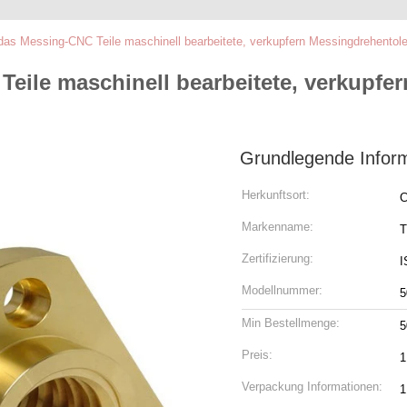
s Messing-CNC Teile maschinell bearbeitete, verkupfern Messingdrehentole
eile maschinell bearbeitete, verkupfe
Grundlegende Infor
Herkunftsort:
C
Markenname:
T
Zertifizierung:
I
Modellnummer:
5
Min Bestellmenge:
5
Preis:
1
Verpackung Informationen:
1