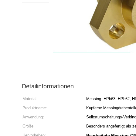
Detailinformationen
Material:
Messing: HPb63, HPb62, HP
Produktname:
Kupferne Messingdrehenteil
Anwendung:
Selbstumschaltungs-Verbin
Größe:
Besonders angefertigt als z
Hervorheben:
Bearbeitete Messing-CN