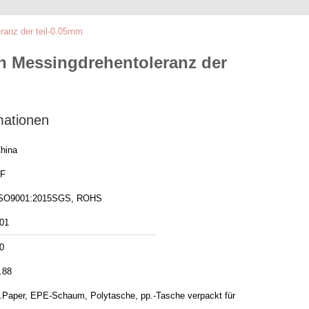
ranz der teil-0.05mm
rn Messingdrehentoleranz der
mationen
hina
F
SO9001:2015SGS, ROHS
01
0
.88
.Paper, EPE-Schaum, Polytasche, pp.-Tasche verpackt für