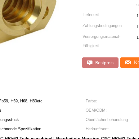
s
Lieferzeit:
1
Zahlungsbedingungen:
T
Versorgungsmaterial-
1
Fähigkeit:
Ko
Bestpreis
b59, H59, H68, H80etc
Farbe:
e
OEM/ODM:
dungsstück
Oberflächenbehandlung:
eichnende Spezifikation
Herkunftsort:
C HPb63 Teile maschinell
Bearbeitete Messing-CNC HPb62 Teile 
,