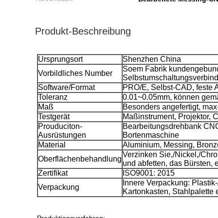
Produkt-Beschreibung
Ursprungsort
Shenzhen China
Soem Fabrik kundengebunde
Vorbildliches Number
Selbstumschaltungsverbin
Software/Format
PRO/E, Selbst-CAD, feste 
Toleranz
0.01~0.05mm, können gemäß
Maß
Besonders angefertigt, m
Testgerät
Maßinstrument, Projektor, 
Prouduciton-
Bearbeitungsdrehbank CNC
Ausrüstungen
Bortenmaschine
Material
Aluminium, Messing, Bronze,
Verzinken Sie,/Nickel,/Chr
Oberflächenbehandlung
und abfetten, das Bürsten, 
Zertifikat
ISO9001: 2015
Innere Verpackung: Plast
Verpackung
Kartonkasten, Stahlpalette e