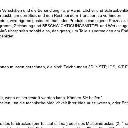
ein Verschiffen und die Behandlung - arp-Rand. Löcher und Schraube
verpackt, um den Stoß und den Rost bei dem Transport zu verhindern.
eiteten, wird rigoros gesteuert, hat jedes Produkt seine eigene Prozess
 Programm, Zeichnung und BESCHWICHTIGUNGSMITTEL und Werkzeuge vo
 Maß überprüfen sobald eins, das getan, um Teile zu vermeiden am En
ebildet.
s kennen müssen berechnen, die sind: Zeichnungen 3D in STP, IGS, X-T Fo
cht, wenn es hergestellt werden kann. Können Sie helfen?
rbeiten, um die technische Möglichkeit Ihrer Idee auszuwerten, oder E
des Eindruckes (ein Teil auf einmal) oder des Multieindruckes (2, 4 