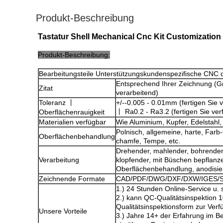
Produkt-Beschreibung
Tastatur Shell Mechanical Cnc Kit Customizatio
Produkt-Beschreibung:
Bearbeitungsteile Unterstützungskundenspezifische CNC d
Entsprechend Ihrer Zeichnung (Grö
Zitat
verarbeitend)
Toleranz 丨
+/--0.005 - 0.01mm (fertigen Sie 
丨 Ra0.2 - Ra3.2 (fertigen Sie ve
Oberflächenrauigkeit
Materialien verfügbar
Wie Aluminium, Kupfer, Edelstahl,
Polnisch, allgemeine, harte, Farb
Oberflächenbehandlung
chamfe, Tempe, etc.
Drehender, mahlender, bohrender
Verarbeitung
klopfender, mit Büschen bepflanz
Oberflächenbehandlung, anodisier
Zeichnende Formate
CAD/PDF/DWG/DXF/DXW/IGES/S
1.) 24 Stunden Online-Service u. s
2.) kann QC-Qualitätsinspektion 
Qualitätsinspektionsform zur Verf
Unsere Vorteile
3.) Jahre 14+ der Erfahrung im 