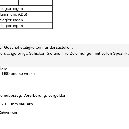
nlegierungen
Aluminium, ABS)
nlegierungen
nlegierungen
er Geschäftstätigkeiten nur darzustellen.
ers angefertigt. Schicken Sie uns Ihre Zeichnungen mit vollen Spezifika
len:
 H90 und so weiter.
omüberzug, Versilberung, vergolden.
02~±0.1mm steuern.
 Schweißen