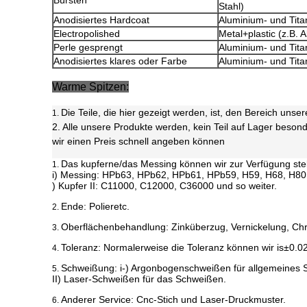
Bürsten
Stahl)
Anodisiertes Hardcoat
Aluminium- und Tita
Electropolished
Metal+plastic (z.B. 
Perle gesprengt
Aluminium- und Tita
Anodisiertes klares oder Farbe
Aluminium- und Tita
Warme Spitzen:
Die Teile, die hier gezeigt werden, ist, den Bereich unser
1.
2. Alle unsere Produkte werden, kein Teil auf Lager besond
wir einen Preis schnell angeben können
Das kupferne/das Messing können wir zur Verfügung stel
1.
i) Messing: HPb63, HPb62, HPb61, HPb59, H59, H68, H80,
) Kupfer II: C11000, C12000, C36000 und so weiter.
Ende: Polieretc.
2.
Oberflächenbehandlung: Zinküberzug, Vernickelung, Chr
3.
Toleranz:
Normalerweise die Toleranz können wir is±0.
4.
Schweißung: i-) Argonbogenschweißen für allgemeines
5.
II) Laser-Schweißen für das Schweißen.
Anderer Service: Cnc-Stich und Laser-Druckmuster.
6.