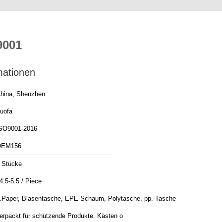
9001
mationen
hina, Shenzhen
uofa
SO9001-2016
OEM156
 Stücke
4.5-5.5 / Piece
.Paper, Blasentasche, EPE-Schaum, Polytasche, pp.-Tasche
erpackt für schützende Produkte. Kästen o