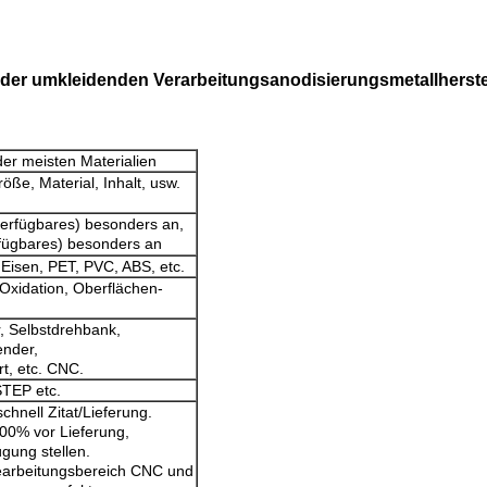
n der umkleidenden Verarbeitungsanodisierungsmetallherst
er meisten Materialien
ße, Material, Inhalt, usw.
verfügbares) besonders an,
rfügbares) besonders an
 Eisen, PET, PVC, ABS, etc.
-Oxidation, Oberflächen-
, Selbstdrehbank,
ender,
t, etc. CNC.
TEP etc.
chnell Zitat/Lieferung.
100% vor Lieferung,
ügung stellen.
Bearbeitungsbereich CNC und