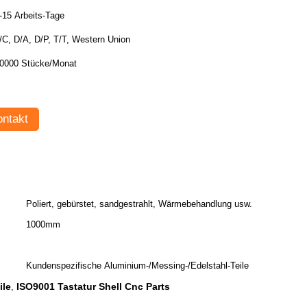
-15 Arbeits-Tage
/C, D/A, D/P, T/T, Western Union
0000 Stücke/Monat
ntakt
Poliert, gebürstet, sandgestrahlt, Wärmebehandlung usw.
1000mm
Kundenspezifische Aluminium-/Messing-/Edelstahl-Teile
ile
ISO9001 Tastatur Shell Cnc Parts
,