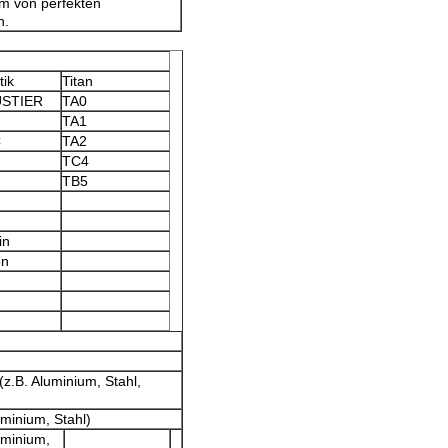
um von perfekten
n.
tik
Titan
STIER
TA0
TA1
C
TA2
TC4
TB5
in
on
(z.B. Aluminium, Stahl,
uminium, Stahl)
luminium,