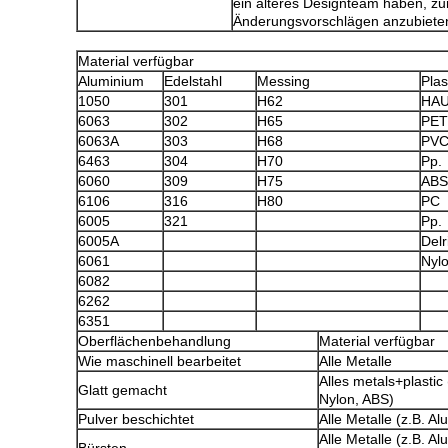
ein älteres Designteam haben, z
Änderungsvorschlägen anzubiete
Material verfügbar
Aluminium
Edelstahl
Messing
Plas
1050
301
H62
HAU
6063
302
H65
PET
6063A
303
H68
PV
6463
304
H70
Pp.
6060
309
H75
ABS
6106
316
H80
PC
6005
321
Pp.
6005A
Delr
6061
Nyl
6082
6262
6351
Oberflächenbehandlung
Material verfügbar
Wie maschinell bearbeitet
Alle Metalle
Alles metals+plastic 
Glatt gemacht
Nylon, ABS)
Pulver beschichtet
Alle Metalle (z.B. Al
Alle Metalle (z.B. A