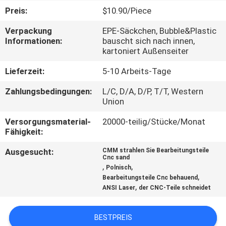
Preis:
$10.90/Piece
KONTAKT
Verpackung
EPE-Säckchen, Bubble&Plastic
MIT
Informationen:
bauscht sich nach innen,
kartoniert Außenseiter
UNS
Lieferzeit:
5-10 Arbeits-Tage
NEUIGKEITEN
Zahlungsbedingungen:
L/C, D/A, D/P, T/T, Western
Union
BITTE
Versorgungsmaterial-
20000-teilig/Stücke/Monat
Fähigkeit:
UM
Ausgesucht:
CMM strahlen Sie Bearbeitungsteile
EIN
Cnc sand
,
,
Polnisch
ANGEBOT
,
Bearbeitungsteile Cnc behauend
,
ANSI Laser
der CNC-Teile schneidet
SITEMAP
BESTPREIS