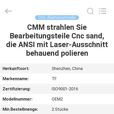
Tuofa
Technology
Co.,
Ltd..
All
Cnc-Aluminiumteile
Rights
Reserved.
CMM strahlen Sie
ZU
Bearbeitungsteile Cnc sand,
HAUSE
die ANSI mit Laser-Ausschnitt
PRODUKTE
behauend polieren
ÜBER
Herkunftsort:
Shenzhen, China
UNS
Markenname:
TF
Zertifizierung:
ISO9001-2016
WERKSBESICHTIGUNG
Modellnummer:
OEM2
QUALITÄTSKONTROLLE
Min Bestellmenge:
2 Stücke