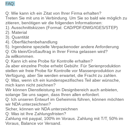
FAQ:
Q: Wie kann ich ein Zitat von Ihrer Firma erhalten?
Treten Sie mit uns in Verbindung. Um Sie so bald wie möglich zu
zitieren, benötigen wir die folgenden Informationen:
1). Ausschnittskizzen (Format: CAD/PDF/DWG/IGES/STEP)
2). Material
3). Quantität
4). Oberflächenbehandlung
5). Irgendeine spezielle Verpackenoder andere Anforderung
Q: Ob klein/Großauftrag in Ihrer Firma gelassen wird?
Ja willkommen.
Q: Kann ich eine Probe für Kontrolle erhalten?
Ja aber einzelne Probe erhebt Gebühr. Für Serienproduktion
stellen wir freie Probe für Kontrolle vor Massenproduktion zur
Verfügung, aber Sie werden erwartet, die Fracht zu zahlen.
Q: Was, wenn ich ein kundenspezifisches Teil aber wünsche,
mich kann nicht zeichnen?
Wir können Dienstleistung im Designbereich auch anbieten,
solange Sie uns sagen, dass Ihren allen erfordert.
Q: Ich unseren Entwurf im Geheimnis führen, können möchten
wir NDA unterzeichnen?
Sicher, können wir NDA unterzeichnen
Q: Was ist Ihre Zahlungsfristen?
Zahlung mit paypal, 100% im Voraus. Zahlung mit T/T, 50% im
Voraus, Balance vor Versand.