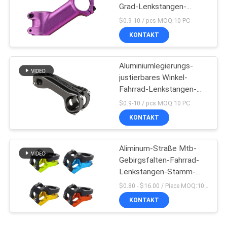
Grad-Lenkstangen-
Aufbruch-Ergänzung
$0.9-10 / pcs MOQ:10 PC
KONTAKT
Aluminiumlegierungs-
justierbares Winkel-
Fahrrad-Lenkstangen-
Stamm-Fahrrad-
$0.9-10 / pcs MOQ:10 PC
Radfahrenteile
KONTAKT
Aliminum-Straße Mtb-
Gebirgsfalten-Fahrrad-
Lenkstangen-Stamm-
Aluminium -10
$0.80 - $16.00 / Piece MOQ:10 Stücke
KONTAKT