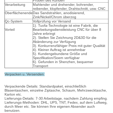
Proben des Kunden
Verarbeitung
Mahlender und drehender, bohrender,
reibender, klopfender, Drahtschnitt, usw. CNC
Oberflächenende
Das Sandstrahlen, anodisierend,
Zink/Nickel/Chrom überzog
Qc-System
Vollprüfung vor Versand
1). Tuofa-Technologie ist eine Fabrik, die
Vorteil
Bearbeitungsdienstleistung CNC für über 8
Jahre erbringt
2). Stellen Sie Zeichnung 2D&3D für die
Abänderung zur Verfügung
3). Konkurrenzfähiger Preis mit guter Qualität
4). Kleiner Auftrag ist annehmbar
5). Kundengebundene Größe und
Spezifikation/Soem verfügbar
6). Gefunden in Shenzhen, bequemer
Transport
Verpacken u. Versenden:
Verpackende Details: Standardpaket, einschließlich
Blasentaschen, einzelne Ziptasche, Schaum, Mehrzwecktasche,
Karton etc.
Lieferungs-Details: 7-30 Arbeitstage, nachdem Zahlung empfing.
Lieferungs-Methoden: DHL, UPS, TNT, Fedex, auf dem Luftweg,
durch Meer etc. Sie können Ihre eigenen Absender auch
benutzen.