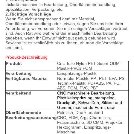
Include maschinelle Bearbeitung, Oberflächenbehandlung,
Spezifikation, Verpackung, etc.
2.
Richtige Vorschläge
Wenn Sie nicht entsprechend dem mit Material,
Oberflächenbehandlung oder -etwas, sagen Sie uns bitte Ihrer
Anforderung, wir versehen Sie mit richtigen Vorschlägen vertraut
sind. Auch Rat wird während der maschinellen Bearbeitung
gegeben, wenn Ihr Entwurf nicht gut genug gefunden wird.
Sowieso ist es schließlich bis zu Ihnen, ob man die Vorschläge
annimmt.
Produkt-Beschreibung
Produkt
Cnc-Teile Nylon PET Soem-ODM-
Plastik-PVCs POM
Verarbeitung
Einspritzungs-Plastik
Verfügbares Material
Normaler Plastik: PP., PET, EVA, PS;
Technik-Plastik: PC+ABS, PA, PC,
ABS, POM, PVC, PBT
Verarbeitend
CNC maschinelle Bearbeitung,
Plastikeinspritzung, stempelnd,
Druckguß, Schweißen, Silikon und
Gummi, machende Form, usw.
Oberflächenende
Polnisch, Druck, malend
Bearbeitungsausrüstung
CNC, EDM, ArgieCharmilles,
Fräsmaschine, 3D CMM, Projektor,
Hektogramm, Einspritzungs-
Maschine