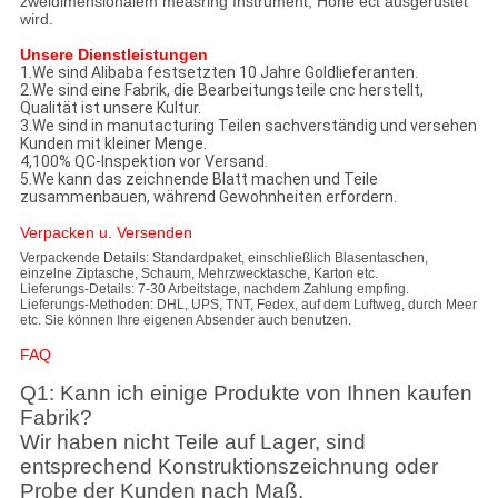
zweidimensionalem measring Instrument, Höhe ect ausgerüstet
wird.
Unsere Dienstleistungen
1.We sind Alibaba festsetzten 10 Jahre Goldlieferanten.
2.We sind eine Fabrik, die Bearbeitungsteile cnc herstellt,
Qualität ist unsere Kultur.
3.We sind in manutacturing Teilen sachverständig und versehen
Kunden mit kleiner Menge.
4,100% QC-Inspektion vor Versand.
5.We kann das zeichnende Blatt machen und Teile
zusammenbauen, während Gewohnheiten erfordern.
Verpacken u. Versenden
Verpackende Details: Standardpaket, einschließlich Blasentaschen,
einzelne Ziptasche, Schaum, Mehrzwecktasche, Karton etc.
Lieferungs-Details: 7-30 Arbeitstage, nachdem Zahlung empfing.
Lieferungs-Methoden: DHL, UPS, TNT, Fedex, auf dem Luftweg, durch Meer
etc. Sie können Ihre eigenen Absender auch benutzen.
FAQ
Q1: Kann ich einige Produkte von Ihnen kaufen
Fabrik?
Wir haben nicht Teile auf Lager, sind
entsprechend Konstruktionszeichnung oder
Probe der Kunden nach Maß.