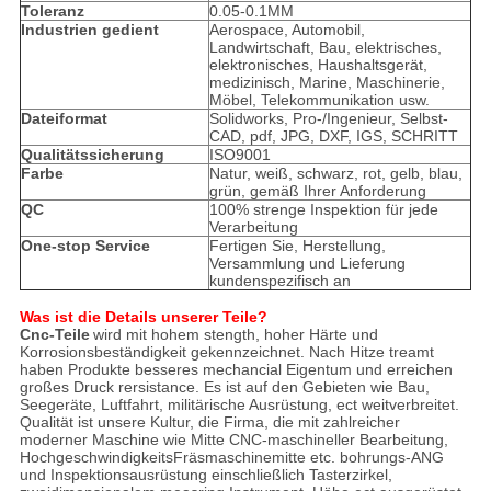
Toleranz
0.05-0.1MM
Industrien gedient
Aerospace, Automobil,
Landwirtschaft, Bau, elektrisches,
elektronisches, Haushaltsgerät,
medizinisch, Marine, Maschinerie,
Möbel, Telekommunikation usw.
Dateiformat
Solidworks, Pro-/Ingenieur, Selbst-
CAD, pdf, JPG, DXF, IGS, SCHRITT
Qualitätssicherung
ISO9001
Farbe
Natur, weiß, schwarz, rot, gelb, blau,
grün, gemäß Ihrer Anforderung
QC
100% strenge Inspektion für jede
Verarbeitung
One-stop Service
Fertigen Sie, Herstellung,
Versammlung und Lieferung
kundenspezifisch an
Was ist die Details unserer Teile?
Cnc-Teile
wird mit hohem stength, hoher Härte und
Korrosionsbeständigkeit gekennzeichnet. Nach Hitze treamt
haben Produkte besseres mechancial Eigentum und erreichen
großes Druck rersistance. Es ist auf den Gebieten wie Bau,
Seegeräte, Luftfahrt, militärische Ausrüstung, ect weitverbreitet.
Qualität ist unsere Kultur, die Firma, die mit zahlreicher
moderner Maschine wie Mitte CNC-maschineller Bearbeitung,
HochgeschwindigkeitsFräsmaschinemitte etc. bohrungs-ANG
und Inspektionsausrüstung einschließlich Tasterzirkel,