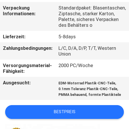
Verpackung
Standardpaket: Blasentaschen,
KONTAKT
Informationen:
Ziptasche, starker Karton,
Palette, sicheres Verpacken
MIT
des Behälters o
UNS
Lieferzeit:
5-8days
Zahlungsbedingungen:
L/C, D/A, D/P, T/T, Western
NEUIGKEITEN
Union
Versorgungsmaterial-
2000 PC/Woche
BITTE
Fähigkeit:
UM
Ausgesucht:
,
EDM-Motorrad Plastik-CNC-Teile
EIN
,
0.1mm Toleranz Plastik-CNC-Teile
,
PMMA behauend
formte Plastikteile
ANGEBOT
BESTPREIS
SITEMAP