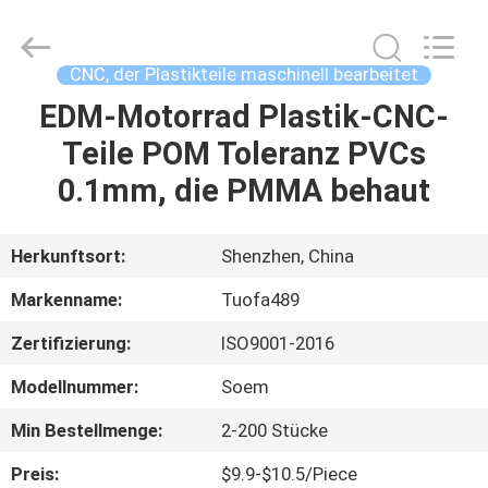
Tuofa
Technology
Co.,
Ltd..
All
CNC, der Plastikteile maschinell bearbeitet
Rights
Reserved.
EDM-Motorrad Plastik-CNC-
ZU
Teile POM Toleranz PVCs
HAUSE
0.1mm, die PMMA behaut
PRODUKTE
Herkunftsort:
Shenzhen, China
ÜBER
Markenname:
Tuofa489
UNS
Zertifizierung:
ISO9001-2016
Modellnummer:
Soem
WERKSBESICHTIGUNG
Min Bestellmenge:
2-200 Stücke
QUALITÄTSKONTROLLE
Preis:
$9.9-$10.5/Piece