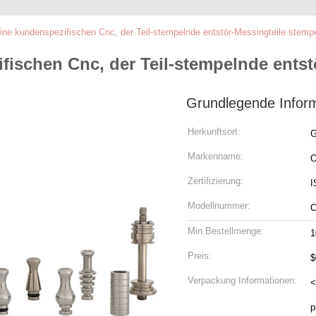
ne kundenspezifischen Cnc, der Teil-stempelnde entstör-Messingteile stempe
ischen Cnc, der Teil-stempelnde entst
Grundlegende Infor
Herkunftsort:
G
Markenname:
Zertifizierung:
I
Modellnummer:
C
Min Bestellmenge:
1
Preis:
Verpackung Informationen:
<
p