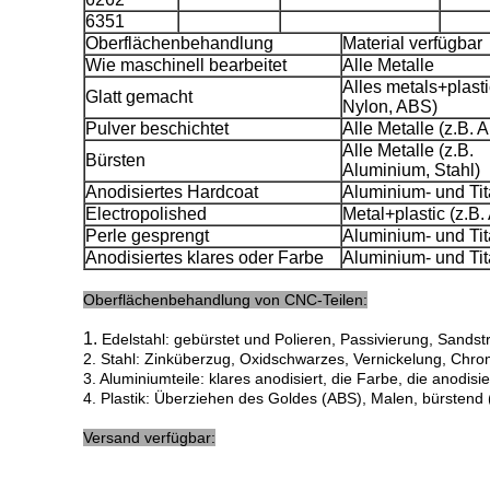
6351
Oberflächenbehandlung
Material verfügbar
Wie maschinell bearbeitet
Alle Metalle
Alles metals+plasti
Glatt gemacht
Nylon, ABS)
Pulver beschichtet
Alle Metalle (z.B. 
Alle Metalle (z.B.
Bürsten
Aluminium, Stahl)
Anodisiertes Hardcoat
Aluminium- und Ti
Electropolished
Metal+plastic (z.B
Perle gesprengt
Aluminium- und Ti
Anodisiertes klares oder Farbe
Aluminium- und Ti
Oberflächenbehandlung von CNC-Teilen:
1.
Edelstahl: gebürstet und Polieren, Passivierung, Sandstr
2. Stahl: Zinküberzug, Oxidschwarzes, Vernickelung, Chrom
3. Aluminiumteile: klares anodisiert, die Farbe, die anodisi
4. Plastik: Überziehen des Goldes (ABS), Malen, bürstend (
Versand verfügbar: