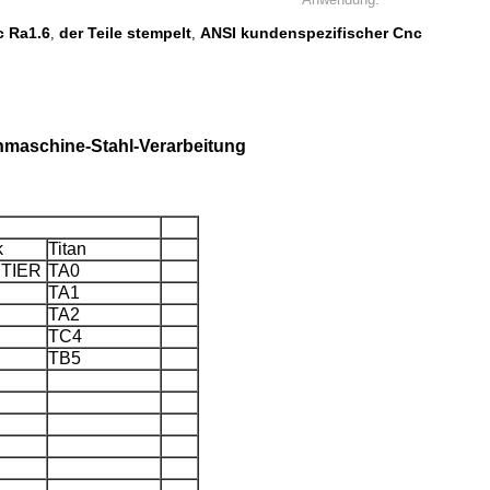
c Ra1.6
der Teile stempelt
ANSI kundenspezifischer Cnc
,
,
ähmaschine-Stahl-Verarbeitung
k
Titan
TIER
TA0
TA1
TA2
TC4
TB5