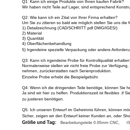
Q1: Kann ich einige Produkte von Ihnen kaufen Fabrik?
Wir haben nicht Teile auf Lager, sind entsprechend Kons
Q2: Wie kann ich ein Zitat von Ihrer Firma erhalten?
Um Sie zu zitieren so bald wie möglich stellen Sie uns die 
1) Detailzeichnung (CAD/SCHRITT pdf DWG/IGES/)
2) Material
3) Quantität
4) Oberflächenbehandlung
5) Irgendeine spezielle Verpackung oder andere Anforder
Q3: Kann ich irgendeine Probe für Kontrollqualität erhalten
Normalerweise stellen wir nicht freie Probe zur Verfügung,
nehmen, zurückerstatten nach Serienproduktion.
Einzelne Probe erhebt die Beispielgebühr.
Q4: Wenn ich die dringenden Teile benötige, können Sie h
Ja sind wir hier zu helfen. Produktionszeit ist flexibles .if
zu justieren benötigen.
Q5: Ich unseren Entwurf im Geheimnis führen, können mö
Sicher, zeigen wir den Entwurf keiner Kunden an, oder S
Größe und Tag:
Bearbeitungsteile 0.05mm CNC
,
I