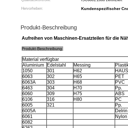
Hervorheben:
Kundenspezifischer Cn
Produkt-Beschreibung
Aufreihen von Maschinen-Ersatzteilen für die N
Produkt-Beschreibung:
Material verfügbar
Aluminium
Edelstahl
Messing
Plasti
1050
301
H62
HAUS
6063
302
H65
PET
6063A
303
H68
PVC
6463
304
H70
Pp.
6060
309
H75
ABS
6106
316
H80
PC
6005
321
Pp.
6005A
Delrin
6061
Nylon
6082
6262