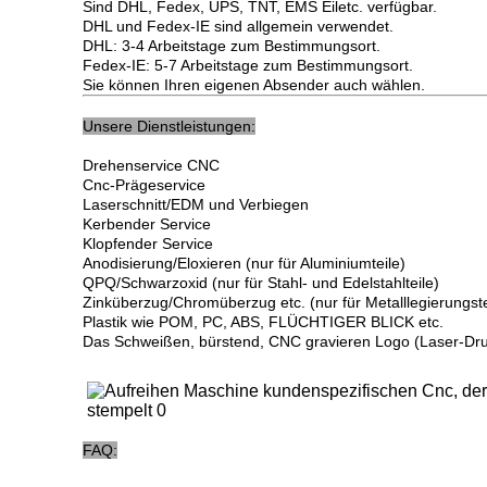
Sind DHL, Fedex, UPS, TNT, EMS Eiletc. verfügbar.
DHL und Fedex-IE sind allgemein verwendet.
DHL: 3-4 Arbeitstage zum Bestimmungsort
.
Fedex-IE: 5-7 Arbeitstage zum Bestimmungsort
.
Sie können Ihren eigenen Absender auch wählen.
Unsere Dienstleistungen:
Drehenservice CNC
Cnc-Prägeservice
Laserschnitt/EDM und Verbiegen
Kerbender Service
Klopfender Service
Anodisierung/Eloxieren (nur für Aluminiumteile)
QPQ/Schwarzoxid (nur für Stahl- und Edelstahlteile)
Zinküberzug/Chromüberzug etc. (nur für Metalllegierungste
Plastik wie POM, PC, ABS, FLÜCHTIGER BLICK etc.
Das Schweißen, bürstend, CNC gravieren Logo (Laser-Druc
FAQ: