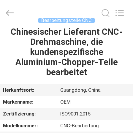
Tuofa
Technology
Co.,
Ltd..
All
Bearbeitungsteile CNC
Rights
Reserved.
Chinesischer Lieferant CNC-
ZU
Drehmaschine, die
HAUSE
kundenspezifische
PRODUKTE
Aluminium-Chopper-Teile
bearbeitet
ÜBER
UNS
Herkunftsort:
Guangdong, China
Markenname:
OEM
WERKSBESICHTIGUNG
Zertifizierung:
ISO9001:2015
QUALITÄTSKONTROLLE
Modellnummer:
CNC-Bearbeitung