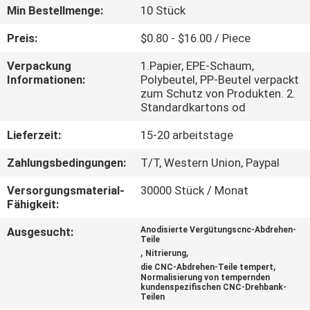
Min Bestellmenge:
10 Stück
KONTAKT
Preis:
$0.80 - $16.00 / Piece
MIT
Verpackung
1.Papier, EPE-Schaum,
UNS
Informationen:
Polybeutel, PP-Beutel verpackt
zum Schutz von Produkten. 2.
Standardkartons od
NEUIGKEITEN
Lieferzeit:
15-20 arbeitstage
BITTE
Zahlungsbedingungen:
T/T, Western Union, Paypal
UM
Versorgungsmaterial-
30000 Stück / Monat
Fähigkeit:
EIN
Ausgesucht:
Anodisierte Vergütungscnc-Abdrehen-
ANGEBOT
Teile
,
,
Nitrierung
,
die CNC-Abdrehen-Teile tempert
SITEMAP
Normalisierung von tempernden
kundenspezifischen CNC-Drehbank-
Teilen