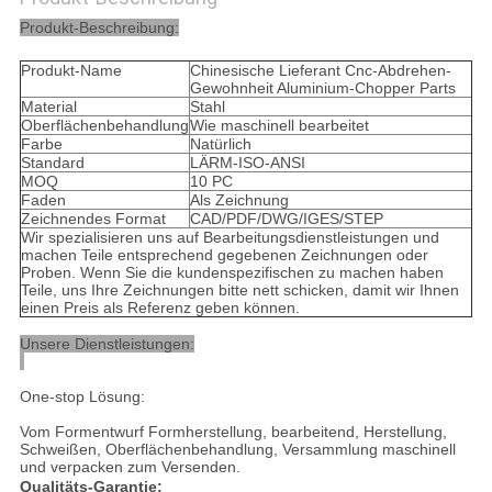
Produkt-Beschreibung:
Produkt-Name
Chinesische Lieferant Cnc-Abdrehen-
Gewohnheit Aluminium-Chopper Parts
Material
Stahl
Oberflächenbehandlung
Wie maschinell bearbeitet
Farbe
Natürlich
Standard
LÄRM-ISO-ANSI
MOQ
10 PC
Faden
Als Zeichnung
Zeichnendes Format
CAD/PDF/DWG/IGES/STEP
Wir spezialisieren uns auf Bearbeitungsdienstleistungen und
machen Teile entsprechend gegebenen Zeichnungen oder
Proben. Wenn Sie die kundenspezifischen zu machen haben
Teile, uns Ihre Zeichnungen bitte nett schicken, damit wir Ihnen
einen Preis als Referenz geben können.
Unsere Dienstleistungen:
One-stop Lösung:
Vom Formentwurf Formherstellung, bearbeitend, Herstellung,
Schweißen, Oberflächenbehandlung, Versammlung maschinell
und verpacken zum Versenden.
Qualitäts-Garantie: