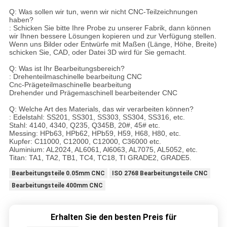
Q: Was sollen wir tun, wenn wir nicht CNC-Teilzeichnungen
haben?
: Schicken Sie bitte Ihre Probe zu unserer Fabrik, dann können
wir Ihnen bessere Lösungen kopieren und zur Verfügung stellen.
Wenn uns Bilder oder Entwürfe mit Maßen (Länge, Höhe, Breite)
schicken Sie, CAD, oder Datei 3D wird für Sie gemacht.
Q: Was ist Ihr Bearbeitungsbereich?
: Drehenteilmaschinelle bearbeitung CNC
Cnc-Prägeteilmaschinelle bearbeitung
Drehender und Prägemaschinell bearbeitender CNC
Q: Welche Art des Materials, das wir verarbeiten können?
: Edelstahl: SS201, SS301, SS303, SS304, SS316, etc.
Stahl: 4140, 4340, Q235, Q345B, 20#, 45# etc.
Messing: HPb63, HPb62, HPb59, H59, H68, H80, etc.
Kupfer: C11000, C12000, C12000, C36000 etc.
Aluminium: AL2024, AL6061, Al6063, AL7075, AL5052, etc.
Titan: TA1, TA2, TB1, TC4, TC18, TI GRADE2, GRADE5.
Bearbeitungsteile 0.05mm CNC
ISO 2768 Bearbeitungsteile CNC
Bearbeitungsteile 400mm CNC
Erhalten Sie den besten Preis für