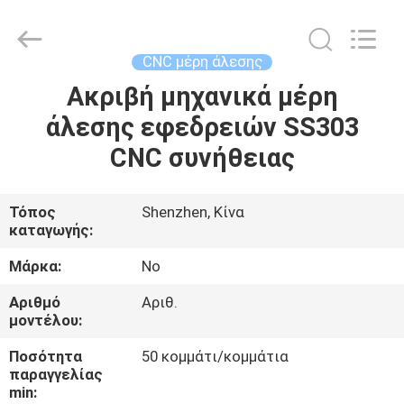
-
2026
Shenzhen
Tuofa
Technology
CNC μέρη άλεσης
Co.,
Ltd..
All
Ακριβή μηχανικά μέρη
ΣΠΊΤΙ
Rights
Reserved.
άλεσης εφεδρειών SS303
ΠΡΟΪΌΝΤΑ
CNC συνήθειας
ΣΧΕΤΙΚΆ
Τόπος
Shenzhen, Κίνα
καταγωγής:
ΜΕ
ΕΜΆΣ
Μάρκα:
No
Αριθμό
Αριθ.
μοντέλου:
ΕΠΙΣΚΈΨΕΙΣ
ΣΤΟ
Ποσότητα
50 κομμάτι/κομμάτια
παραγγελίας
ΕΡΓΟΣΤΆΣΙΟ
min: