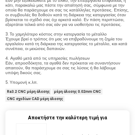
Εάν μην εξοικειωθείτε με το υλικό, την επεξεργασία επιφάνειας ή
κάτι, παρακαλώ μας πέστε την απαίτησή σας, σύμφωνα με την
οποία θα παράσχουμε σε σας τις κατάλληλες προτάσεις. Επίσης,
οι συμβουλές θα δοθούν κατά τη διάρκεια της κατεργασίας όταν
βρίσκεται το σχέδιό σας όχι αρκετά καλό. Εν πάση περιπτώσει,
εξαρτάται τελικά από σας εάν για να υιοθετήσει τις προτάσεις.
3.
Το χαμηλότερο κόστος στην κατεργασία το μέταλλο
Έχουμε βρεί ο τρόπος ότι μας να επιβραδύνουμε τη ζημία του
εργαλείου κατά τη διάρκεια της κατεργασίας το μέταλλο, και κατά
συνέπεια, οι μειώσεις δαπανών.
4. Αγαθό μετά από τις υπηρεσίες πωλήσεων
Εάν, απροσδόκητα, τα αγαθά δεν πρόκειται να συναντήσουν
απαιτούν, θα παράσχουμε σε σας τις λύσεις ή θα λάβουμε
υπόψη δικούς σας.
5.
Υπομονή κ.λπ.
Ra3.2 CNC μέρη άλεσης
μέρη άλεσης 0.02mm CNC
CNC σχεδίων CAD μέρη άλεσης
Αποκτήστε την καλύτερη τιμή για