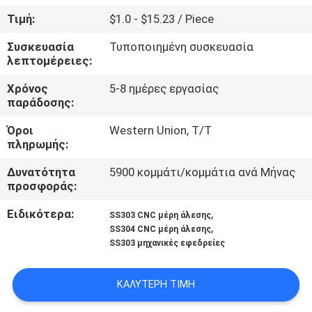
Τιμή:
$1.0 - $15.23 / Piece
ΈΛΕΓΧΟΣ
Συσκευασία
Τυποποιημένη συσκευασία
ΠΟΙΌΤΗΤΑΣ
λεπτομέρειες:
Χρόνος
5-8 ημέρες εργασίας
ΕΠΙΚΟΙΝΩΝΉΣΤΕ
παράδοσης:
ΜΑΖΊ
Όροι
Western Union, T/T
πληρωμής:
ΜΑΣ
Δυνατότητα
5900 κομμάτι/κομμάτια ανά Μήνας
προσφοράς:
ΕΙΔΉΣΕΙΣ
Ειδικότερα:
,
SS303 CNC μέρη άλεσης
,
SS304 CNC μέρη άλεσης
ΖΗΤΉΣΤΕ
SS303 μηχανικές εφεδρείες
ΜΙΑ
ΠΡΟΣΦΟΡΆ
ΚΑΛΎΤΕΡΗ ΤΙΜΉ