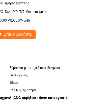
-10 ημέρες εργασίας
/C, D/A, D/P, T/T, Western Union
0000 PIECES/Month
Επικοινωνήστε
Σύμφωνα με τα σχέδια/τα δείγματα
Γυαλισμένος
10pcs
Ra1.6 ή ως αίτημα
 μηχανή
CNC ακρίβειας 6mm κατεργασία
,