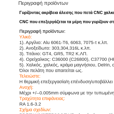
Περιγραφή προϊόντων
Γυρίζοντας ακρίβεια άλεσης που πετά CNC χαλ
CNC που επεξεργάζεται τα μέρη που γυρίζουν σ
Περιγραφή προϊόντων:
Υλικό:
1). Αργίλιο: Alu 6061-T6, 6063, 7075-τ κ.λπ.
2). Ανοξείδωτο: 303,304,316L κ.λπ.
3). Τιτάνιο: GT4, GR5, TR2 Κ.ΛΠ.
4). Ορείχαλκος: C36000 (C26800), C37700 (
5). Χαλκός, χαλκός, κράμα μαγνήσιου, Delrin, 
Όλοι πελάτη που απαιτείται ως.
Τελειώστε:
Η θερμική επεξεργασία/η επένδυση/υποβάλλει σ
Ανοχή:
Μέχρι +/--0.005mm σύμφωνα με την τυπωμένη
Τραχύτητα επιφάνειας:
RA 1.6-3.2
Σχήμα σχεδίων: