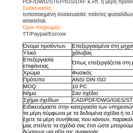
PDF/DWG/STEP/IGS/DXF κ.λπ. ή μέρη προϊόντ
Συσκευασία:
τυποποιημένη συσκευασία: τσάντες φυσαλίδων
απαιτείται.
Όροι πληρωμής:
TT/Paypal/Escrow
Όνομα προϊόντων
Επεξεργασμένα στη μηχα
Υλικό
χάλυβας
Επεξεργασία
Όπως επεξεργάζεται στη
επιφάνειας
Χρώμα
Φυσικός
Πρότυπα
ANSI DIN ISO
MOQ
10 PC
Νήμα
Σαν σχέδιο
Σχήμα σχεδίων
CAD/PDF/DWG/IGES/S
Ειδικευόμαστε στην κατεργασία των υπηρεσιώ
τα μέρη σύμφωνα με τα δεδομένα σχέδια ή τα 
έχετε τα μέρη συνήθειας που κάνουν, παρακαλ
μας στείλετε τα σχέδιά σας έτσι ώστε μπορούμ
δώσουμε μια αξία της αναφοράς.