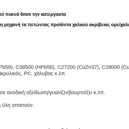
κού πυκνά 6mm την κατεργασία
τη μηχανή τα πετώντας προϊόντα χαλκού ακρίβειας ορείχα
HPb59), C38500 (HPb58), C27200 (CuZn37), C28000 (Cu
ακρυλικός, PC, χάλυβας κ.λπ.
ε ανοδική οξείδωση/γυαλίζει/βουρτσίζει κ.λπ.
 ύλη απαιτούν.