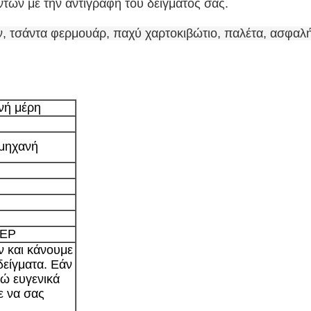
ων με την αντιγραφή του δείγματός σας.
, τσάντα φερμουάρ, παχύ χαρτοκιβώτιο, παλέτα, ασφα
νή μέρη
 μηχανή
TEP
ν και κάνουμε
δείγματα. Εάν
ώ ευγενικά
ε να σας