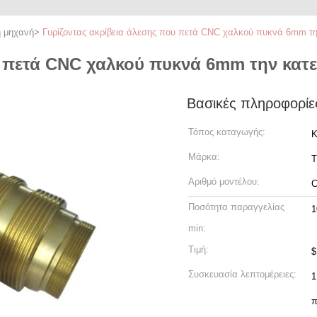
η μηχανή
>
Γυρίζοντας ακρίβεια άλεσης που πετά CNC χαλκού πυκνά 6mm τ
υ πετά CNC χαλκού πυκνά 6mm την κατ
Βασικές πληροφορίε
Τόπος καταγωγής:
Κ
Μάρκα:
T
Αριθμό μοντέλου:
Ποσότητα παραγγελίας
1
min:
Τιμή:
$
Συσκευασία λεπτομέρειες:
1
π