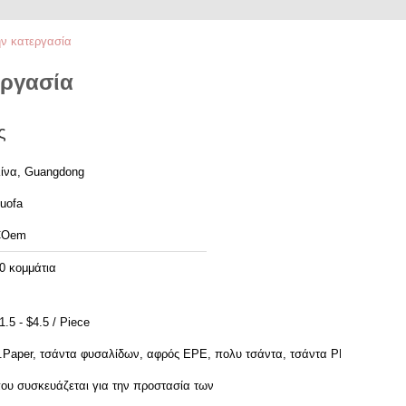
ην κατεργασία
εργασία
ς
ίνα, Guangdong
uofa
COem
0 κομμάτια
1.5 - $4.5 / Piece
.Paper, τσάντα φυσαλίδων, αφρός EPE, πολυ τσάντα, τσάντα PP
ου συσκευάζεται για την προστασία των