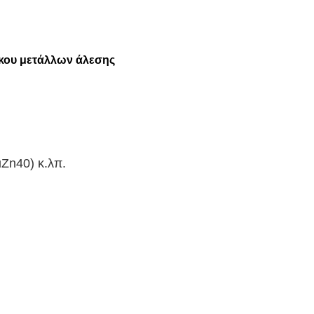
λκου μετάλλων άλεσης
Zn40) κ.λπ.