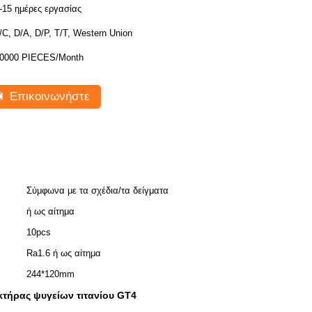
-15 ημέρες εργασίας
/C, D/A, D/P, T/T, Western Union
0000 PIECES/Month
Επικοινωνήστε
Σύμφωνα με τα σχέδια/τα δείγματα
ή ως αίτημα
10pcs
Ra1.6 ή ως αίτημα
244*120mm
τήρας ψυγείων τιτανίου GT4