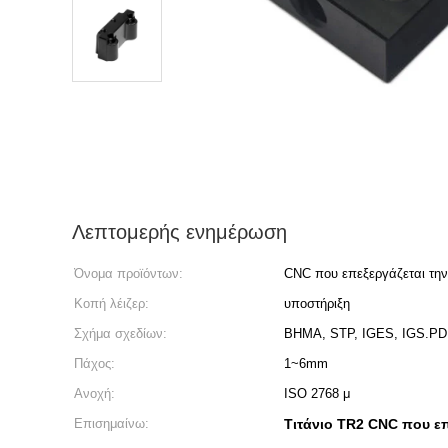
Λεπτομερής ενημέρωση
Όνομα προϊόντων:
CNC που επεξεργάζεται τη
Κοπή λέιζερ:
υποστήριξη
Σχήμα σχεδίων:
ΒΗΜΑ, STP, IGES, IGS.PD
Πάχος:
1~6mm
Ανοχή:
ISO 2768 μ
Επισημαίνω:
Τιτάνιο TR2 CNC που επ