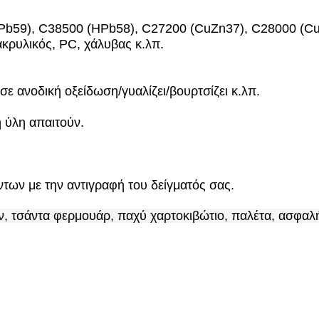
HPb59), C38500 (HPb58), C27200 (CuZn37), C28000 (Cu
ακρυλικός, PC, χάλυβας κ.λπ.
ε ανοδική οξείδωση/γυαλίζει/βουρτσίζει κ.λπ.
 ύλη απαιτούν.
ων με την αντιγραφή του δείγματός σας.
ν, τσάντα φερμουάρ, παχύ χαρτοκιβώτιο, παλέτα, ασφα