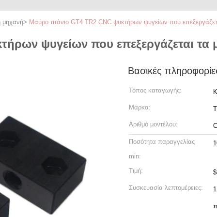
η μηχανή
>
Μαύρο τιτάνιο GT4 TR2 CNC ψυκτήρων ψυγείων που επεξεργάζετα
τήρων ψυγείων που επεξεργάζεται τα 
Βασικές πληροφορίε
Τόπος καταγωγής:
Κ
Μάρκα:
T
Αριθμό μοντέλου:
Ποσότητα παραγγελίας
1
min:
Τιμή:
$
Συσκευασία λεπτομέρειες:
1
π