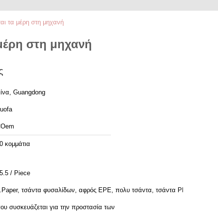
ι τα μέρη στη μηχανή
μέρη στη μηχανή
ς
ίνα, Guangdong
uofa
COem
0 κομμάτια
5.5 / Piece
.Paper, τσάντα φυσαλίδων, αφρός EPE, πολυ τσάντα, τσάντα PP
ου συσκευάζεται για την προστασία των