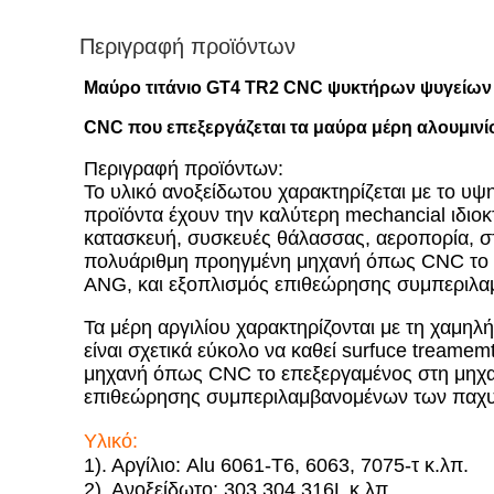
Περιγραφή προϊόντων
Μαύρο τιτάνιο GT4 TR2 CNC ψυκτήρων ψυγείων 
CNC που επεξεργάζεται τα μαύρα μέρη αλουμινί
Περιγραφή προϊόντων:
Το υλικό ανοξείδωτου χαρακτηρίζεται με το υψ
προϊόντα έχουν την καλύτερη mechancial ιδιοκ
κατασκευή, συσκευές θάλασσας, αεροπορία, στρ
πολυάριθμη προηγμένη μηχανή όπως CNC το επ
ANG, και εξοπλισμός επιθεώρησης συμπεριλαμ
Τα μέρη αργιλίου χαρακτηρίζονται με τη χαμηλ
είναι σχετικά εύκολο να καθεί surfuce treamem
μηχανή όπως CNC το επεξεργαμένος στη μηχαν
επιθεώρησης συμπεριλαμβανομένων των παχυμε
Υλικό:
1). Αργίλιο: Alu 6061-T6, 6063, 7075-τ κ.λπ.
2). Ανοξείδωτο: 303,304,316L κ.λπ.