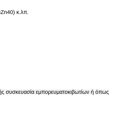
Zn40) κ.λπ.
λής συσκευασία εμπορευματοκιβωτίων ή όπως