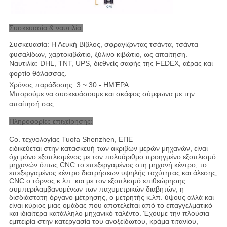
Συσκευασία & ναυτιλία:
Συσκευασία: Η Λευκή Βίβλος, σφραγίζοντας τσάντα, τσάντα
φυσαλίδων, χαρτοκιβώτιο, ξύλινο κιβώτιο, ως απαίτηση.
Ναυτιλία: DHL, TNT, UPS, διεθνείς σαφής της FEDEX, αέρας και
φορτίο θάλασσας
.
Χρόνος παράδοσης: 3 ~ 30 - ΗΜΈΡΑ
Μπορούμε να συσκευάσουμε και σκάφος σύμφωνα με την
απαίτησή σας.
Πληροφορίες επιχείρησης:
Co. τεχνολογίας Tuofa Shenzhen, ΕΠΕ
ειδικεύεται στην κατασκευή των ακριβών μερών μηχανών, είναι
όχι μόνο εξοπλισμένος με τον πολυάριθμο προηγμένο εξοπλισμό
μηχανών όπως CNC το επεξεργαμένος στη μηχανή κέντρο, το
επεξεργαμένος κέντρο διατρήσεων υψηλής ταχύτητας και άλεσης,
CNC ο τόρνος κ.λπ. και με τον εξοπλισμό επιθεώρησης
συμπεριλαμβανομένων των παχυμετρικών διαβητών, η
δισδιάστατη όργανο μέτρησης, ο μετρητής κ.λπ. ύψους αλλά και
είναι κύριος μιας ομάδας που αποτελείται από το επαγγελματικό
και ιδιαίτερα κατάλληλο μηχανικό ταλέντο. Έχουμε την πλούσια
εμπειρία στην κατεργασία του ανοξείδωτου, κράμα τιτανίου,