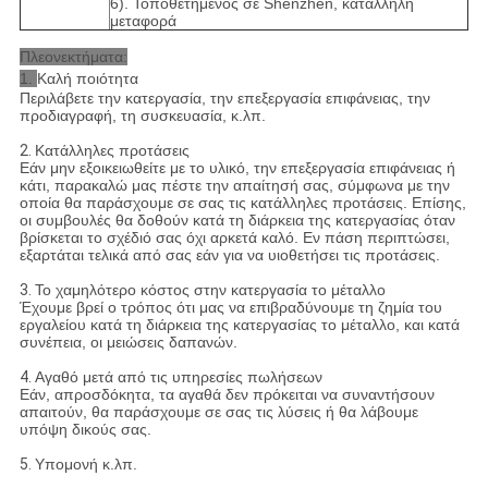
6). Τοποθετημένος σε Shenzhen, κατάλληλη
μεταφορά
Πλεονεκτήματα:
1.
Καλή ποιότητα
Περιλάβετε την κατεργασία, την επεξεργασία επιφάνειας, την
προδιαγραφή, τη συσκευασία, κ.λπ.
2.
Κατάλληλες προτάσεις
Εάν μην εξοικειωθείτε με το υλικό, την επεξεργασία επιφάνειας ή
κάτι, παρακαλώ μας πέστε την απαίτησή σας, σύμφωνα με την
οποία θα παράσχουμε σε σας τις κατάλληλες προτάσεις. Επίσης,
οι συμβουλές θα δοθούν κατά τη διάρκεια της κατεργασίας όταν
βρίσκεται το σχέδιό σας όχι αρκετά καλό. Εν πάση περιπτώσει,
εξαρτάται τελικά από σας εάν για να υιοθετήσει τις προτάσεις.
3.
Το χαμηλότερο κόστος στην κατεργασία το μέταλλο
Έχουμε βρεί ο τρόπος ότι μας να επιβραδύνουμε τη ζημία του
εργαλείου κατά τη διάρκεια της κατεργασίας το μέταλλο, και κατά
συνέπεια, οι μειώσεις δαπανών.
4.
Αγαθό μετά από τις υπηρεσίες πωλήσεων
Εάν, απροσδόκητα, τα αγαθά δεν πρόκειται να συναντήσουν
απαιτούν, θα παράσχουμε σε σας τις λύσεις ή θα λάβουμε
υπόψη δικούς σας.
5.
Υπομονή κ.λπ.