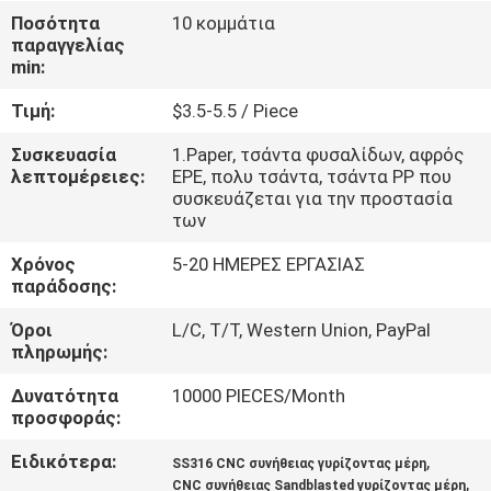
Ποσότητα
10 κομμάτια
παραγγελίας
ΈΛΕΓΧΟΣ
min:
ΠΟΙΌΤΗΤΑΣ
Τιμή:
$3.5-5.5 / Piece
ΕΠΙΚΟΙΝΩΝΉΣΤΕ
Συσκευασία
1.Paper, τσάντα φυσαλίδων, αφρός
λεπτομέρειες:
EPE, πολυ τσάντα, τσάντα PP που
ΜΑΖΊ
συσκευάζεται για την προστασία
των
ΜΑΣ
Χρόνος
5-20 ΗΜΕΡΕΣ ΕΡΓΑΣΙΑΣ
παράδοσης:
ΕΙΔΉΣΕΙΣ
Όροι
L/C, T/T, Western Union, PayPal
πληρωμής:
ΖΗΤΉΣΤΕ
Δυνατότητα
10000 PIECES/Month
ΜΙΑ
προσφοράς:
ΠΡΟΣΦΟΡΆ
Ειδικότερα:
,
SS316 CNC συνήθειας γυρίζοντας μέρη
,
CNC συνήθειας Sandblasted γυρίζοντας μέρη