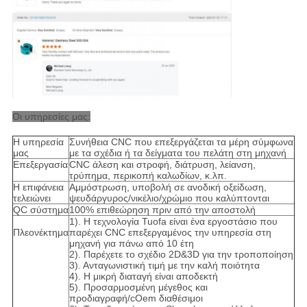
Οι υπηρεσίες μας:
Η υπηρεσία
Συνήθεια CNC που επεξεργάζεται τα μέρη σύμφωνα
μας
με τα σχέδια ή τα δείγματα του πελάτη στη μηχανή
Επεξεργασία
CNC άλεση και στροφή, διάτρυση, λείανση,
τρύπημα, περικοπή καλωδίων, κ.λπ.
Η επιφάνεια
Αμμόστρωση, υποβολή σε ανοδική οξείδωση,
τελειώνει
ψευδάργυρος/νικέλιο/χρώμιο που καλύπτονται
QC σύστημα
100% επιθεώρηση πριν από την αποστολή
1). Η τεχνολογία Tuofa είναι ένα εργοστάσιο που
Πλεονέκτημα
παρέχει CNC επεξεργαμένος την υπηρεσία στη
μηχανή για πάνω από 10 έτη
2). Παρέχετε το σχέδιο 2D&3D για την τροποποίηση
3). Ανταγωνιστική τιμή με την καλή ποιότητα
4). Η μικρή διαταγή είναι αποδεκτή
5). Προσαρμοσμένη μέγεθος και
προδιαγραφή/cOem διαθέσιμοι