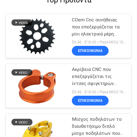
Top Προϊόντα
COem Cnc συνήθειας
που επεξεργάζεται τα
μίνι ηλεκτρικά μέρη
ποδηλάτων ρύπου
$0.80 - $16.00 / Piece MOQ:10 κομμάτια
μερών στη μηχανή
ΕΠΙΚΟΙΝΩΝΊΑ
Ακρίβεια CNC που
επεξεργάζεται τις
ίντσες σφιγκτηρών
Seatpost ποδηλάτων 5
$0.80 - $16.00 / Piece MOQ:10 κομμάτια
X 4 μερών στη μηχανή
ΕΠΙΚΟΙΝΩΝΊΑ
Μίσχος ποδηλάτων το
διευθετήσιμο διπλό
μίσχο ποδηλάτων που