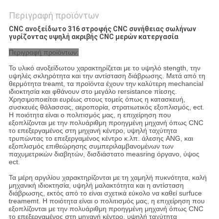
Περιγραφή προϊόντων
CNC ανοξείδωτο 316 στροφής CNC συνήθειας σωλήνων
γυρίζοντας υψηλή ακριβής CNC μερών κατεργασία
Περιγραφή προϊόντων:
Το υλικό ανοξείδωτου χαρακτηρίζεται με το υψηλό stength, την
υψηλές σκληρότητα και την αντίσταση διάβρωσης. Μετά από τη
θερμότητα treamt, τα προϊόντα έχουν την καλύτερη mechancial
ιδιοκτησία και φθάνουν στο μεγάλο rersistance πίεσης.
Χρησιμοποιείται ευρέως στους τομείς όπως η κατασκευή,
συσκευές θάλασσας, αεροπορία, στρατιωτικός εξοπλισμός, ect.
Η ποιότητα είναι ο πολιτισμός μας, η επιχείρηση που
εξοπλίζονται με την πολυάριθμη προηγμένη μηχανή όπως CNC
το επεξεργαμένος στη μηχανή κέντρο, υψηλή ταχύτητα
τρυπώντας το επεξεργαμένος κέντρο κ.λπ. άλεσης ANG, και
εξοπλισμός επιθεώρησης συμπεριλαμβανομένων των
παχυμετρικών διαβητών, δισδιάστατο measring όργανο, ύψος
ect.
Τα μέρη αργιλίου χαρακτηρίζονται με τη χαμηλή πυκνότητα, καλή
μηχανική ιδιοκτησία, υψηλή μαλακτότητα και η αντίσταση
διάβρωσης, εκτός από το είναι σχετικά εύκολο να καθεί surfuce
treamemt. Η ποιότητα είναι ο πολιτισμός μας, η επιχείρηση που
εξοπλίζονται με την πολυάριθμη προηγμένη μηχανή όπως CNC
το επεξεργαμένος στη μηχανή κέντρο, υψηλή ταχύτητα