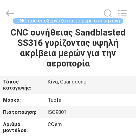
-
2026
Shenzhen
Tuofa
Technology
CNC που επεξεργάζεται τα μέρη στη μηχανή
Co.,
Ltd..
All
CNC συνήθειας Sandblasted
ΣΠΊΤΙ
Rights
Reserved.
SS316 γυρίζοντας υψηλή
ΠΡΟΪΌΝΤΑ
ακρίβεια μερών για την
αεροπορία
ΣΧΕΤΙΚΆ
ΜΕ
Τόπος
Κίνα, Guangdong
καταγωγής:
ΕΜΆΣ
Μάρκα:
Tuofa
ΕΠΙΣΚΈΨΕΙΣ
Πιστοποίηση:
ISO9001
ΣΤΟ
Αριθμό
COem
ΕΡΓΟΣΤΆΣΙΟ
μοντέλου: