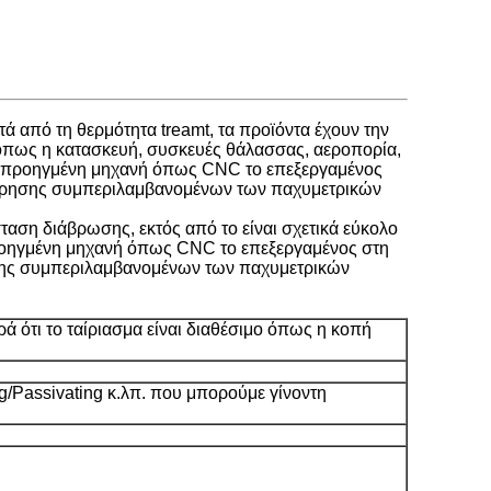
τά από τη θερμότητα treamt, τα προϊόντα έχουν την
ς όπως η κατασκευή, συσκευές θάλασσας, αεροπορία,
ιθμη προηγμένη μηχανή όπως CNC το επεξεργαμένος
θεώρησης συμπεριλαμβανομένων των παχυμετρικών
σταση διάβρωσης, εκτός από το είναι σχετικά εύκολο
η προηγμένη μηχανή όπως CNC το επεξεργαμένος στη
ησης συμπεριλαμβανομένων των παχυμετρικών
ρά ότι το ταίριασμα είναι διαθέσιμο όπως η κοπή
Passivating κ.λπ. που μπορούμε γίνοντη