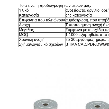
Ποια είναι η προδιαγραφή των μερών μας;
Υλικό
ανοξείδωτο, αργίλιο, ορεί
Κατεργασία
cnc κατεργασία
Επιφάνεια που τελειώνουν
αμμόστρωση, που υποβάλλ
Ανοχή
Τυποποιημένη ανοχή ή ω
Μέγεθος
Σύμφωνα με το σχέδιο τ
MOQ
1-1000, εξαρτηθείτε από
Χρονική ανοχή
25-30 εργάσιμες ημέρες,
Σχήμα/λογισμικό σχεδίων
ΒΉΜΑ CAD/PDF/DWG/I