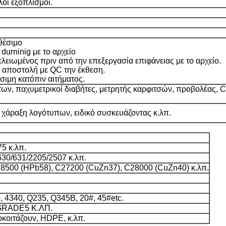
λοι εξοπλισμοί.
αθέσιμο
urninig με το αρχείο
ειωμένος πριν από την επεξεργασία επιφάνειας με το αρχείο.
 αποστολή με QC την έκθεση.
σιμη κατόπιν αιτήματος.
των, παχυμετρικοί διαβήτες, μετρητής καρφιτσών, προβολέας,
 χάραξη λογότυπων, ειδικό συσκευάζοντας κ.λπ.
5 κ.λπ.
630/631/2205/2507 κ.λπ.
8500 (HPb58), C27200 (CuZn37), C28000 (CuZn40) κ.λπ.
 4340, Q235, Q345B, 20#, 45#etc.
GRADE5 Κ.ΛΠ.
οκοιτάζουν, HDPE, κ.λπ.