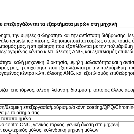
υ επεξεργάζονται τα εξαρτήματα μερών στη μηχανή
ength, την υψηλές σκληρότητα και την αντίσταση διάβρωσης. Με
γάλο rersistance πίεσης. Χρησιμοποιείται ευρέως στους τομεί
πολιτισμός μας, η επιχείρηση που εξοπλίζονται με την πολυάρ
επεξεργαμένος κέντρο κ.λπ. άλεσης ANG, και εξοπλισμός επι
ότητα, καλή μηχανική ιδιοκτησία, υψηλή μαλακτότητα και η αντί
ιτισμός μας, η επιχείρηση που εξοπλίζονται με την πολυάριθμ
εργαμένος κέντρο κ.λπ. άλεσης ANG, και εξοπλισμός επιθεώρ
ίζει, cnc τόρνος, άλεση, λείανση, διάτρυση. κάποιος άλλος αφο
/θερμική επεξεργασία/μαύρισμα/σκόνη coating/QPQ/Chroming/
 με το αίτημά σας.
 τυποποιημένο
ο centre.CNC, γενικός τόρνος, γενική άλεση στη μηχανή,
 εσωτερικός μύλος, κυλινδρική μηχανή μύλων,