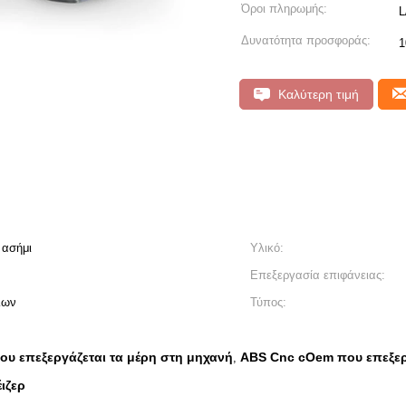
Όροι πληρωμής:
L
Δυνατότητα προσφοράς:
1
Καλύτερη τιμή
 ασήμι
Υλικό:
Επεξεργασία επιφάνειας:
λων
Τύπος:
υ επεξεργάζεται τα μέρη στη μηχανή
ABS Cnc cOem που επεξερ
,
ιζερ