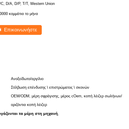
/C, D/A, D/P, T/T, Western Union
0000 κομμάτια το μήνα
Επικοινωνήστε
Ανοξείδωτο/αργίλιο
Στίλβωση επένδυσης \ επιστρώματος \ σκονών
OEM/ODM, μέρη σφράγισης, μέρος cOem, κοπή λέιζερ σωλήνων/
οριζόντια κοπή λέιζερ
γάζονται τα μέρη στη μηχανή
,