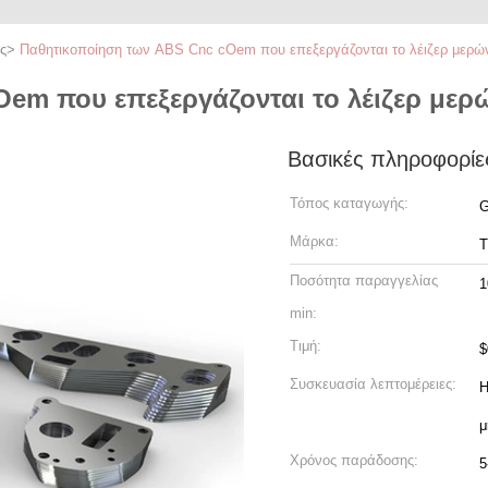
ς
>
Παθητικοποίηση των ABS Cnc cOem που επεξεργάζονται το λέιζερ μερών
em που επεξεργάζονται το λέιζερ μερώ
Βασικές πληροφορίε
Τόπος καταγωγής:
G
Μάρκα:
T
Ποσότητα παραγγελίας
1
min:
Τιμή:
$
Συσκευασία λεπτομέρειες:
Η
μ
Χρόνος παράδοσης:
5