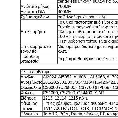
centerless μηχανή μύλων και άλ
Ανώτατο μήκος
700MM
Ανώτατο DIA
400MM
Σχήμα σχεδίων
pdf/.dwg/.igs. /.stp/x_t κ.λπ.
Το υλικό πιστοποιητικό είναι δι
Τυχαία παραγωγή επιθεώρησης d
Επιθεωρήστε
Πλήρης επιθεώρηση μετά από τελ
100% επιθεώρηση πριν από την
Η επιθεώρηση τρίτου είναι διαθέ
Επιθεωρήστε το
Μικρόμετρο, διαμετρήματα νημά
εργαλείο
κ.λπ.
Πρόσθετη
Τα μέρη καθαρίζουν, συνέλευση,
υπηρεσία
Υλικό διαθέσιμο
Αργίλιο
Al2024, Al5052, AL6061, AL6063, AL707
Ανοξείδωτο
201/202/301/303/304/316/416/420/421/
Ορείχαλκος
C36000 (C26800), C37700 (HPb59), C3
Χαλκός
C51000, C52100, C54400, Κ.ΛΠ.
Σίδηρος
1213, 12L14, 1215 κ.λπ.
Χάλυβας
Ήπιος χάλυβας, χάλυβας άνθρακα, 4140,
Τιτάνιο
TA1/TA2/TB1/TC4/TC18, TJ GRADE2/
Πλαστικό
Τα ABS, POM, Delrin, νάυλον, PP, κρυφ