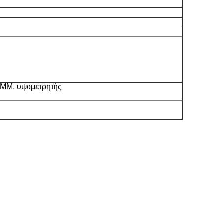
 CMM, υψομετρητής