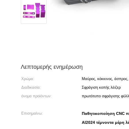
Λεπτομερής ενημέρωση
Χρώμα:
Μαύρος, κόκκινος, άσπρος,
Διαδικασία:
Σφράγιση κοπής λέιζερ
όνομα προϊόντων:
πρωτότυπο σφράγισης φύλ
Επισημαίνω:
Παθητικοποίηση CNC πο
Al2024 τέμνοντα μέρη λέ