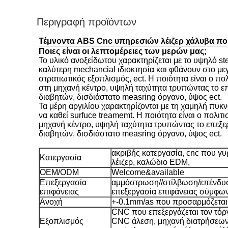
Περιγραφή προϊόντων
Τέμνοντα ABS Cnc υπηρεσιών λέιζερ χάλυβα πο
Ποιες είναι οι λεπτομέρειες των μερών μας;
Το υλικό ανοξείδωτου χαρακτηρίζεται με το υψηλό st
καλύτερη mechancial ιδιοκτησία και φθάνουν στο με
στρατιωτικός εξοπλισμός, ect. Η ποιότητα είναι ο 
στη μηχανή κέντρο, υψηλή ταχύτητα τρυπώντας το 
διαβητών, δισδιάστατο measring όργανο, ύψος ect.
Τα μέρη αργιλίου χαρακτηρίζονται με τη χαμηλή πυκν
να καθεί surfuce treamemt. Η ποιότητα είναι ο πολ
μηχανή κέντρο, υψηλή ταχύτητα τρυπώντας το επεξ
διαβητών, δισδιάστατο measring όργανο, ύψος ect.
ακριβής κατεργασία, cnc που γυρ
Κατεργασία
λέιζερ, καλώδιο EDM,
OEM/ODM
Welcome&available
Επεξεργασία
αμμόστρωση//στίλβωση/επένδυση
επιφάνειας
επεξεργασία επιφάνειας σύμφωνα
Ανοχή
+-0.1mm/as που προσαρμόζεται
CNC που επεξεργάζεται τον τόρν
Εξοπλισμός
CNC άλεση, μηχανή διατρήσεων,