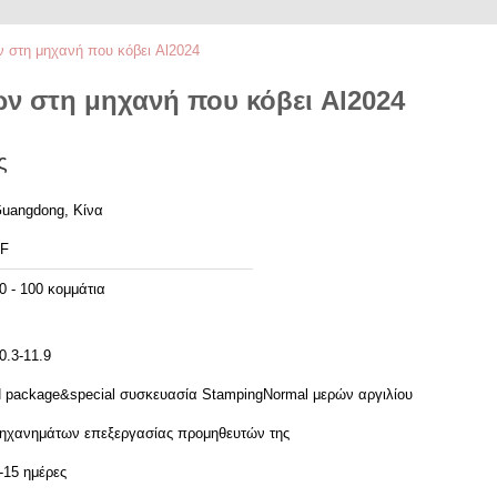
 στη μηχανή που κόβει Al2024
ν στη μηχανή που κόβει Al2024
ς
uangdong, Κίνα
F
0 - 100 κομμάτια
0.3-11.9
 package&special συσκευασία StampingNormal μερών αργιλίου
ηχανημάτων επεξεργασίας προμηθευτών της
-15 ημέρες