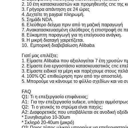
2. 10 έτη κατασκευαστών και προμηθευτής cnc της 
3. Γρήγορα απάντηση σε 24 ώρες
4. Δεχτείτε τη paypal πληρωμή.
5. Σημάδι NDA.
6. Ελεύθερο δείγμα πριν από τη μαζική παραγωγή
7. Ανακατασκευασμένη ελεύθερος ή επιστροφή σε π
8. Εύκαμπτη παραγωγή για τη επείγουσα ανάγκη.
9. Η μικρή διαταγή χαιρετίζεται.
10. Εμπορική διαβεβαίωση Alibaba
Γιατί μας επιλέξτε;
1. Είμαστε Alibaba που αξιολογείται 7 έτη χρυσών 
2. Είμαστε ένα εργοστάσιο κατασκευαστικός cnc επεξ
3. Είμαστε ειδικοί τα μέρη και παρέχουμε στους πελά
4. 100% QC επιθεώρηση πριν από την αποστολή.
5. Μπορούμε να κάνουμε το φύλλο σχεδίων και να σ
FAQ
Q1: Τι η επεξεργασία επιφάνειας;
Α1: Για την επεξεργασία suface, υπάρχει αμμόστρω
Q2: Τι ο γενικός το στρώμα είναι παχύς;
A2: Διαφορετικός που υποβάλλεται σε ανοδική οξείδ
* Συνηθισμένο 10-30um
* Σκληρό 20-40um (μικρό)
Q3: Ποιος τύπος υλικού μπορούμε να επεξεργαστού