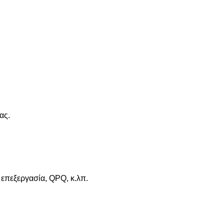
ας.
 επεξεργασία, QPQ, κ.λπ.