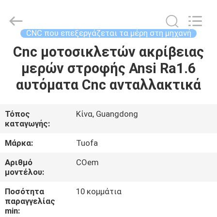
-
2026
Shenzhen
Tuofa
Technology
CNC που επεξεργάζεται τα μέρη στη μηχανή
Co.,
Ltd..
All
Cnc μοτοσικλετών ακρίβειας
ΣΠΊΤΙ
Rights
Reserved.
μερών στροφής Ansi Ra1.6
ΠΡΟΪΌΝΤΑ
αυτόματα Cnc ανταλλακτικά
ΣΧΕΤΙΚΆ
Τόπος
Κίνα, Guangdong
καταγωγής:
ΜΕ
ΕΜΆΣ
Μάρκα:
Tuofa
Αριθμό
COem
μοντέλου:
ΕΠΙΣΚΈΨΕΙΣ
ΣΤΟ
Ποσότητα
10 κομμάτια
παραγγελίας
ΕΡΓΟΣΤΆΣΙΟ
min: