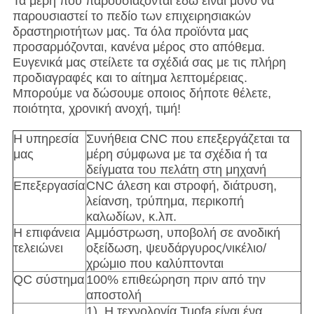
Τα μέρη που παρουσιάζονται εδώ είναι μόνο να
παρουσιαστεί το πεδίο των επιχειρησιακών
δραστηριοτήτων μας.
Τα όλα προϊόντα μας
προσαρμόζονται, κανένα μέρος στο απόθεμα.
Ευγενικά μας στείλετε τα σχέδιά σας με τις πλήρη
προδιαγραφές και το αίτημα λεπτομέρειας.
Μπορούμε να δώσουμε οποιος δήποτε θέλετε,
ποιότητα, χρονική ανοχή, τιμή!
Η υπηρεσία
Συνήθεια CNC που επεξεργάζεται τα
μας
μέρη σύμφωνα με τα σχέδια ή τα
δείγματα του πελάτη στη μηχανή
Επεξεργασία
CNC άλεση και στροφή, διάτρυση,
λείανση, τρύπημα, περικοπή
καλωδίων, κ.λπ.
Η επιφάνεια
Αμμόστρωση, υποβολή σε ανοδική
τελειώνει
οξείδωση, ψευδάργυρος/νικέλιο/
χρώμιο που καλύπτονται
QC σύστημα
100% επιθεώρηση πριν από την
αποστολή
1). Η τεχνολογία Tuofa είναι ένα