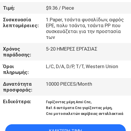
Τιμή:
$9.36 / Piece
ΈΛΕΓΧΟΣ
Συσκευασία
1.Paper, τσάντα φυσαλίδων, αφρός
ΠΟΙΌΤΗΤΑΣ
λεπτομέρειες:
EPE, πολυ τσάντα, τσάντα PP που
συσκευάζεται για την προστασία
των
ΕΠΙΚΟΙΝΩΝΉΣΤΕ
Χρόνος
5-20 ΗΜΕΡΕΣ ΕΡΓΑΣΙΑΣ
ΜΑΖΊ
παράδοσης:
ΜΑΣ
Όροι
L/C, D/A, D/P, T/T, Western Union
πληρωμής:
ΕΙΔΉΣΕΙΣ
Δυνατότητα
10000 PIECES/Month
προσφοράς:
ΖΗΤΉΣΤΕ
Ειδικότερα:
,
Γυρίζοντας μέρη Ansi Cnc
,
ΜΙΑ
Ra1.6 αυτόματα Cnc γυρίζοντας μέρη
Cnc μοτοσικλετών ακρίβειας ανταλλακτικά
ΠΡΟΣΦΟΡΆ