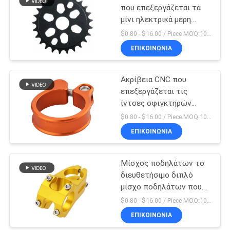
που επεξεργάζεται τα
μίνι ηλεκτρικά μέρη
ποδηλάτων ρύπου
$0.80 - $16.00 / Piece MOQ:10 κομμάτια
μερών στη μηχανή
ΕΠΙΚΟΙΝΩΝΊΑ
Ακρίβεια CNC που
επεξεργάζεται τις
ίντσες σφιγκτηρών
Seatpost ποδηλάτων 5
$0.80 - $16.00 / Piece MOQ:10 κομμάτια
X 4 μερών στη μηχανή
ΕΠΙΚΟΙΝΩΝΊΑ
Μίσχος ποδηλάτων το
διευθετήσιμο διπλό
μίσχο ποδηλάτων που
κατασκευάζεται που
$0.80 - $16.00 / Piece MOQ:10 κομμάτια
διπλώνει στην Κίνα
ΕΠΙΚΟΙΝΩΝΊΑ