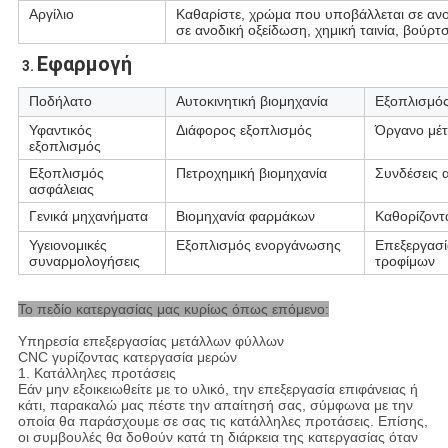
Αργίλιο
Καθαρίστε, χρώμα που υποβάλλεται σε ανο
σε ανοδική οξείδωση, χημική ταινία, βούρτ
Εφαρμογή
3. 
Ποδήλατο
Αυτοκινητική βιομηχανία
Εξοπλισμό
Υφαντικός
Διάφορος εξοπλισμός
Όργανο μέ
εξοπλισμός
Εξοπλισμός
Πετροχημική βιομηχανία
Συνδέσεις 
ασφάλειας
Γενικά μηχανήματα
Βιομηχανία φαρμάκων
Καθορίζοντ
Υγειονομικές
Εξοπλισμός ενοργάνωσης
Επεξεργασ
συναρμολογήσεις
τροφίμων
Το πεδίο κατεργασίας μας κυρίως όπως επόμενο:
Υπηρεσία επεξεργασίας μετάλλων φύλλων
CNC γυρίζοντας κατεργασία μερών
1. Κατάλληλες προτάσεις
Εάν μην εξοικειωθείτε με το υλικό, την επεξεργασία επιφάνειας ή
κάτι, παρακαλώ μας πέστε την απαίτησή σας, σύμφωνα με την
οποία θα παράσχουμε σε σας τις κατάλληλες προτάσεις. Επίσης,
οι συμβουλές θα δοθούν κατά τη διάρκεια της κατεργασίας όταν