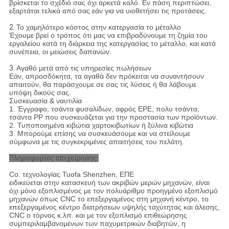
βρίσκεται το σχέδιό σας όχι αρκετά καλό. Εν πάση περιπτώσει,
εξαρτάται τελικά από σας εάν για να υιοθετήσει τις προτάσεις.
2.
Το χαμηλότερο κόστος στην κατεργασία το μέταλλο
Έχουμε βρεί ο τρόπος ότι μας να επιβραδύνουμε τη ζημία του
εργαλείου κατά τη διάρκεια της κατεργασίας το μέταλλο, και κατά
συνέπεια, οι μειώσεις δαπανών.
3.
Αγαθό μετά από τις υπηρεσίες πωλήσεων
Εάν, απροσδόκητα, τα αγαθά δεν πρόκειται να συναντήσουν
απαιτούν, θα παράσχουμε σε σας τις λύσεις ή θα λάβουμε
υπόψη δικούς σας.
Συσκευασία & ναυτιλία
1. Έγγραφο, τσάντα φυσαλίδων, αφρός EPE, πολυ τσάντα,
τσάντα PP που συσκευάζεται για την προστασία των προϊόντων.
2. Τυποποιημένα κιβώτια χαρτοκιβωτίων ή ξύλινα κιβώτια
3. Μπορούμε επίσης να συσκευάσουμε και να στείλουμε
σύμφωνα με τις συγκεκριμένες απαιτήσεις του πελάτη.
Πληροφορίες επιχείρησης:
Co. τεχνολογίας Tuofa Shenzhen, ΕΠΕ
ειδικεύεται στην κατασκευή των ακριβών μερών μηχανών, είναι
όχι μόνο εξοπλισμένος με τον πολυάριθμο προηγμένο εξοπλισμό
μηχανών όπως CNC το επεξεργαμένος στη μηχανή κέντρο, το
επεξεργαμένος κέντρο διατρήσεων υψηλής ταχύτητας και άλεσης,
CNC ο τόρνος κ.λπ. και με τον εξοπλισμό επιθεώρησης
συμπεριλαμβανομένων των παχυμετρικών διαβητών, η