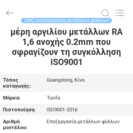
-
2026
Shenzhen
Tuofa
Technology
CNC επεξεργασία μετάλλων φύλλων
Co.,
Ltd..
All
μέρη αργιλίου μετάλλων RA
ΣΠΊΤΙ
Rights
Reserved.
1,6 ανοχής 0.2mm που
ΠΡΟΪΌΝΤΑ
σφραγίζουν τη συγκόλληση
ISO9001
ΣΧΕΤΙΚΆ
ΜΕ
Τόπος
Guangdong, Κίνα
καταγωγής:
ΕΜΆΣ
Μάρκα:
Tuofa
ΕΠΙΣΚΈΨΕΙΣ
Πιστοποίηση:
ISO9001-2016
ΣΤΟ
Αριθμό
Επεξεργασία μετάλλων φύλλων
ΕΡΓΟΣΤΆΣΙΟ
μοντέλου: