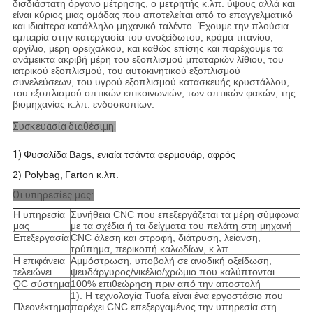
δισδιάστατη όργανο μέτρησης, ο μετρητής κ.λπ. ύψους αλλά και
είναι κύριος μιας ομάδας που αποτελείται από το επαγγελματικό
και ιδιαίτερα κατάλληλο μηχανικό ταλέντο. Έχουμε την πλούσια
εμπειρία στην κατεργασία του ανοξείδωτου, κράμα τιτανίου,
αργίλιο, μέρη ορείχαλκου, και καθώς επίσης και παρέχουμε τα
ανάμεικτα ακριβή μέρη του εξοπλισμού μπαταριών λίθιου, του
ιατρικού εξοπλισμού, του αυτοκινητικού εξοπλισμού
συνελεύσεων, του υγρού εξοπλισμού κατασκευής κρυστάλλου,
του εξοπλισμού οπτικών επικοινωνιών, των οπτικών φακών, της
βιομηχανίας κ.λπ. ενδοσκοπίων.
Συσκευασία διαθέσιμη:
1)
Φυσαλίδα
Β
ags, ενιαία τσάντα φερμουάρ, αφρός
2) Polybag,
Γ
arton κ.λπ.
Οι υπηρεσίες μας:
Η υπηρεσία
Συνήθεια CNC που επεξεργάζεται τα μέρη σύμφωνα
μας
με τα σχέδια ή τα δείγματα του πελάτη στη μηχανή
Επεξεργασία
CNC άλεση και στροφή, διάτρυση, λείανση,
τρύπημα, περικοπή καλωδίων, κ.λπ.
Η επιφάνεια
Αμμόστρωση, υποβολή σε ανοδική οξείδωση,
τελειώνει
ψευδάργυρος/νικέλιο/χρώμιο που καλύπτονται
QC σύστημα
100% επιθεώρηση πριν από την αποστολή
1). Η τεχνολογία Tuofa είναι ένα εργοστάσιο που
Πλεονέκτημα
παρέχει CNC επεξεργαμένος την υπηρεσία στη