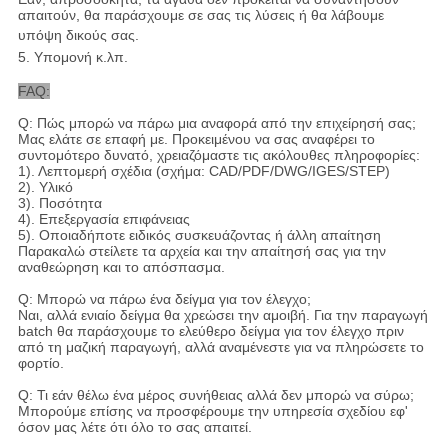
απαιτούν, θα παράσχουμε σε σας τις λύσεις ή θα λάβουμε
υπόψη δικούς σας.
5. Υπομονή κ.λπ.
FAQ:
Q: Πώς μπορώ να πάρω μια αναφορά από την επιχείρησή σας;
Μας ελάτε σε επαφή με. Προκειμένου να σας αναφέρει το
συντομότερο δυνατό, χρειαζόμαστε τις ακόλουθες πληροφορίες:
1). Λεπτομερή σχέδια (σχήμα: CAD/PDF/DWG/IGES/STEP)
2). Υλικό
3). Ποσότητα
4). Επεξεργασία επιφάνειας
5). Οποιαδήποτε ειδικός συσκευάζοντας ή άλλη απαίτηση
Παρακαλώ στείλετε τα αρχεία και την απαίτησή σας για την
αναθεώρηση και το απόσπασμα.
Q: Μπορώ να πάρω ένα δείγμα για τον έλεγχο;
Ναι, αλλά ενιαίο δείγμα θα χρεώσει την αμοιβή. Για την παραγωγή
batch θα παράσχουμε το ελεύθερο δείγμα για τον έλεγχο πριν
από τη μαζική παραγωγή, αλλά αναμένεστε για να πληρώσετε το
φορτίο.
Q: Τι εάν θέλω ένα μέρος συνήθειας αλλά δεν μπορώ να σύρω;
Μπορούμε επίσης να προσφέρουμε την υπηρεσία σχεδίου εφ'
όσον μας λέτε ότι όλο το σας απαιτεί.