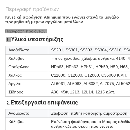
Περιγραφή προϊόντων
Κινεζική σφράγιση Alumium που ενώνει στενά το μεγάλο
προμηθευτή μερών αργιλίου μετάλλων
Περιγραφή προϊόντων:
Υλικά υποστήριξης
1. 
Ανοξείδωτο
SS201, SS301, SS303, SS304, SS316, SS
Χάλυβας
Ήπιος χάλυβας, χάλυβας άνθρακα, 4140, 4
Ορείχαλκος
HPb63, HPb62, HPb61, HPb59, H59, H68, 
Χαλκός
C11000, C12000, C12000, C36000 Κ.ΛΠ.
Αργίλιο
AL6061, AL6063, AL6082, AL7075, AL5052
Σίδηρος
A36, 45#, 1213, 12L14, 1215 κ.λπ.
Επεξεργασία επιφάνειας
2. 
Ανοξείδωτο
Στίλβωση, παθητικοποίηση, αμμόστρωση, 
Χάλυβας
Επένδυση ψευδάργυρου, ο Μαύρος οξειδίω
ανθρακιάζεται, σκόνη που ντύνεται