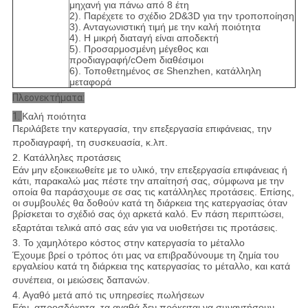
μηχανή για πάνω από 8 έτη
2). Παρέχετε το σχέδιο 2D&3D για την τροποποίηση
3). Ανταγωνιστική τιμή με την καλή ποιότητα
4). Η μικρή διαταγή είναι αποδεκτή
5). Προσαρμοσμένη μέγεθος και
προδιαγραφή/cOem διαθέσιμοι
6). Τοποθετημένος σε Shenzhen, κατάλληλη
μεταφορά
Πλεονεκτήματα:
1.
Καλή ποιότητα
Περιλάβετε την κατεργασία, την επεξεργασία επιφάνειας, την
προδιαγραφή, τη συσκευασία, κ.λπ.
2. Κατάλληλες προτάσεις
Εάν μην εξοικειωθείτε με το υλικό, την επεξεργασία επιφάνειας ή
κάτι, παρακαλώ μας πέστε την απαίτησή σας, σύμφωνα με την
οποία θα παράσχουμε σε σας τις κατάλληλες προτάσεις. Επίσης,
οι συμβουλές θα δοθούν κατά τη διάρκεια της κατεργασίας όταν
βρίσκεται το σχέδιό σας όχι αρκετά καλό. Εν πάση περιπτώσει,
εξαρτάται τελικά από σας εάν για να υιοθετήσει τις προτάσεις.
3. Το χαμηλότερο κόστος στην κατεργασία το μέταλλο
Έχουμε βρεί ο τρόπος ότι μας να επιβραδύνουμε τη ζημία του
εργαλείου κατά τη διάρκεια της κατεργασίας το μέταλλο, και κατά
συνέπεια, οι μειώσεις δαπανών.
4. Αγαθό μετά από τις υπηρεσίες πωλήσεων
Εάν, απροσδόκητα, τα αγαθά δεν πρόκειται να συναντήσουν