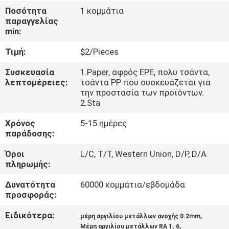
Ποσότητα
1 κομμάτια
παραγγελίας
ΈΛΕΓΧΟΣ
min:
ΠΟΙΌΤΗΤΑΣ
Τιμή:
$2/Pieces
ΕΠΙΚΟΙΝΩΝΉΣΤΕ
Συσκευασία
1.Paper, αφρός EPE, πολυ τσάντα,
λεπτομέρειες:
τσάντα PP που συσκευάζεται για
ΜΑΖΊ
την προστασία των προϊόντων.
2.Sta
ΜΑΣ
Χρόνος
5-15 ημέρες
παράδοσης:
ΕΙΔΉΣΕΙΣ
Όροι
L/C, T/T, Western Union, D/P, D/A
πληρωμής:
ΖΗΤΉΣΤΕ
Δυνατότητα
60000 κομμάτια/εβδομάδα
ΜΙΑ
προσφοράς:
ΠΡΟΣΦΟΡΆ
Ειδικότερα:
,
μέρη αργιλίου μετάλλων ανοχής 0.2mm
,
,
Μέρη αργιλίου μετάλλων RA 1
6