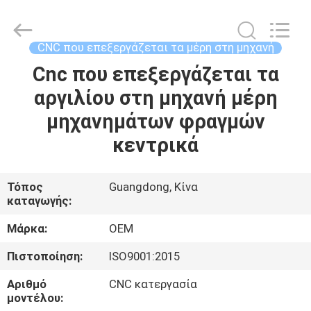
-
2026
Shenzhen
Tuofa
Technology
CNC που επεξεργάζεται τα μέρη στη μηχανή
Co.,
Ltd..
All
Cnc που επεξεργάζεται τα
ΣΠΊΤΙ
Rights
Reserved.
αργιλίου στη μηχανή μέρη
ΠΡΟΪΌΝΤΑ
μηχανημάτων φραγμών
κεντρικά
ΣΧΕΤΙΚΆ
ΜΕ
Τόπος
Guangdong, Κίνα
καταγωγής:
ΕΜΆΣ
Μάρκα:
OEM
ΕΠΙΣΚΈΨΕΙΣ
Πιστοποίηση:
ISO9001:2015
ΣΤΟ
Αριθμό
CNC κατεργασία
ΕΡΓΟΣΤΆΣΙΟ
μοντέλου: