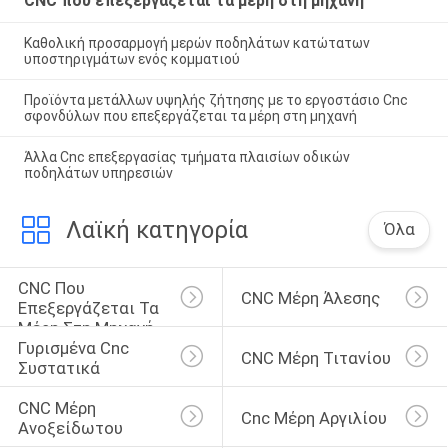
CNC που επεξεργάζεται τα μέρη στη μηχανή
Καθολική προσαρμογή μερών ποδηλάτων κατώτατων
υποστηριγμάτων ενός κομματιού
Προϊόντα μετάλλων υψηλής ζήτησης με το εργοστάσιο Cnc
σφονδύλων που επεξεργάζεται τα μέρη στη μηχανή
Άλλα Cnc επεξεργασίας τμήματα πλαισίων οδικών
ποδηλάτων υπηρεσιών
Λαϊκή κατηγορία
Όλα
CNC Που 
CNC Μέρη Άλεσης
Επεξεργάζεται Τα 
Μέρη Στη Μηχανή
Γυρισμένα Cnc 
CNC Μέρη Τιτανίου
Συστατικά
CNC Μέρη 
Cnc Μέρη Αργιλίου
Ανοξείδωτου