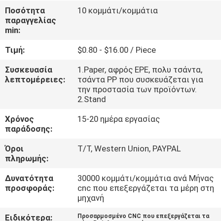
Ποσότητα
10 κομμάτι/κομμάτια
παραγγελίας
ΈΛΕΓΧΟΣ
min:
ΠΟΙΌΤΗΤΑΣ
Τιμή:
$0.80 - $16.00 / Piece
ΕΠΙΚΟΙΝΩΝΉΣΤΕ
Συσκευασία
1.Paper, αφρός EPE, πολυ τσάντα,
λεπτομέρειες:
τσάντα PP που συσκευάζεται για
ΜΑΖΊ
την προστασία των προϊόντων.
2.Stand
ΜΑΣ
Χρόνος
15-20 ημέρα εργασίας
παράδοσης:
ΕΙΔΉΣΕΙΣ
Όροι
T/T, Western Union, PAYPAL
πληρωμής:
ΖΗΤΉΣΤΕ
Δυνατότητα
30000 κομμάτι/κομμάτια ανά Μήνας
ΜΙΑ
προσφοράς:
cnc που επεξεργάζεται τα μέρη στη
μηχανή
ΠΡΟΣΦΟΡΆ
Ειδικότερα:
Προσαρμοσμένο CNC που επεξεργάζεται τα