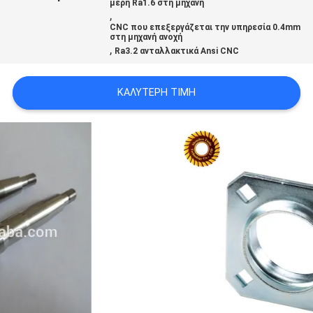
μέρη Ra1.6 στη μηχανή
ΧΆΡΤΗΣ
,
CNC που επεξεργάζεται την υπηρεσία 0.4mm
ΙΣΤΟΣΕΛΊΔΑΣ
στη μηχανή ανοχή
,
Ra3.2 ανταλλακτικά Ansi CNC
ΠΟΛΙΤΙΚΉ
ΚΑΛΎΤΕΡΗ ΤΙΜΉ
ΑΠΟΡΡΉΤΟΥ