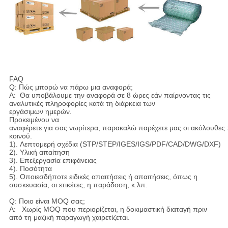
FAQ
Q: Πώς μπορώ να πάρω μια αναφορά;
Α: Θα υποβάλουμε την αναφορά σε 8 ώρες εάν παίρνοντας τις
αναλυτικές πληροφορίες κατά τη διάρκεια των
εργάσιμων ημερών.
Προκειμένου να
αναφέρετε για σας νωρίτερα, παρακαλώ παρέχετε μας οι ακόλουθες
κοινού.
1). Λεπτομερή σχέδια (STP/STEP/IGES/IGS/PDF/CAD/DWG/DXF)
2). Υλική απαίτηση
3). Επεξεργασία επιφάνειας
4). Ποσότητα
5). Οποιεσδήποτε ειδικές απαιτήσεις ή απαιτήσεις, όπως η
συσκευασία, οι ετικέτες, η παράδοση, κ.λπ.
Q: Ποιο είναι MOQ σας;
Α: Χωρίς MOQ που περιορίζεται, η δοκιμαστική διαταγή πριν
από τη μαζική παραγωγή χαιρετίζεται.