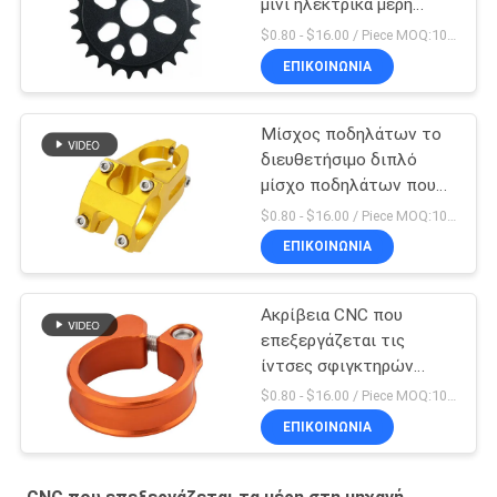
μίνι ηλεκτρικά μέρη
ποδηλάτων ρύπου
$0.80 - $16.00 / Piece MOQ:10 κομμάτια
μερών στη μηχανή
ΕΠΙΚΟΙΝΩΝΊΑ
Μίσχος ποδηλάτων το
διευθετήσιμο διπλό
μίσχο ποδηλάτων που
κατασκευάζεται που
$0.80 - $16.00 / Piece MOQ:10 κομμάτια
διπλώνει στην Κίνα
ΕΠΙΚΟΙΝΩΝΊΑ
Ακρίβεια CNC που
επεξεργάζεται τις
ίντσες σφιγκτηρών
Seatpost ποδηλάτων 5
$0.80 - $16.00 / Piece MOQ:10 κομμάτια
X 4 μερών στη μηχανή
ΕΠΙΚΟΙΝΩΝΊΑ