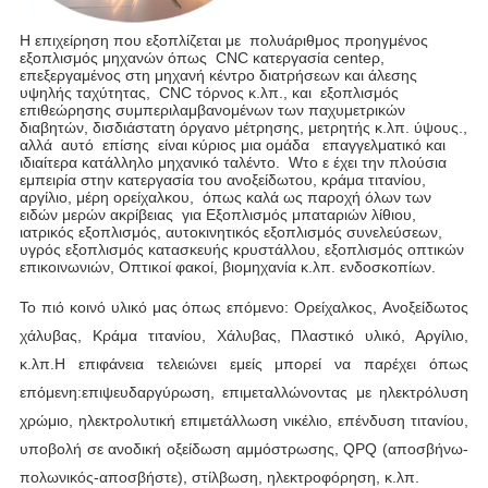
Η επιχείρηση που εξοπλίζεται
με
πολυάριθμος προηγμένος 
εξοπλισμός μηχανών όπως
CNC
κατεργασία cente
ρ
,
επεξεργαμένος στη μηχανή κέντρο διατρήσεων και άλεσης 
υψηλής ταχύτητας,
CNC
τόρνος κ.λπ.
, και
εξοπλισμός 
επιθεώρησης συμπεριλαμβανομένων των παχυμετρικών 
διαβητών, δισδιάστατη όργανο μέτρησης,
μετρητής κ.λπ. ύψους.
,
αλλά
αυτό
επίσης
είναι κύριος
μια ομάδα
επαγγελματικό και 
ιδιαίτερα κατάλληλο μηχανικό ταλέντο.
W
το ε έχει την πλούσια 
εμπειρία στην κατεργασία του ανοξείδωτου, κράμα τιτανίου,
αργίλιο, μέρη ορείχαλκου,
όπως
καλά ως παροχή όλων των 
ειδών μερών ακρίβειας
για
Εξοπλισμός μπαταριών λίθιου,
ιατρικός
εξοπλισμός,
αυτοκινητικός εξοπλισμός συνελεύσεων, 
υγρός εξοπλισμός κατασκευής κρυστάλλου,
εξοπλισμός οπτικών 
επικοινωνιών,
Οπτικοί φακοί,
βιομηχανία κ.λπ. ενδοσκοπίων.
Το πιό κοινό υλικό μας όπως επόμενο:
Ορείχαλκος,
Ανοξείδωτος
χάλυβας,
Κράμα τιτανίου,
Χάλυβας,
Πλαστικό υλικό
, Αργίλιο, 
κ.λπ.
Η επιφάνεια τελειώνει εμείς μπορεί να παρέχει όπως 
επόμενη:
επιψευδαργύρωση,
επιμεταλλώνοντας με ηλεκτρόλυση 
χρώμιο, ηλεκτρολυτική επιμετάλλωση
νικέλιο,
επένδυση τιτανίου,
υποβολή σε ανοδική οξείδωση αμμόστρωσης, QPQ (αποσβήνω-
πολωνικός-αποσβήστε), στίλβωση, ηλεκτροφόρηση, κ.λπ.