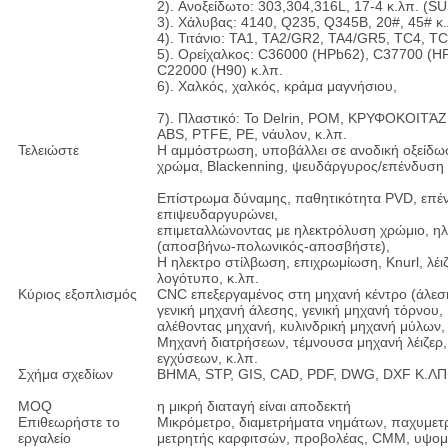
2). Ανοξείδωτο: 303,304,316L, 17-4 κ.λπ. (S
3). Χάλυβας: 4140, Q235, Q345B, 20#, 45# κ.
4). Τιτάνιο: TA1, TA2/GR2, TA4/GR5, TC4, T
5). Ορείχαλκος: C36000 (HPb62), C37700 (H
C22000 (H90) κ.λπ.
6). Χαλκός, χαλκός, κράμα μαγνήσιου,
7). Πλαστικό: Το Delrin, POM, ΚΡΥΦΟΚΟΙΤΆΖΕ
ABS, PTFE, PE, νάυλον, κ.λπ.
Τελειώστε
Η αμμόστρωση, υποβάλλει σε ανοδική οξείδω
χρώμα, Blackenning, ψευδάργυρος/επένδυση N
Επίστρωμα δύναμης, παθητικότητα PVD, επέν
επιψευδαργυρώνει,
επιμεταλλώνοντας με ηλεκτρόλυση χρώμιο, 
(αποσβήνω-πολωνικός-αποσβήστε),
Η ηλεκτρο στίλβωση, επιχρωμίωση, Knurl, λέιζ
λογότυπο, κ.λπ.
Κύριος εξοπλισμός
CNC επεξεργαμένος στη μηχανή κέντρο (άλεσ
γενική μηχανή άλεσης, γενική μηχανή τόρνου,
αλέθοντας μηχανή, κυλινδρική μηχανή μύλων,
Μηχανή διατρήσεων, τέμνουσα μηχανή λέιζερ
εγχύσεων, κ.λπ.
Σχήμα σχεδίων
ΒΗΜΑ, STP, GIS, CAD, PDF, DWG, DXF Κ.ΛΠ
MOQ
η μικρή διαταγή είναι αποδεκτή
Επιθεωρήστε το
Μικρόμετρο, διαμετρήματα νημάτων, παχυμετρι
εργαλείο
μετρητής καρφιτσών, προβολέας, CMM, υψομε