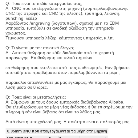
Q: Ποιο είναι το πεδίο κατεργασίας σας;
Α: CNC που επεξεργάζεται στη μηχανή (συμπεριλαμβανομένης
CNC της στροφής και CNC της άλεσης), τρύπημα, λείανση,
punching, λέιζερ
Χαράζοντας /engraving (λογότυπων), σχετική με η το EDM
υπηρεσία, ευπόβαλε σε ανοδική οξείδωση την υπηρεσία
χρώματος,
Τέμνουσα υπηρεσία λέιζερ, κάμπτοντας υπηρεσία, κ.λπ.
Q: Τι γίνεται με τον ποιοτικό έλεγχο;
Α.: Αυτοεπιθεώρηση σε κάθε διαδικασία από το χειριστή
παραγωγής. Επιθεώρηση και τελικό σημείων
επιθεώρηση που εκτελείται από τους επιθεωρητές. Εάν βρήκατε
οποιαδήποτε προβλήματα όταν παραλαμβάνονται τα μέρη,
παρακαλώ απευθυνθείτε με μας εγκαίρως, θα παράσχουμε μια
λύση μέσα σε 8 ώρες.
Q: Ποιες είναι οι μεταπωλήσεις;
Α: Σύμφωνα με τους όρους εμπορικής διαβεβαίωσης Alibaba.
Θα ελευθερώσουμε τα μέρη νέας έκδοσης ή θα επιστρέψουμε την
πληρωμή εάν είναι βέβαιος ότι είναι το λάθος μας.
Αυτό είναι η υποχρέωσή μας. Η ποιότητα είναι ο πολιτισμός μας!
0.05mm CNC που επεξεργάζονται τα μέρη στη μηχανή