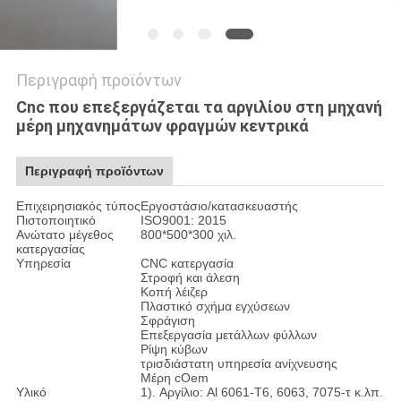
Περιγραφή προϊόντων
Cnc που επεξεργάζεται τα αργιλίου στη μηχανή
μέρη μηχανημάτων φραγμών κεντρικά
Περιγραφή προϊόντων
Επιχειρησιακός τύπος
Εργοστάσιο/κατασκευαστής
Πιστοποιητικό
ISO9001: 2015
Ανώτατο μέγεθος
800*500*300 χιλ.
κατεργασίας
Υπηρεσία
CNC κατεργασία
Στροφή και άλεση
Κοπή λέιζερ
Πλαστικό σχήμα εγχύσεων
Σφράγιση
Επεξεργασία μετάλλων φύλλων
Ρίψη κύβων
τρισδιάστατη υπηρεσία ανίχνευσης
Μέρη cOem
Υλικό
1). Αργίλιο: Al 6061-T6, 6063, 7075-τ κ.λπ.