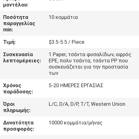
μοντέλου:
ΈΛΕΓΧΟΣ
Ποσότητα
10 κομμάτια
παραγγελίας
ΠΟΙΌΤΗΤΑΣ
min:
Τιμή:
$3.5-5.5 / Piece
ΕΠΙΚΟΙΝΩΝΉΣΤΕ
ΜΑΖΊ
Συσκευασία
1.Paper, τσάντα φυσαλίδων, αφρός
λεπτομέρειες:
EPE, πολυ τσάντα, τσάντα PP που
ΜΑΣ
συσκευάζεται για την προστασία
των
ΕΙΔΉΣΕΙΣ
Χρόνος
5-20 ΗΜΕΡΕΣ ΕΡΓΑΣΙΑΣ
παράδοσης:
Όροι
L/C, D/A, D/P, T/T, Western Union
ΖΗΤΉΣΤΕ
πληρωμής:
ΜΙΑ
Δυνατότητα
10000 κομμάτια/μήνας
ΠΡΟΣΦΟΡΆ
προσφοράς: