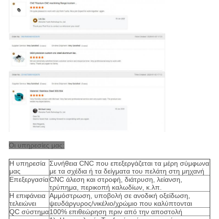
Οι υπηρεσίες μας:
Η υπηρεσία
Συνήθεια CNC που επεξεργάζεται τα μέρη σύμφωνα
μας
με τα σχέδια ή τα δείγματα του πελάτη στη μηχανή
Επεξεργασία
CNC άλεση και στροφή, διάτρυση, λείανση,
τρύπημα, περικοπή καλωδίων, κ.λπ.
Η επιφάνεια
Αμμόστρωση, υποβολή σε ανοδική οξείδωση,
τελειώνει
ψευδάργυρος/νικέλιο/χρώμιο που καλύπτονται
QC σύστημα
100% επιθεώρηση πριν από την αποστολή