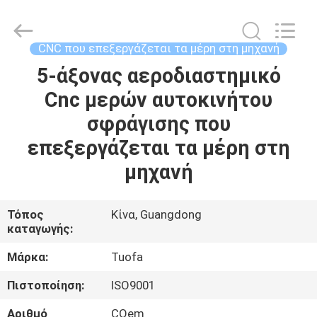
-
2026
Shenzhen
Tuofa
Technology
CNC που επεξεργάζεται τα μέρη στη μηχανή
Co.,
Ltd..
All
5-άξονας αεροδιαστημικό
ΣΠΊΤΙ
Rights
Reserved.
Cnc μερών αυτοκινήτου
ΠΡΟΪΌΝΤΑ
σφράγισης που
επεξεργάζεται τα μέρη στη
ΣΧΕΤΙΚΆ
μηχανή
ΜΕ
ΕΜΆΣ
Τόπος
Κίνα, Guangdong
καταγωγής:
ΕΠΙΣΚΈΨΕΙΣ
Μάρκα:
Tuofa
ΣΤΟ
Πιστοποίηση:
ISO9001
ΕΡΓΟΣΤΆΣΙΟ
Αριθμό
COem