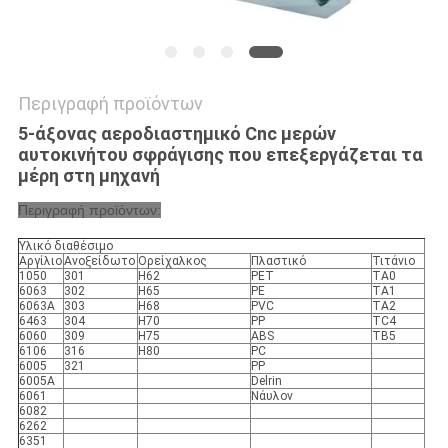
Περιγραφή προϊόντων
5-άξονας αεροδιαστημικό Cnc μερών
αυτοκινήτου σφράγισης που επεξεργάζεται τα
μέρη στη μηχανή
Περιγραφή προϊόντων:
Υλικό διαθέσιμο
Αργίλιο
Ανοξείδωτο
Ορείχαλκος
Πλαστικό
Τιτάνιο
1050
301
H62
PET
TA0
6063
302
H65
PE
TA1
6063A
303
H68
PVC
TA2
6463
304
H70
PP
TC4
6060
309
H75
ABS
TB5
6106
316
H80
PC
6005
321
PP
6005A
Delrin
6061
Νάυλον
6082
6262
6351