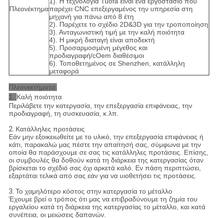
1). Η τεχνολογία Tuofa είναι ένα εργοστάσιο που
Πλεονέκτημα
παρέχει CNC επεξεργαμένος την υπηρεσία στη
μηχανή για πάνω από 8 έτη
2). Παρέχετε το σχέδιο 2D&3D για την τροποποίηση
3). Ανταγωνιστική τιμή με την καλή ποιότητα
4). Η μικρή διαταγή είναι αποδεκτή
5). Προσαρμοσμένη μέγεθος και
προδιαγραφή/cOem διαθέσιμοι
6). Τοποθετημένος σε Shenzhen, κατάλληλη
μεταφορά
Πλεονεκτήματα:
1.
Καλή ποιότητα
Περιλάβετε την κατεργασία, την επεξεργασία επιφάνειας, την
προδιαγραφή, τη συσκευασία, κ.λπ.
2.
Κατάλληλες προτάσεις
Εάν μην εξοικειωθείτε με το υλικό, την επεξεργασία επιφάνειας ή
κάτι, παρακαλώ μας πέστε την απαίτησή σας, σύμφωνα με την
οποία θα παράσχουμε σε σας τις κατάλληλες προτάσεις. Επίσης,
οι συμβουλές θα δοθούν κατά τη διάρκεια της κατεργασίας όταν
βρίσκεται το σχέδιό σας όχι αρκετά καλό. Εν πάση περιπτώσει,
εξαρτάται τελικά από σας εάν για να υιοθετήσει τις προτάσεις.
3.
Το χαμηλότερο κόστος στην κατεργασία το μέταλλο
Έχουμε βρεί ο τρόπος ότι μας να επιβραδύνουμε τη ζημία του
εργαλείου κατά τη διάρκεια της κατεργασίας το μέταλλο, και κατά
συνέπεια, οι μειώσεις δαπανών.