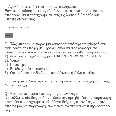
4.
Αγαθό μετά από τις υπηρεσίες πωλήσεων
Εάν, απροσδόκητα, τα αγαθά δεν πρόκειται να συναντήσουν
απαιτούν, θα παράσχουμε σε σας τις λύσεις ή θα λάβουμε
υπόψη δικούς σας.
5.
Υπομονή κ.λπ.
FAQ:
Q: Πώς μπορώ να πάρω μια αναφορά από την επιχείρησή σας;
Μας ελάτε σε επαφή με. Προκειμένου να σας αναφέρει το
συντομότερο δυνατό, χρειαζόμαστε τις ακόλουθες πληροφορίες:
1). Λεπτομερή σχέδια (σχήμα: CAD/PDF/DWG/IGES/STEP)
2). Υλικό
3). Ποσότητα
4). Επεξεργασία επιφάνειας
5). Οποιαδήποτε ειδικός συσκευάζοντας ή άλλη απαίτηση
Q: Εάν η μικρή/μεγάλη διαταγή επιτρέπεται στην επιχείρησή σας;
Ναι, υποδοχή.
Q: Μπορώ να πάρω ένα δείγμα για τον έλεγχο;
Ναι, αλλά ενιαίο δείγμα θα χρεώσει την αμοιβή. Για την παραγωγή
batch θα παράσχουμε το ελεύθερο δείγμα για τον έλεγχο πριν
από τη μαζική παραγωγή, αλλά αναμένεστε για να πληρώσετε το
φορτίο.