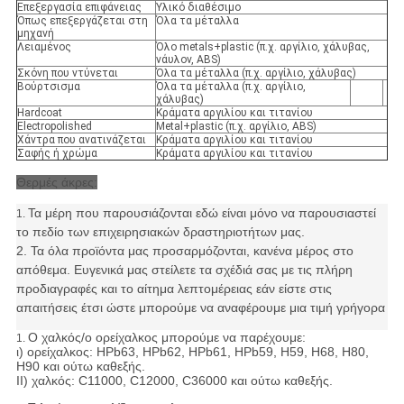
Επεξεργασία επιφάνειας
Υλικό διαθέσιμο
Όπως επεξεργάζεται στη
Όλα τα μέταλλα
μηχανή
Λειαμένος
Όλο metals+plastic (π.χ. αργίλιο, χάλυβας,
νάυλον, ABS)
Σκόνη που ντύνεται
Όλα τα μέταλλα (π.χ. αργίλιο, χάλυβας)
Βούρτσισμα
Όλα τα μέταλλα (π.χ. αργίλιο,
χάλυβας)
Hardcoat
Κράματα αργιλίου και τιτανίου
Electropolished
Metal+plastic (π.χ. αργίλιο, ABS)
Χάντρα που ανατινάζεται
Κράματα αργιλίου και τιτανίου
Σαφής ή χρώμα
Κράματα αργιλίου και τιτανίου
Θερμές άκρες:
Τα μέρη που παρουσιάζονται εδώ είναι μόνο να παρουσιαστεί
1.
το πεδίο των επιχειρησιακών δραστηριοτήτων μας.
2. Τα όλα προϊόντα μας προσαρμόζονται, κανένα μέρος στο
απόθεμα. Ευγενικά μας στείλετε τα σχέδιά σας με τις πλήρη
προδιαγραφές και το αίτημα λεπτομέρειας εάν είστε στις
απαιτήσεις έτσι ώστε μπορούμε να αναφέρουμε μια τιμή γρήγορα
Ο χαλκός/ο ορείχαλκος μπορούμε να παρέχουμε:
1.
ι) ορείχαλκος: HPb63, HPb62, HPb61, HPb59, H59, H68, H80,
H90 και ούτω καθεξής.
ΙΙ) χαλκός: C11000, C12000, C36000 και ούτω καθεξής.