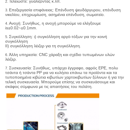
Τελειώστε: γυαλίζοντας κ.λπ.
2.
Επεξεργασία επιφάνειας: Επένδυση ψευδάργυρου, επένδυση
3.
νικελίου, επιχρωμίωση, ασημένια επένδυση, σωματείο.
Ανοχή:
Συνήθως, η ανοχή μπορούμε να ελέγξουμε
4.
is±0.02~±0.1mm.
Συγκόλληση: ι) συγκόλληση αργό-τόξων για την κοινή
5.
συγκόλληση
ΙΙ) συγκόλληση λέιζερ για τη συγκόλληση.
Άλλη υπηρεσία: CNC χάραξη και σχέδιο τυπωμένων υλών
6.
λέιζερ.
Συσκευασία:
Συνήθως, υπάρχει έγγραφο, αφρός EPE, πολυ
7.
τσάντα ή τσάντα PP για να κυλήσει επάνω τα προϊόντα και τα
τυποποιημένα κιβώτια κιβωτίων χαρτοκιβωτίων ξύλινων ή για την
τελική συσκευασία. Μπορούμε επίσης να συσκευάσουμε και
σκάφος σύμφωνα με τις απαιτήσεις του πελάτη.