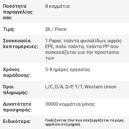
Ποσότητα
8 κομμάτια
παραγγελίας
ΈΛΕΓΧΟΣ
min:
ΠΟΙΌΤΗΤΑΣ
Τιμή:
$6 / Piece
ΕΠΙΚΟΙΝΩΝΉΣΤΕ
Συσκευασία
1.Paper, τσάντα φυσαλίδων, αφρός
λεπτομέρειες:
EPE, πολυ τσάντα, τσάντα PP που
ΜΑΖΊ
συσκευάζεται για την προστασία
των
ΜΑΣ
Χρόνος
5-8 ημέρες εργασίας
παράδοσης:
ΕΙΔΉΣΕΙΣ
Όροι
L/C, D/A, D/P, T/T, Western Union
πληρωμής:
ΖΗΤΉΣΤΕ
Δυνατότητα
30000 κομμάτια/μήνας
ΜΙΑ
προσφοράς:
ΠΡΟΣΦΟΡΆ
Ειδικότερα:
Γυαλίζοντας Cnc που επεξεργάζεται τα μέρη
αργιλίου στη μηχανή