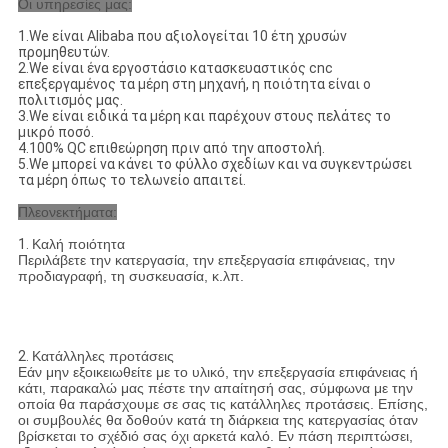
Οι υπηρεσίες μας:
1.We είναι Alibaba που αξιολογείται 10 έτη χρυσών
προμηθευτών.
2.We είναι ένα εργοστάσιο κατασκευαστικός cnc
επεξεργαμένος τα μέρη στη μηχανή, η ποιότητα είναι ο
πολιτισμός μας.
3.We είναι ειδικά τα μέρη και παρέχουν στους πελάτες το
μικρό ποσό.
4.100% QC επιθεώρηση πριν από την αποστολή.
5.We μπορεί να κάνει το φύλλο σχεδίων και να συγκεντρώσει
τα μέρη όπως το τελωνείο απαιτεί.
Πλεονεκτήματα:
1.
Καλή ποιότητα
Περιλάβετε την κατεργασία, την επεξεργασία επιφάνειας, την
προδιαγραφή, τη συσκευασία, κ.λπ.
2.
Κατάλληλες προτάσεις
Εάν μην εξοικειωθείτε με το υλικό, την επεξεργασία επιφάνειας ή
κάτι, παρακαλώ μας πέστε την απαίτησή σας, σύμφωνα με την
οποία θα παράσχουμε σε σας τις κατάλληλες προτάσεις. Επίσης,
οι συμβουλές θα δοθούν κατά τη διάρκεια της κατεργασίας όταν
βρίσκεται το σχέδιό σας όχι αρκετά καλό. Εν πάση περιπτώσει,