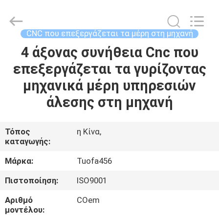
-
2026
Shenzhen
Tuofa
Technology
CNC που επεξεργάζεται τα μέρη στη μηχανή
Co.,
Ltd..
All
4 άξονας συνήθεια Cnc που
ΣΠΊΤΙ
Rights
Reserved.
επεξεργάζεται τα γυρίζοντας
ΠΡΟΪΌΝΤΑ
μηχανικά μέρη υπηρεσιών
άλεσης στη μηχανή
ΣΧΕΤΙΚΆ
ΜΕ
Τόπος
η Κίνα,
καταγωγής:
ΕΜΆΣ
Μάρκα:
Tuofa456
ΕΠΙΣΚΈΨΕΙΣ
Πιστοποίηση:
ISO9001
ΣΤΟ
Αριθμό
COem
ΕΡΓΟΣΤΆΣΙΟ
μοντέλου: