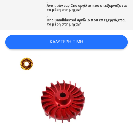
,
ΧΆΡΤΗΣ
Ανοπτώντας Cnc αργίλιο που επεξεργάζεται
τα μέρη στη μηχανή
,
ΙΣΤΟΣΕΛΊΔΑΣ
Cnc Sandblasted αργίλιο που επεξεργάζεται
τα μέρη στη μηχανή
ΠΟΛΙΤΙΚΉ
ΚΑΛΎΤΕΡΗ ΤΙΜΉ
ΑΠΟΡΡΉΤΟΥ