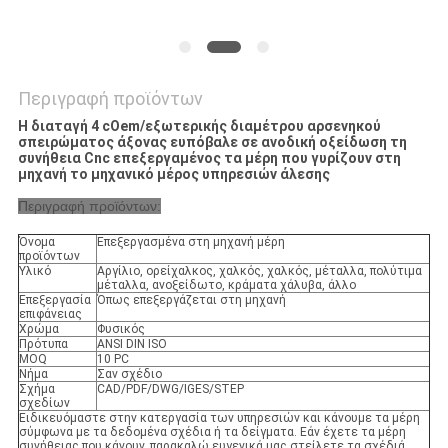
Περιγραφή προϊόντων
Η διαταγή 4 cOem/εξωτερικής διαμέτρου αρσενηκού
σπειρώματος άξονας ευπόβαλε σε ανοδική οξείδωση τη
συνήθεια Cnc επεξεργαμένος τα μέρη που γυρίζουν στη
μηχανή το μηχανικό μέρος υπηρεσιών άλεσης
Περιγραφή προϊόντων:
Όνομα
Επεξεργασμένα στη μηχανή μέρη
προϊόντων
Υλικό
Αργίλιο, ορείχαλκος, χαλκός, χαλκός, μέταλλα, πολύτιμα
μέταλλα, ανοξείδωτο, κράματα χάλυβα, άλλο
Επεξεργασία
Όπως επεξεργάζεται στη μηχανή
επιφάνειας
Χρώμα
Φυσικός
Πρότυπα
ANSI DIN ISO
MOQ
10 PC
Νήμα
Σαν σχέδιο
Σχήμα
CAD/PDF/DWG/IGES/STEP
σχεδίων
Ειδικευόμαστε στην κατεργασία των υπηρεσιών και κάνουμε τα μέρη
σύμφωνα με τα δεδομένα σχέδια ή τα δείγματα. Εάν έχετε τα μέρη
συνήθειας που κάνουν, παρακαλώ ευγενικά μας στείλετε τα σχέδιά