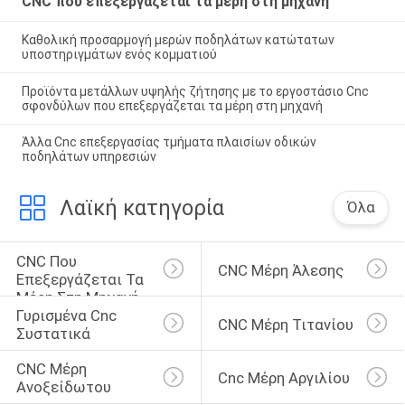
CNC που επεξεργάζεται τα μέρη στη μηχανή
Καθολική προσαρμογή μερών ποδηλάτων κατώτατων
υποστηριγμάτων ενός κομματιού
Προϊόντα μετάλλων υψηλής ζήτησης με το εργοστάσιο Cnc
σφονδύλων που επεξεργάζεται τα μέρη στη μηχανή
Άλλα Cnc επεξεργασίας τμήματα πλαισίων οδικών
ποδηλάτων υπηρεσιών
Λαϊκή κατηγορία
Όλα
CNC Που 
CNC Μέρη Άλεσης
Επεξεργάζεται Τα 
Μέρη Στη Μηχανή
Γυρισμένα Cnc 
CNC Μέρη Τιτανίου
Συστατικά
CNC Μέρη 
Cnc Μέρη Αργιλίου
Ανοξείδωτου