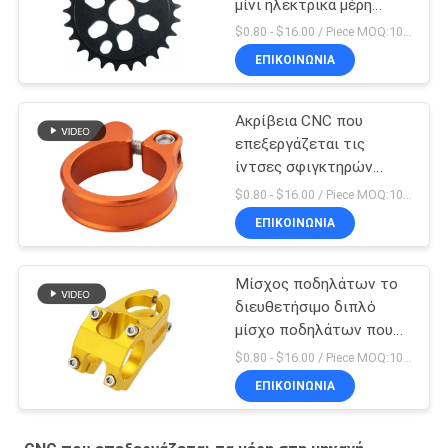
μίνι ηλεκτρικά μέρη
ποδηλάτων ρύπου
$0.80 - $16.00 / Piece MOQ:10 κομμάτια
μερών στη μηχανή
ΕΠΙΚΟΙΝΩΝΊΑ
Ακρίβεια CNC που
επεξεργάζεται τις
ίντσες σφιγκτηρών
Seatpost ποδηλάτων 5
$0.80 - $16.00 / Piece MOQ:10 κομμάτια
X 4 μερών στη μηχανή
ΕΠΙΚΟΙΝΩΝΊΑ
Μίσχος ποδηλάτων το
διευθετήσιμο διπλό
μίσχο ποδηλάτων που
κατασκευάζεται που
$0.80 - $16.00 / Piece MOQ:10 κομμάτια
διπλώνει στην Κίνα
ΕΠΙΚΟΙΝΩΝΊΑ