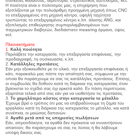
συσκευές θάλασσας, αεροπορία, στρατιωτικός εξοπλισμός, ect.
Η ποιότητα είναι ο πολιτισμός μας, η επιχείρηση που
εξοπλίζονται με την πολυάριθμη προηγμένη μηχανή όπως CNC
το επεξεργαμένος στη μηχανή κέντρο, υψηλή ταχύτητα
τρυπώντας το επεξεργαμένος κέντρο κ.λπ. άλεσης ANG, και
εξοπλισμός επιθεώρησης συμπεριλαμβανομένων των
παχυμετρικών διαβητών, δισδιάστατο measring όργανο, ύψος
ect.
Πλεονεκτήματα
1.
Καλή ποιότητα
Περιλάβετε την κατεργασία, την επεξεργασία επιφάνειας, την
προδιαγραφή, τη συσκευασία, κ.λπ.
2.
Κατάλληλες προτάσεις
Εάν μην εξοικειωθείτε με το υλικό, την επεξεργασία επιφάνειας ή
κάτι, παρακαλώ μας πέστε την απαίτησή σας, σύμφωνα με την
οποία θα παράσχουμε σε σας τις κατάλληλες προτάσεις. Επίσης,
οι συμβουλές θα δοθούν κατά τη διάρκεια της κατεργασίας όταν
βρίσκεται το σχέδιό σας όχι αρκετά καλό. Εν πάση περιπτώσει,
εξαρτάται τελικά από σας εάν για να υιοθετήσει τις προτάσεις.
3.
Το χαμηλότερο κόστος στην κατεργασία το μέταλλο
Έχουμε βρεί ο τρόπος ότι μας να επιβραδύνουμε τη ζημία του
εργαλείου κατά τη διάρκεια της κατεργασίας το μέταλλο, και κατά
συνέπεια, οι μειώσεις δαπανών.
4.
Αγαθό μετά από τις υπηρεσίες πωλήσεων
Εάν, απροσδόκητα, τα αγαθά δεν πρόκειται να συναντήσουν
απαιτούν, θα παράσχουμε σε σας τις λύσεις ή θα λάβουμε
υπόψη δικούς σας.