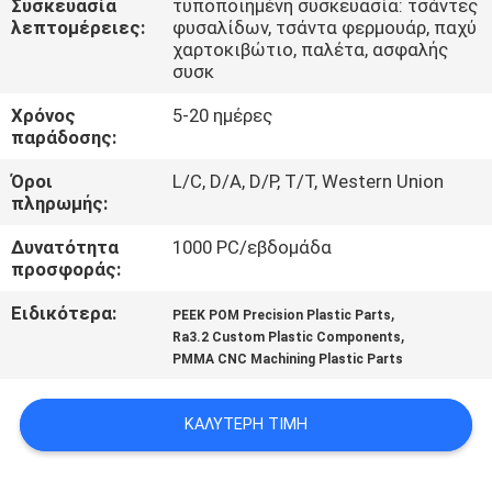
Συσκευασία
τυποποιημένη συσκευασία: τσάντες
λεπτομέρειες:
φυσαλίδων, τσάντα φερμουάρ, παχύ
ΈΛΕΓΧΟΣ
χαρτοκιβώτιο, παλέτα, ασφαλής
συσκ
ΠΟΙΌΤΗΤΑΣ
Χρόνος
5-20 ημέρες
παράδοσης:
ΕΠΙΚΟΙΝΩΝΉΣΤΕ
Όροι
L/C, D/A, D/P, T/T, Western Union
ΜΑΖΊ
πληρωμής:
ΜΑΣ
Δυνατότητα
1000 PC/εβδομάδα
προσφοράς:
ΕΙΔΉΣΕΙΣ
Ειδικότερα:
,
PEEK POM Precision Plastic Parts
,
Ra3.2 Custom Plastic Components
PMMA CNC Machining Plastic Parts
ΖΗΤΉΣΤΕ
ΜΙΑ
ΚΑΛΎΤΕΡΗ ΤΙΜΉ
ΠΡΟΣΦΟΡΆ