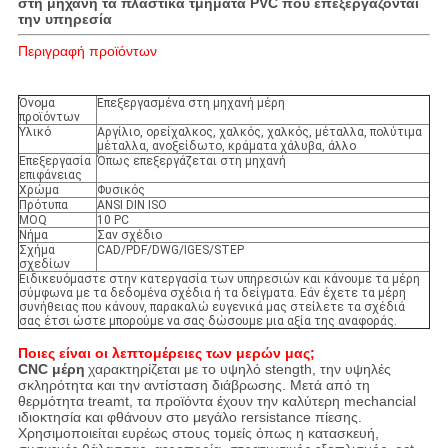
στη μηχανή τα πλαστικά τμήματα PVC που επεξεργάζονται
την υπηρεσία
Περιγραφή προϊόντων
Όνομα
Επεξεργασμένα στη μηχανή μέρη
προϊόντων
Υλικό
Αργίλιο, ορείχαλκος, χαλκός, χαλκός, μέταλλα, πολύτιμα
μέταλλα, ανοξείδωτο, κράματα χάλυβα, άλλο
Επεξεργασία
Όπως επεξεργάζεται στη μηχανή
επιφάνειας
Χρώμα
Φυσικός
Πρότυπα
ANSI DIN ISO
MOQ
10 PC
Νήμα
Σαν σχέδιο
Σχήμα
CAD/PDF/DWG/IGES/STEP
σχεδίων
Ειδικευόμαστε στην κατεργασία των υπηρεσιών και κάνουμε τα μέρη
σύμφωνα με τα δεδομένα σχέδια ή τα δείγματα. Εάν έχετε τα μέρη
συνήθειας που κάνουν, παρακαλώ ευγενικά μας στείλετε τα σχέδιά
σας έτσι ώστε μπορούμε να σας δώσουμε μια αξία της αναφοράς.
Ποιες είναι οι λεπτομέρειες των μερών μας;
CNC μέρη
χαρακτηρίζεται με το υψηλό stength, την υψηλές
σκληρότητα και την αντίσταση διάβρωσης. Μετά από τη
θερμότητα treamt, τα προϊόντα έχουν την καλύτερη mechancial
ιδιοκτησία και φθάνουν στο μεγάλο rersistance πίεσης.
Χρησιμοποιείται ευρέως στους τομείς όπως η κατασκευή,