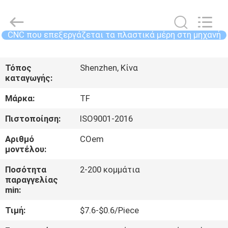
-
2026
Shenzhen
Tuofa
Technology
CNC που επεξεργάζεται τα πλαστικά μέρη στη μηχανή
Co.,
Ltd..
All
ΣΠΊΤΙ
Rights
Reserved.
Τόπος
Shenzhen, Κίνα
καταγωγής:
ΠΡΟΪΌΝΤΑ
Μάρκα:
TF
ΣΧΕΤΙΚΆ
Πιστοποίηση:
ISO9001-2016
ΜΕ
Αριθμό
COem
μοντέλου:
ΕΜΆΣ
Ποσότητα
2-200 κομμάτια
παραγγελίας
ΕΠΙΣΚΈΨΕΙΣ
min:
ΣΤΟ
Τιμή:
$7.6-$0.6/Piece
ΕΡΓΟΣΤΆΣΙΟ