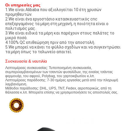
Οι υπηρεσίες μας
1.We είναι Alibaba που αξιολογείται 10 έτη χρυσών
προμηθευτών.
2.We είναι ένα εργοστάσιο κατασκευαστικός cnc
επεξεργαμένος τα μέρη στη μηχανή, η ποιότητα είναι ο
πολιτισμός μας.
3.We είναι ειδικά τα μέρη και παρέχουν στους πελάτες το
μικρό ποσό.
4.100% QC επιθεώρηση πριν από την αποστολή.
5.We μπορεί να κάνει το φύλλο σχεδίων και να συγκεντρώσει
τα μέρη όπως το τελωνείο απαιτεί.
Συσκευασία & ναυτιλία
Λεπτομέρειες συσκευασίας: Τυποποιημένη συσκευασία,
συμπεριλαμβανομένων των τσαντών φυσαλίδων, της ενιαίας τσάντας
φερμουάρ, του αφρού, Polybag, του χαρτοκιβωτίου κ.λπ.
Λεπτομέρειες παράδοσης: 7-30 ημέρες εργασίας μετά από την πληρωμή
λαμβανόμενη.
Μέθοδοι παράδοσης: DHL, UPS, TNT, Fedex, αεροπορικώς, από τη
θάλασσα κ.λπ. Μπορείτε επίσης να χρησιμοποιήσετε τις αποστολείς σας.