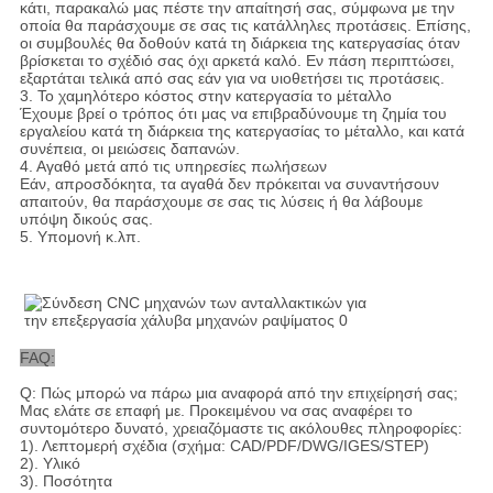
κάτι, παρακαλώ μας πέστε την απαίτησή σας, σύμφωνα με την
οποία θα παράσχουμε σε σας τις κατάλληλες προτάσεις. Επίσης,
οι συμβουλές θα δοθούν κατά τη διάρκεια της κατεργασίας όταν
βρίσκεται το σχέδιό σας όχι αρκετά καλό. Εν πάση περιπτώσει,
εξαρτάται τελικά από σας εάν για να υιοθετήσει τις προτάσεις.
3. Το χαμηλότερο κόστος στην κατεργασία το μέταλλο
Έχουμε βρεί ο τρόπος ότι μας να επιβραδύνουμε τη ζημία του
εργαλείου κατά τη διάρκεια της κατεργασίας το μέταλλο, και κατά
συνέπεια, οι μειώσεις δαπανών.
4. Αγαθό μετά από τις υπηρεσίες πωλήσεων
Εάν, απροσδόκητα, τα αγαθά δεν πρόκειται να συναντήσουν
απαιτούν, θα παράσχουμε σε σας τις λύσεις ή θα λάβουμε
υπόψη δικούς σας.
5. Υπομονή κ.λπ.
FAQ:
Q: Πώς μπορώ να πάρω μια αναφορά από την επιχείρησή σας;
Μας ελάτε σε επαφή με. Προκειμένου να σας αναφέρει το
συντομότερο δυνατό, χρειαζόμαστε τις ακόλουθες πληροφορίες:
1). Λεπτομερή σχέδια (σχήμα: CAD/PDF/DWG/IGES/STEP)
2). Υλικό
3). Ποσότητα