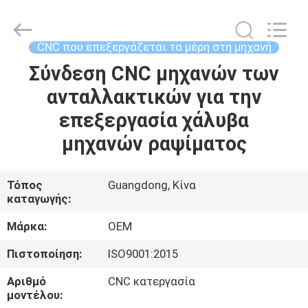
-
2026
Shenzhen
Tuofa
Technology
CNC που επεξεργάζεται τα μέρη στη μηχανή
Co.,
Ltd..
All
Σύνδεση CNC μηχανών των
ΣΠΊΤΙ
Rights
Reserved.
ανταλλακτικών για την
ΠΡΟΪΌΝΤΑ
επεξεργασία χάλυβα
μηχανών ραψίματος
ΣΧΕΤΙΚΆ
ΜΕ
Τόπος
Guangdong, Κίνα
καταγωγής:
ΕΜΆΣ
Μάρκα:
OEM
ΕΠΙΣΚΈΨΕΙΣ
Πιστοποίηση:
ISO9001:2015
ΣΤΟ
Αριθμό
CNC κατεργασία
ΕΡΓΟΣΤΆΣΙΟ
μοντέλου: