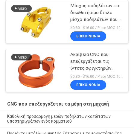
Μίσχος ποδηλάτων το
διευθετήσιμο διπλό
μίσχο ποδηλάτων που
κατασκευάζεται που
$0.80 - $16.00 / Piece MOQ:10 κομμάτια
διπλώνει στην Κίνα
ΕΠΙΚΟΙΝΩΝΊΑ
Ακρίβεια CNC που
επεξεργάζεται τις
ίντσες σφιγκτηρών
Seatpost ποδηλάτων 5
$0.80 - $16.00 / Piece MOQ:10 κομμάτια
X 4 μερών στη μηχανή
ΕΠΙΚΟΙΝΩΝΊΑ
CNC που επεξεργάζεται τα μέρη στη μηχανή
Καθολική προσαρμογή μερών ποδηλάτων κατώτατων
υποστηριγμάτων ενός κομματιού
Προϊόντα μετάλλων υψηλής ζήτησης με το εργοστάσιο Cnc