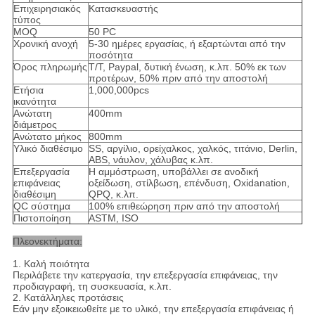
Επιχειρησιακός
Κατασκευαστής
τύπος
MOQ
50 PC
Χρονική ανοχή
5-30 ημέρες εργασίας, ή εξαρτώνται από την
ποσότητα
Όρος πληρωμής
T/T, Paypal, δυτική ένωση, κ.λπ. 50% εκ των
προτέρων, 50% πριν από την αποστολή
Ετήσια
1,000,000pcs
ικανότητα
Ανώτατη
400mm
διάμετρος
Ανώτατο μήκος
800mm
Υλικό διαθέσιμο
SS, αργίλιο, ορείχαλκος, χαλκός, τιτάνιο, Derlin,
ABS, νάυλον, χάλυβας κ.λπ.
Επεξεργασία
Η αμμόστρωση, υποβάλλει σε ανοδική
επιφάνειας
οξείδωση, στίλβωση, επένδυση, Oxidanation,
διαθέσιμη
QPQ, κ.λπ.
QC σύστημα
100% επιθεώρηση πριν από την αποστολή
Πιστοποίηση
ASTM, ISO
Πλεονεκτήματα:
1.
Καλή ποιότητα
Περιλάβετε την κατεργασία, την επεξεργασία επιφάνειας, την
προδιαγραφή, τη συσκευασία, κ.λπ.
2. Κατάλληλες προτάσεις
Εάν μην εξοικειωθείτε με το υλικό, την επεξεργασία επιφάνειας ή