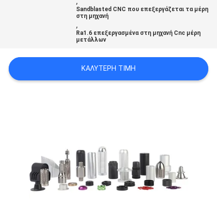
,
ΧΆΡΤΗΣ
Sandblasted CNC που επεξεργάζεται τα μέρη
στη μηχανή
,
ΙΣΤΟΣΕΛΊΔΑΣ
Ra1.6 επεξεργασμένα στη μηχανή Cnc μέρη
μετάλλων
ΠΟΛΙΤΙΚΉ
ΚΑΛΎΤΕΡΗ ΤΙΜΉ
ΑΠΟΡΡΉΤΟΥ