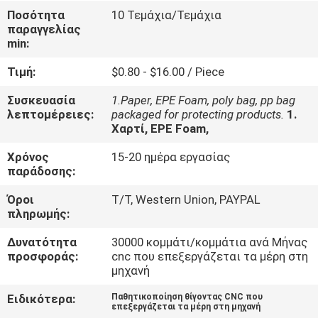
Ποσότητα
10 Τεμάχια/Τεμάχια
παραγγελίας
ΈΛΕΓΧΟΣ
min:
ΠΟΙΌΤΗΤΑΣ
Τιμή:
$0.80 - $16.00 / Piece
ΕΠΙΚΟΙΝΩΝΉΣΤΕ
Συσκευασία
1.Paper, EPE Foam, poly bag, pp bag
λεπτομέρειες:
packaged for protecting products.
1.
ΜΑΖΊ
Χαρτί, EPE Foam,
ΜΑΣ
Χρόνος
15-20 ημέρα εργασίας
παράδοσης:
ΕΙΔΉΣΕΙΣ
Όροι
T/T, Western Union, PAYPAL
πληρωμής:
ΖΗΤΉΣΤΕ
Δυνατότητα
30000 κομμάτι/κομμάτια ανά Μήνας
προσφοράς:
cnc που επεξεργάζεται τα μέρη στη
ΜΙΑ
μηχανή
ΠΡΟΣΦΟΡΆ
Ειδικότερα:
Παθητικοποίηση θίγοντας CNC που
επεξεργάζεται τα μέρη στη μηχανή