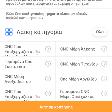
σφονδύλων που επεξεργάζεται τα μέρη στη μηχανή
Άλλα Cnc επεξεργασίας τμήματα πλαισίων οδικών
ποδηλάτων υπηρεσιών
Λαϊκή κατηγορία
Όλα
CNC Που 
CNC Μέρη Άλεσης
Επεξεργάζεται Τα 
Μέρη Στη Μηχανή
Γυρισμένα Cnc 
CNC Μέρη Τιτανίου
Συστατικά
CNC Μέρη 
Cnc Μέρη Αργιλίου
Ανοξείδωτου
CNC Που 
Γυρισμένα CNC 
Επεξεργάζεται Τα 
Μέρη Ορείχαλκου
Πλαστικά Μέρη Στη 
Μηχανή
Αίτηση κράτησης