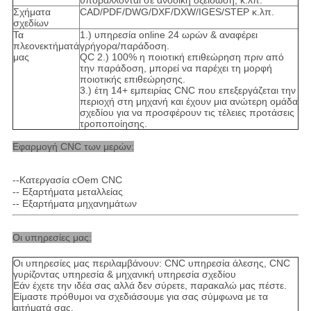
υποβάλλονται σε ανοδική οξείδωση, κ.λπ.
Σχήματα
CAD/PDF/DWG/DXF/DXW/IGES/STEP κ.λπ.
σχεδίων
Τα
1.) υπηρεσία online 24 ωρών & αναφέρει
πλεονεκτήματά
γρήγορα/παράδοση.
μας
QC 2.) 100% η ποιοτική επιθεώρηση πριν από
την παράδοση, μπορεί να παρέχει τη μορφή
ποιοτικής επιθεώρησης.
3.) έτη 14+ εμπειρίας CNC που επεξεργάζεται την
περιοχή στη μηχανή και έχουν μια ανώτερη ομάδα
σχεδίου για να προσφέρουν τις τέλειες προτάσεις
τροποποίησης.
Εφαρμογή CNC των μερών:
--Κατεργασία cOem CNC
-- Εξαρτήματα μεταλλείας
-- Εξαρτήματα μηχανημάτων
Οι υπηρεσίες μας:
Οι υπηρεσίες μας περιλαμβάνουν: CNC υπηρεσία άλεσης, CNC
γυρίζοντας υπηρεσία & μηχανική υπηρεσία σχεδίου
Εάν έχετε την ιδέα σας αλλά δεν σύρετε, παρακαλώ μας πέστε.
Είμαστε πρόθυμοι να σχεδιάσουμε για σας σύμφωνα με τα
αιτήματά σας.