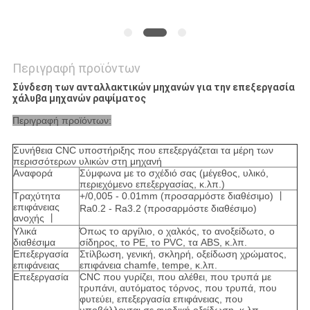
Περιγραφή προϊόντων
Σύνδεση των ανταλλακτικών μηχανών για την επεξεργασία
χάλυβα μηχανών ραψίματος
Περιγραφή προϊόντων:
Συνήθεια CNC υποστήριξης που επεξεργάζεται τα μέρη των
περισσότερων υλικών στη μηχανή
Αναφορά
Σύμφωνα με το σχέδιό σας (μέγεθος, υλικό,
περιεχόμενο επεξεργασίας, κ.λπ.)
Τραχύτητα
+/0,005 - 0.01mm (προσαρμόστε διαθέσιμο) 丨
επιφάνειας
Ra0.2 - Ra3.2 (προσαρμόστε διαθέσιμο)
ανοχής 丨
Υλικά
Όπως το αργίλιο, ο χαλκός, το ανοξείδωτο, ο
διαθέσιμα
σίδηρος, το PE, το PVC, τα ABS, κ.λπ.
Επεξεργασία
Στίλβωση, γενική, σκληρή, οξείδωση χρώματος,
επιφάνειας
επιφάνεια chamfe, tempe, κ.λπ.
Επεξεργασία
CNC που γυρίζει, που αλέθει, που τρυπά με
τρυπάνι, αυτόματος τόρνος, που τρυπά, που
φυτεύει, επεξεργασία επιφάνειας, που