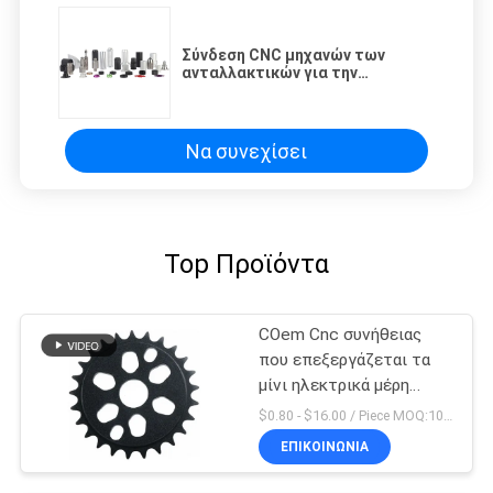
Σύνδεση CNC μηχανών των
ανταλλακτικών για την
επεξεργασία χάλυβα μηχανών
ραψίματος
Να συνεχίσει
Top Προϊόντα
COem Cnc συνήθειας
που επεξεργάζεται τα
μίνι ηλεκτρικά μέρη
ποδηλάτων ρύπου
$0.80 - $16.00 / Piece MOQ:10 κομμάτια
μερών στη μηχανή
ΕΠΙΚΟΙΝΩΝΊΑ