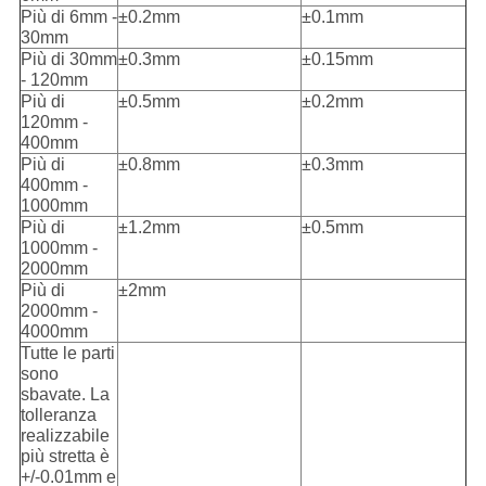
Più di 6mm -
±0.2mm
±0.1mm
DEL
30mm
SITO
Più di 30mm
±0.3mm
±0.15mm
- 120mm
Più di
±0.5mm
±0.2mm
120mm -
POLITICA
400mm
SULLA
Più di
±0.8mm
±0.3mm
400mm -
PRIVACY
1000mm
Più di
±1.2mm
±0.5mm
1000mm -
2000mm
Più di
±2mm
2000mm -
4000mm
Tutte le parti
sono
sbavate. La
tolleranza
realizzabile
più stretta è
+/-0.01mm e