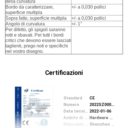
della curvatura
Bordo da caratterizzare,
+/- a 0,030 pollici
superficie multipla
Sopra fatto, superficie multipla
+/- a 0,030 pollici
Angolo di curvatura
+/- 1°
Per difetto, gli spigoli saranno
rotti e sbavati. Per tutti i bordi
critici che devono essere lasciati
taglienti, prego noti e specifichi
nel vostro disegno.
Certificazioni
Standard
CE
Numero
2022SZ0001004
Data tecnico Problema
2022-01-06
Ambito di applicazione / Gamma
Hardware Spare Parts
Rilasciato da
Shenzhen Yacetong Testing Technology Services Co., Ltd.