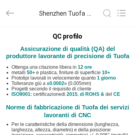
2026
Shenzhen
Tuofa
Shenzhen Tuofa Technology Co., Ltd. Controllo di qualità
Technology
Co.,
Ltd..
All
Rights
CASA.
Reserved.
QC profilo
Assicurazione di qualità (QA) del
PRODOTTI
produttore lavorante di precisione di Tuofa
Ottenga una citazione libera in
12 ore
SU
metalli
50+
e plastica, finiture
di superficie
10+
Prototipi lavorati in velocemente quanto
1 giorno
DI
Tolleranze giù a
±0.0002»
(0.005mm)
NOI
Progetti secondo
il requisito
di cliente
ISO9001:
certificazione
di
2015
,
di ROHS &
del
CE
Norme di fabbricazione di Tuofa dei servizi
VISITA
lavoranti di CNC
ALLA
Per le caratteristiche della dimensione (lunghezza,
FABBRICA
larghezza, altezza, diametro) e della posizione