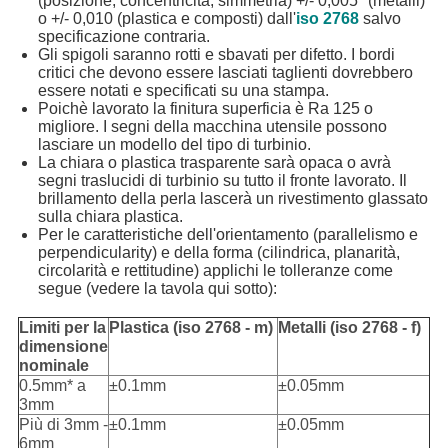
(posizione, concentricità, simmetria) +/- 0,005" (metalli)
o +/- 0,010 (plastica e composti) dall'
iso 2768
salvo
specificazione contraria.
CONTROLLO
Gli spigoli saranno rotti e sbavati per difetto. I bordi
critici che devono essere lasciati taglienti dovrebbero
DELLA
essere notati e specificati su una stampa.
Poichè lavorato la finitura superficia è Ra 125 o
QUALITÀ
migliore. I segni della macchina utensile possono
lasciare un modello del tipo di turbinio.
La chiara o plastica trasparente sarà opaca o avrà
CONTATTACI
segni traslucidi di turbinio su tutto il fronte lavorato. Il
brillamento della perla lascerà un rivestimento glassato
sulla chiara plastica.
Per le caratteristiche dell'orientamento (parallelismo e
NOTIZIE
perpendicularity) e della forma (cilindrica, planarità,
circolarità e rettitudine) applichi le tolleranze come
segue (vedere la tavola qui sotto):
CHIEDI
Limiti per la
Plastica (iso 2768 - m)
Metalli (iso 2768 - f)
UN
dimensione
nominale
PREVENTIVO
0.5mm* a
±0.1mm
±0.05mm
3mm
Più di 3mm -
±0.1mm
±0.05mm
MAPPA
6mm