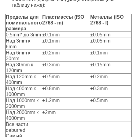
таблицу ниже):
ПОЛИТИКА
Пределы для
Пластмассы (ISO
Металлы (ISO
номинального
2768 - m)
2768 - f)
КОНФИДЕНЦИАЛЬНОСТИ
размера
0.5mm* до 3mm
±0.1mm
±0.05mm
Над 3mm к
±0.1mm
±0.05mm
6mm
Над 6mm к
±0.2mm
±0.1mm
30mm
Над 30mm к
±0.3mm
±0.15mm
120mm
Над 120mm к
±0.5mm
±0.2mm
400mm
Над 400mm к
±0.8mm
±0.3mm
1000mm
Над 1000mm к
±1.2mm
±0.5mm
2000mm
Над 2000mm к
±2mm
4000mm
Все части
deburred.
Самый