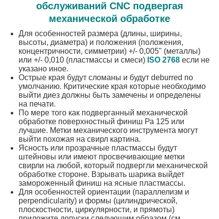
КОНТРОЛЬ
обслуживаний CNC подвергая
механической обработке
КАЧЕСТВА
Для особенностей размера (длины, ширины,
высоты, диаметра) и положения (положения,
концентричности, симметрии) +/- 0,005" (металлы)
СВЯЖИТЕСЬ
или +/- 0,010 (пластмассы и смеси)
ISO 2768
если не
С
указано иное.
Острые края будут сломаны и будут deburred по
НАМИ
умолчанию. Критические края которые необходимо
выйти диез должны быть замечены и определены
на печати.
По мере того как подверганный механической
НОВОСТИ
обработке поверхностный финиш Ра 125 или
лучшие. Метки механического инструмента могут
выйти похожая на свирл картина.
ЗАПРОСИТЕ
Ясность или прозрачные пластмассы будут
штейновы или имеют просвечивающие метки
ЦИТАТУ
свирли на любой, который подвергли механической
обработке стороне. Взрывать шарика выйдет
замороженный финиш на ясные пластмассы.
Для особенностей ориентации (параллелизм и
КАРТА
perpendicularity) и формы (цилиндрической,
плоскостности, циркулярности, и прямоты)
САЙТА
приложите допуски следующим образом (см.