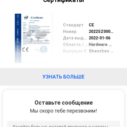
Стандарт
CE
Номер
2022SZ0001004
Дата выдачи
2022-01-06
Область / Диапазон
Hardware Spare Parts
Выпущен К
Shenzhen Yacetong Testing Technology Services Co., Ltd.
УЗНАТЬ БОЛЬШЕ
Оставьте сообщение
Мы скоро тебе перезвоним!