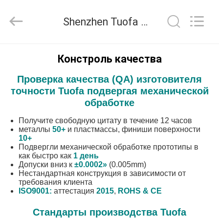
2026
Shenzhen
Tuofa
Shenzhen Tuofa Technology Co., Ltd. контроль качества
Technology
Co.,
Ltd..
All
Rights
ДОМОЙ
Reserved.
Констроль качества
Проверка качества (QA) изготовителя
ПРОДУКТЫ
точности Tuofa подвергая механической
обработке
О
Получите свободную цитату в течение 12 часов
НАС
металлы
50+
и пластмассы, финиши
поверхности
10+
Подвергли механической обработке прототипы в
как быстро как
1 день
ЭКСКУРСИЯ
Допуски вниз к
±0.0002»
(0.005mm)
Нестандартная конструкция в зависимости от
ПО
требования клиента
ISO9001:
аттестация
2015
,
ROHS & CE
ЗАВОДУ
Стандарты производства Tuofa