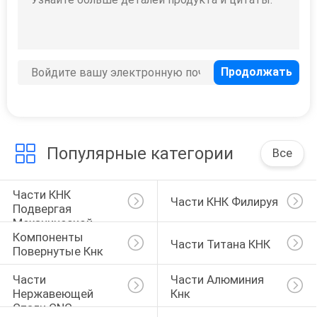
Популярные категории
Все
Части КНК 
Части КНК Филируя
Подвергая 
Механической 
Компоненты 
Обработке
Части Титана КНК
Повернутые Кнк
Части 
Части Алюминия 
Нержавеющей 
Кнк
Стали CNC