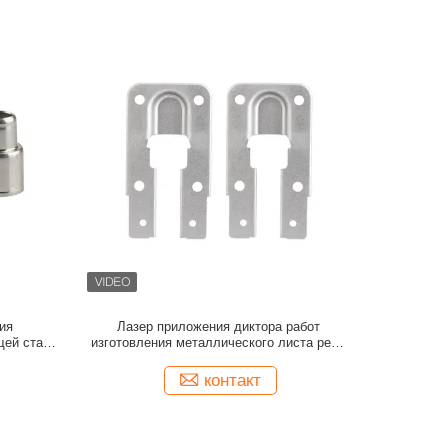
ия
Лазер приложения диктора работ
щей стали
изготовления металлического листа режа
вырезывание обслуживания
контакт