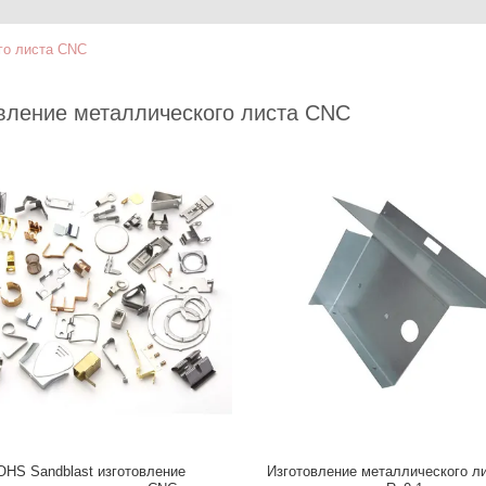
го листа CNC
вление металлического листа CNC
OHS Sandblast изготовление
Изготовление металлического л