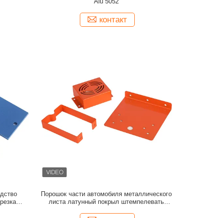
Alu 5052
контакт
дство
Порошок части автомобиля металлического
резка
листа латунный покрыл штемпелевать
отполированные части случаев