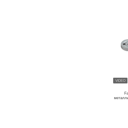
Fa
металли