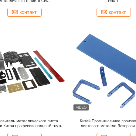
металлического листа CNC
Ra0.1
контакт
контакт
товитель металлического листа
Китай Промышленное произво
ти Китая профессиональный гнуть
листового металла Лазерная 
стальных деталей