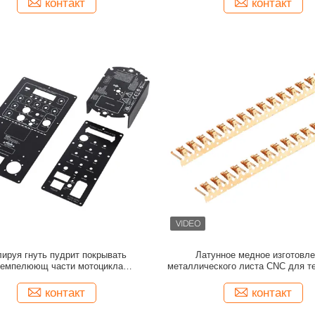
контакт
контакт
ируя гнуть пудрит покрывать
Латунное медное изготовл
емпелюющ части мотоцикла
металлического листа CNC для т
нержавеющей стали
Electrinoic
контакт
контакт