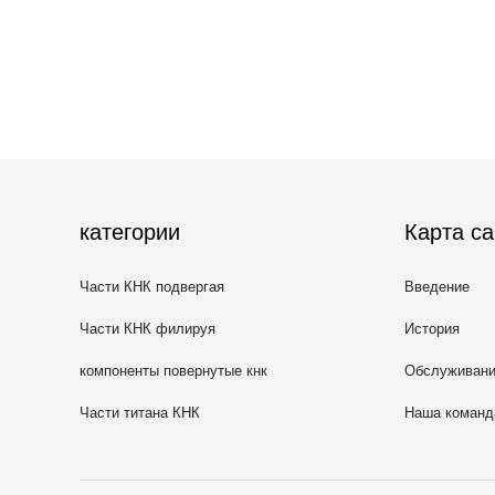
категории
Карта са
Части КНК подвергая
Введение
механической обработке
Части КНК филируя
История
компоненты повернутые кнк
Обслуживан
Части титана КНК
Наша команд