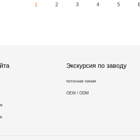
1
2
3
4
5
йта
Экскурсия по заводу
поточная линия
OEM / ODM
ие
а