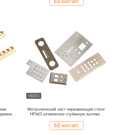
контакт
ение
Металлический лист нержавеющей стали
ерминалов
HPb63 штемпелюя глубинную вытяжку
частей почистил щеткой
контакт