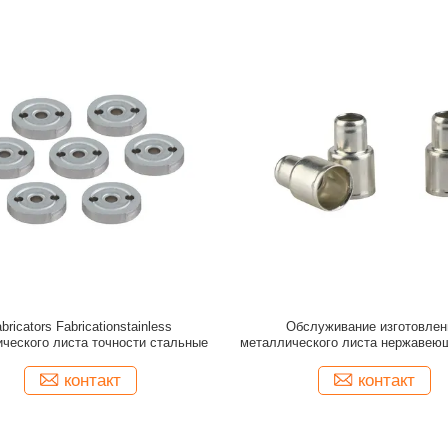
bricators Fabricationstainless
Обслуживание изготовлен
ческого листа точности стальные
металлического листа нержавею
точности сваривая
контакт
контакт