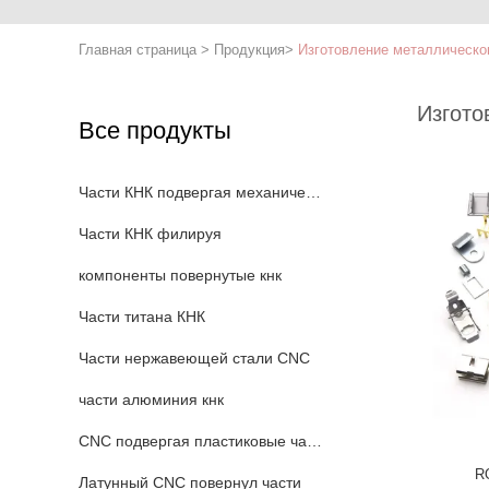
Главная страница
>
Продукция
>
Изготовление металлическо
Изгото
Все продукты
Части КНК подвергая механической обработке
Части КНК филируя
компоненты повернутые кнк
Части титана КНК
Части нержавеющей стали CNC
части алюминия кнк
CNC подвергая пластиковые части механической обработке
R
Латунный CNC повернул части