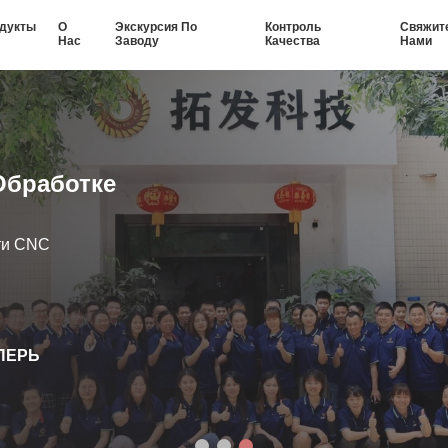
дукты
О
Экскурсия По
Контроль
Свяжит
Нас
Заводу
Качества
Нами
Обработке
ти CNC
ПЕРЬ