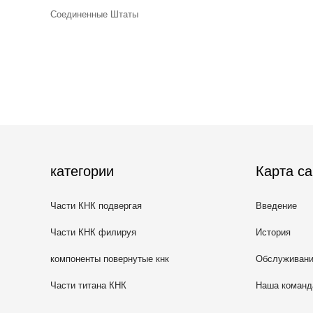
Соединенные Штаты
категории
Карта са
Части КНК подвергая
Введение
механической обработке
Части КНК филируя
История
компоненты повернутые кнк
Обслуживан
Части титана КНК
Наша команд