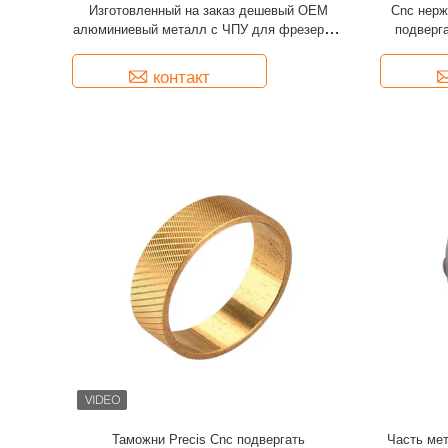
Изготовленный на заказ дешевый OEM
Cnc нер
полностью гарантированное качество продукции с CNC-обра
алюминиевый металл с ЧПУ для фрезерной
подверг
Концентрация на обслуживании станков с ЧПУ У нас есть оп
обработки вырезать часть
обра
с ЧПУ, передовые технологии, превосходное оборудование, с
контакт
непрерывного развития и расширения компании, а точность
ЧПУзавоевать доверие клиентов. Мы верим, что благодаря 
стремлению, мы сможем достичь взаимной выгоды и выиг
Эффективная мастерская и опытный машинист Наш китайский первоклассный цифровой
Производственная инфраструктура позволяет вам делать 
производственный процесс без швов, чтобы вы могли сосре
значение: проектирование отличных деталей. Загрузите в
и дайте нам справиться с остальным. Полный набор оборуд
контроля качества делает отличное CNC Эффективная 
Наша первоклассная цифровая производственная инфрастру
чем вы когда-либо думали. Мы делаем производственный процесс плавным, чтобы вы могли
сосредоточиться на самом важном: разработке отличных д
электронную почту и дайте нам справиться с остальным
команда Коллеги по команде превзошли ожидания Предприятияи команды инвестируют, в мысли,
действия, эмоцииИ дух, так что идеальное завершение кли
взносыи рады Продолжайте с Туофой.будущее с ними и отк
обрабатывающей промышленности. Философия бизнеса: Со
Таможни Precis Cnc подвергать
Часть ме