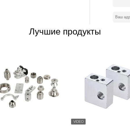
м высокоточную обработку готовой и
ие отрасли производства, как
ческая и электронная
вок, индивидуальное проектирование и
оставляющее комплексные решения для
Лучшие продукты
чертежа, выбора материала, учета
рки, доставки,Послепродажное
льше. чем 3000 квадратов, и мы
ы, 26 комплектов CNC фрезеровки
 точный CNC-вертовой станков
ивых и опытных инженеры, машинисты и
0 опытных инженеров, программистов,
вязан, чтобы хорошо выполнять заказы
мениваются новыми идеями и навыками
чная коммуникация:12 сотрудников по
ют о CNC-оборудовании, они могут легко
Tuofa имеет самый широкий спектр сети
ран, таких как США, Южная Америка,
сточная Азия, и т.д. В 2018 году мы
ли первый сертификат ISO9001:
управления в соответствии с ISO, и