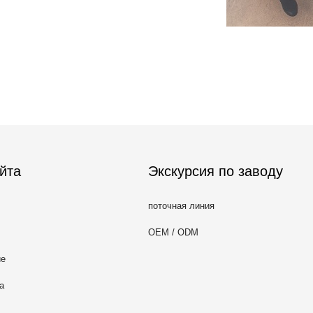
йта
Экскурсия по заводу
поточная линия
OEM / ODM
ие
а