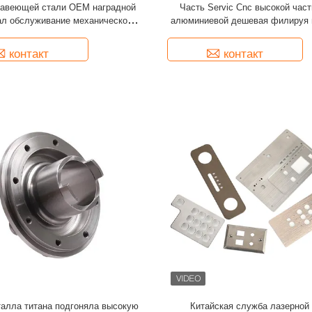
жавеющей стали OEM наградной
Часть Servic Cnc высокой част
боткой и удовлетворенность клиентов.
ал обслуживание механической
алюминиевой дешевая филируя 
ытная команда дляУслуги по обработке
ботке Cnc частей подвергая
механической обработк
трогое управление - это основа
механической обработке
контакт
контакт
Изделия, обработанные с помощью
нашим постоянным усилиям и
рать с нашими клиентами!
больше, чем выМы делаем
доточиться на том, что имеет большее
аши файлы на нашу электронную почту
ования для проверки и процессов
мастерская и опытный машинист
ктура позволяет вам делать больше,
еталей. Загрузите ваши файлы на нашу
. Наши энергетические иСтрастная
ентаПриказ. Мы благодарим их за их
рыть более крупныйрынок для
блюдайте обещания, чтобы покупать с
талла титана подгоняла высокую
Китайская служба лазерной 