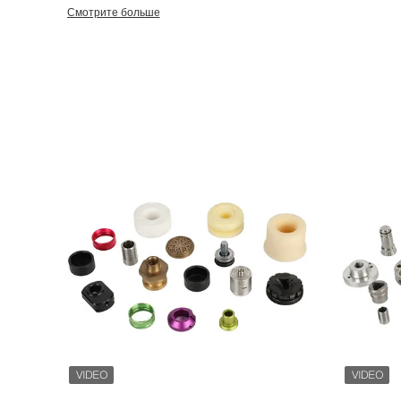
штамповки, части для листового металла. Мы предоставляе
Смотрите больше
полуфабрикатной продукции с помощью ЦПУ, охватываем так
промышленная, автомобильная, робототехническая, экологи
промышленность.Вы можете получить полную цепочку поста
решение по поставкам от Tuofa. Производство Tuofa, пред
металлических деталей из одного окна, от проектирования, 
стоимости продукции, обработки и сборки продукции, прове
обслуживание и другие услуги. Площадь завода:ВФабрикабо
владеем 55 комплектов автоматических станков CNC Машин
машины, 22 комплекта швейцарского типа Высокоскоростной
Машины, и т.д. Мы сплоченная компания. команда талантл
технические консультанты. Работа в команде:У нас более 5
QC, команды продаж и менеджмента. Каждый член прочно с
клиентов. Обучение:Инженеры, программисты и рабочие об
вместе, чтобы постоянно улучшать навыки обработки. Отли
продажам свободно говорят по-английски, проактивны и зна
понять, чего вы хотите. Количество экспортируемых стран:
в Китае и наши продукты были экспортированы около 65 ст
Европа, Австралия, Южная Африка,Ближний Восток и Юго-Во
прошли проверку системы качества компании SGS и получи
2015.Tuofa тщательно выполняет каждое правило в деталях 