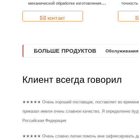
механической обработке изготовления
точность
уверенностью. Стратегическая цель: Быть вашим самым н
частей высокой латунный небольшой
карьерном пути. Позиционирование бизнеса: Предоставлят
продукты посредством профессионального производства и 
контакт
ценности предприятия: Удовлетворенность клиентов, технол
ответственность, и взаимовыгодное сотрудничество.
БОЛЬШЕ ПРОДУКТОВ
Обслуживания 
Клиент всегда говорил
★★★★★ Очень хороший поставщик, поставляет во времени
приказал имели очень славное качество. Я определенно буд
Российская Федерация
★★★★★ Очень славно лилии помочь мне зафиксировать диз