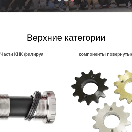
Верхние категории
Части КНК филируя
компоненты повернутые