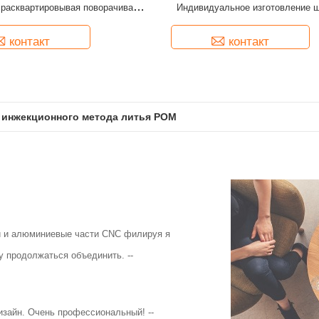
 расквартировывая поворачивая
Индивидуальное изготовление 
адежным партнером на вашем успешном
автомобильные детали
ь клиентам высококачественные
технологических инноваций. Основные
контакт
контакт
огические инновации, честность и
инжекционного метода литья PTFE
 и алюминиевые части CNC филируя я
у продолжаться объединить. --
айн. Очень профессиональный! --