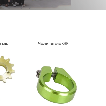
 кнк
Части титана КНК