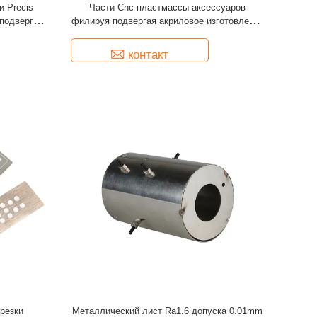
и Precis
Части Cnc пластмассы аксессуаров
подвергая
филируя подвергая акриловое изготовление
е
механической обработке
контакт
резки
Металлический лист Ra1.6 допуска 0.01mm